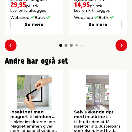
29,95
14,95
pr. stk.
pr. stk.
Lev. omk. tillægges
Lev. omk. tillægges
Webshop
Butik
Webshop
Butik
Se mere
Se mere
Forrige
Næs
Andre har også set
Insektnet med
Selvlukkende dør
magnet til vinduer
med insektnet
150 x 130 cm
210x100 cm
Holder insekterne ude.
Luft ud uden at få
Magnetrammen giver
insekter ind. Justerbar i
nem adgang til vinduet.
størrelsen. Med hvid