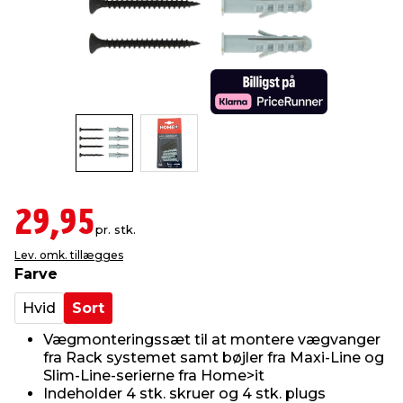
indretning
er & sikkerhed
 fittings
dsbelysning
eklædning
& udendørs spa
r & stilladser
e
behandling
ne, data & TV
& fritid
debeklædning
ing
asser & standere
rier
 sko
antning
ri & syltning
29,95
pr. stk.
Lev. omk. tillægges
dyr & ukrudt
Farve
Hvid
Sort
Vægmonteringssæt til at montere vægvanger
fra Rack systemet samt bøjler fra Maxi-Line og
Slim-Line-serierne fra Home>it
Indeholder 4 stk. skruer og 4 stk. plugs