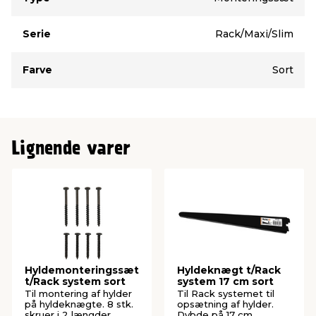
Serie
Rack/Maxi/Slim
Farve
Sort
Lignende varer
Hyldemonteringssæt
Hyldeknægt t/Rack
t/Rack system sort
system 17 cm sort
Til montering af hylder
Til Rack systemet til
på hyldeknægte. 8 stk.
opsætning af hylder.
skruer i 2 længder.
Dybde på 17 cm.