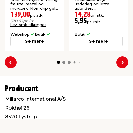
fra træ, metal og
underlag og lette
murværk. Non-drip gel
udendørs
til lodrette flader.
konstruktioner. P1-
139,00
14,28
pr. stk.
pr. stk.
imprægneret gran.
5,95
370,67
pr. ltr.
pr. mtr.
Lev. omk. tillægges
Webshop
Butik
Butik
Se mere
Se mere
Forrige
Næs
Producent
Millarco International A/S
Rokhøj 26
8520 Lystrup
service@millarco.com