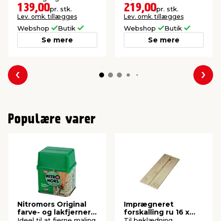
aluramme.
139,00
219,00
pr. stk.
pr. stk.
Lev. omk. tillægges
Lev. omk. tillægges
Webshop
Butik
Webshop
Butik
Se mere
Se mere
Forrige
Næs
Populære varer
Nitromors Original
Imprægneret
farve- og lakfjerner
forskalling ru 16 x
375 ml
100 x 2400 mm
Ideel til at fjerne maling
Til beklædning,