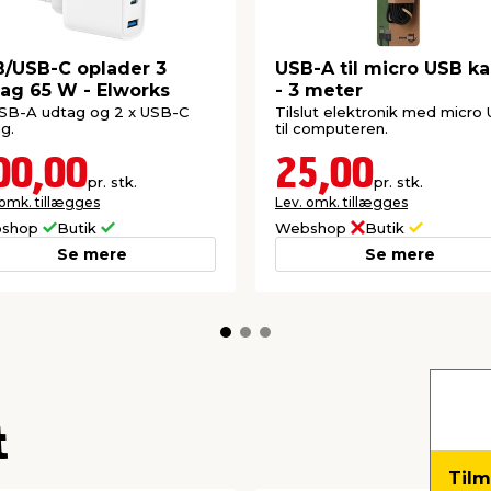
/USB-C oplader 3
USB-A til micro USB ka
ag 65 W - Elworks
- 3 meter
USB-A udtag og 2 x USB-C
Tilslut elektronik med micro
g.
til computeren.
00,00
25,00
pr. stk.
pr. stk.
 omk. tillægges
Lev. omk. tillægges
shop
Butik
Webshop
Butik
Se mere
Se mere
t
Tilm