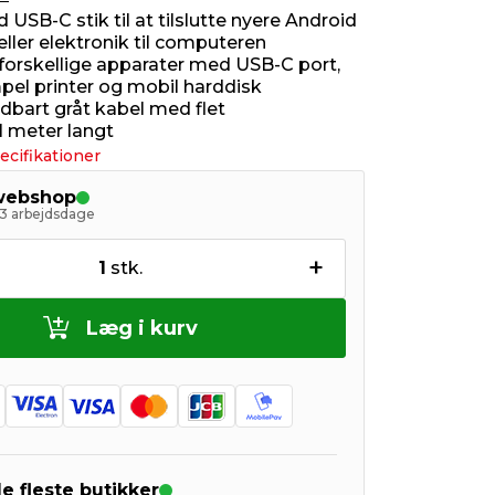
USB-C stik til at tilslutte nyere Android
eller elektronik til computeren
l forskellige apparater med USB-C port,
pel printer og mobil harddisk
ldbart gråt kabel med flet
1 meter langt
ecifikationer
 webshop
- 3 arbejdsdage
+
1
stk.
Læg i kurv
de fleste butikker