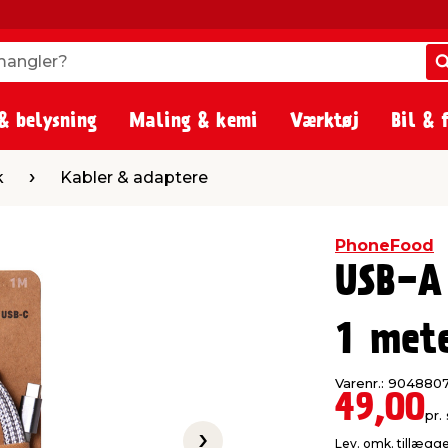
angler?
angler?
& belysning
Maling & kemi
Værktøj
Bil & 
er & adaptere
k
Kabler & adaptere
PhoneFood
USB-A
1 met
Varenr.: 904880
49,00
pr. 
Lev. omk. tillægg