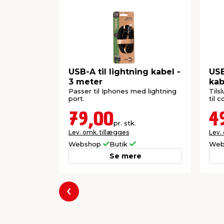
USB-A til lightning kabel -
USB
3 meter
kab
Passer til Iphones med lightning
Tils
port.
til 
79,00
4
pr. stk.
Lev. omk. tillægges
Lev.
Webshop
Butik
Web
Se mere
Forrige