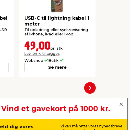
bel
USB-C til lightning kabel 1
3-i-1 opl
meter
 USB
Til opladning eller synkronisering
Med USB-A ti
af iPhone, iPad eller iPod.
USB og USB-
49,00
49,0
pr. stk.
Lev. omk. tillægges
Lev. omk. til
Webshop
Butik
Webshop
Se mere
Næste
Vind et gavekort på 1000 kr.
eld dig vores
Vi kan målrette vores nyhedsbreve