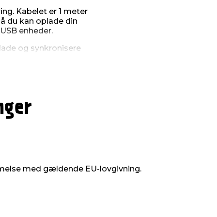
ing. Kabelet er 1 meter
 så du kan oplade din
 USB enheder.
lade og synkronisere
eller for eksempel mobile
en USB oplader, så du
 USC-C kablet er 1 meter
nger
 med sølvstik.
melse med gældende EU-lovgivning.