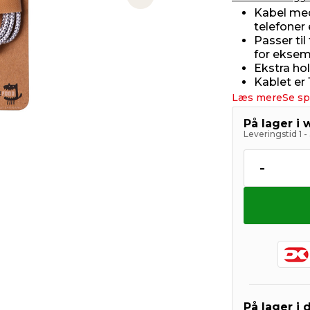
Next slide
Kabel med 
telefoner 
Passer ti
for eksem
Ekstra ho
Kablet er 
Læs mere
Se sp
På lager i
Leveringstid 1 
-
På lager i 