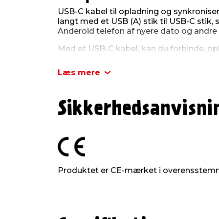
USB-C kabel til opladning og synkroniser
langt med et USB (A) stik til USB-C stik,
Anderoid telefon af nyere dato og andre
Med et USB-C kabel, kan du forbinde, op
mellem din computer og telefon, printer 
harddisk.
Læs mere
Kablet kan med fordel kombineres med 
kan oplade via et almindeligt strømstik.
Sikkerhedsanvisni
langt i ekstra holdbart kvalitet i gråt flet
Produktet er CE-mærket i overensstem