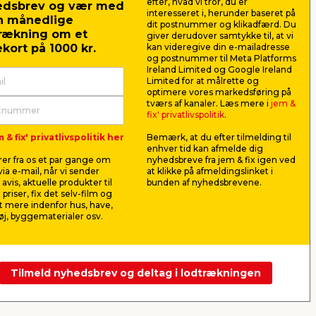
efter, hvad vi tror, du er
edsbrev og vær med
interesseret i, herunder baseret på
n månedlige
dit postnummer og klikadfærd. Du
rækning om et
giver derudover samtykke til, at vi
kort på 1000 kr.
kan videregive din e-mailadresse
og postnummer til Meta Platforms
Ireland Limited og Google Ireland
Limited for at målrette og
optimere vores markedsføring på
bel
Oplader med 2 USB porte
USB-A til 
tværs af kanaler. Læs mere i
jem &
1 meter
fix' privatlivspolitik
.
 USB
Oplader til alle typer USB
Passer til I
 & fix' privatlivspolitik her
Bemærk, at du efter tilmelding til
enheder.
port.
enhver tid kan afmelde dig
er fra os et par gange om
nyhedsbreve fra jem & fix igen ved
99,00
49,0
ia e-mail, når vi sender
at klikke på afmeldingslinket i
pr. stk.
avis, aktuelle produkter til
bunden af nyhedsbrevene.
Lev. omk. tillægges
Lev. omk. til
 priser, fix det selv-film og
Webshop
Butik
Webshop
 mere indenfor hus, have,
j, byggematerialer osv.
Se mere
Tilmeld nyhedsbrev og deltag i lodtrækningen
Næste