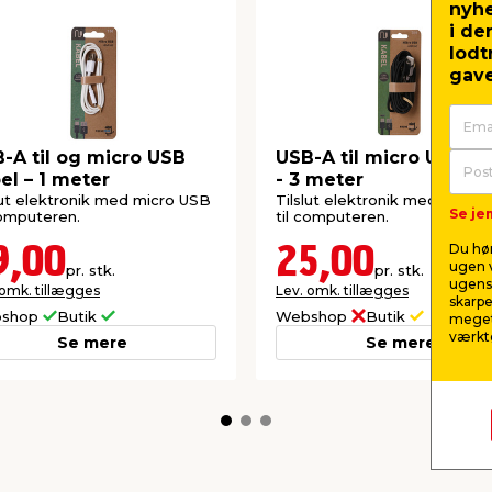
nyh
i de
lodt
gave
-A til og micro USB
USB-A til micro USB ka
el – 1 meter
- 3 meter
lut elektronik med micro USB
Tilslut elektronik med micro
Se jem
computeren.
til computeren.
Du hør
9,00
25,00
ugen v
pr. stk.
pr. stk.
ugens 
 omk. tillægges
Lev. omk. tillægges
skarpe
shop
Butik
Webshop
Butik
meget
værktø
Se mere
Se mere