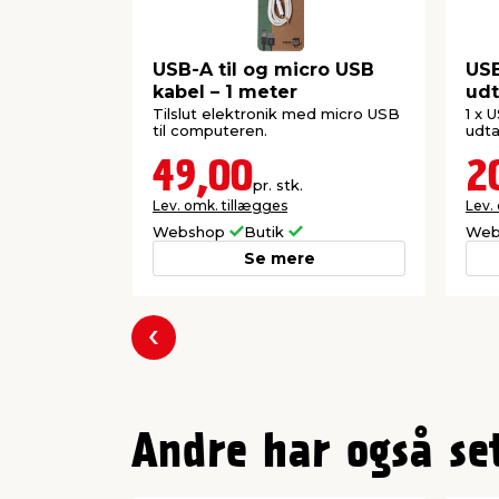
USB-A til og micro USB
USB
kabel – 1 meter
udt
Tilslut elektronik med micro USB
1 x 
til computeren.
udta
49,00
2
pr. stk.
Lev. omk. tillægges
Lev.
Webshop
Butik
Web
Se mere
Forrige
Andre har også se