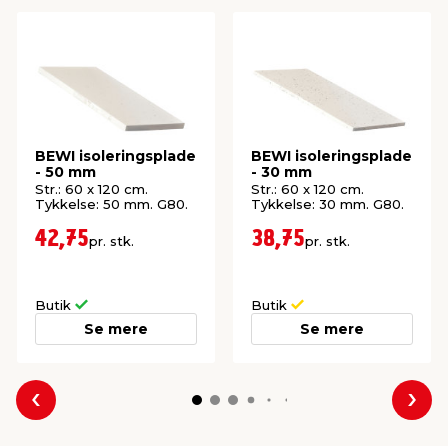
BEWI isoleringsplade
BEWI isoleringsplade
- 50 mm
- 30 mm
Str.: 60 x 120 cm.
Str.: 60 x 120 cm.
Tykkelse: 50 mm. G80.
Tykkelse: 30 mm. G80.
42,75
38,75
pr. stk.
pr. stk.
Butik
Butik
Se mere
Se mere
Forrige
Næs