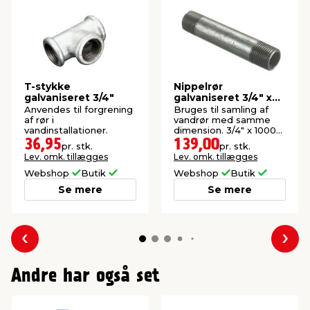
T-stykke
Nippelrør
galvaniseret 3/4"
galvaniseret 3/4" x
1000 mm
Anvendes til forgrening
Bruges til samling af
af rør i
vandrør med samme
vandinstallationer.
dimension. 3/4" x 1000
mm.
36,95
139,00
pr. stk.
pr. stk.
Lev. omk. tillægges
Lev. omk. tillægges
Webshop
Butik
Webshop
Butik
Se mere
Se mere
Forrige
Næs
Andre har også set