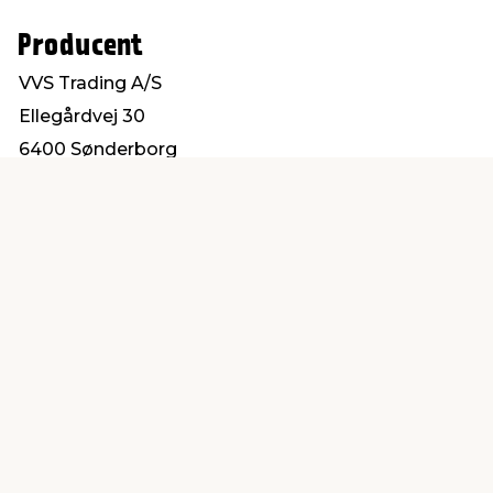
Producent
VVS Trading A/S
Ellegårdvej 30
6400 Sønderborg
salg@vvs-trading.dk
Find en butik
Kundeservice
nær dig
Åbent alle dage 8 -
Køb i webshop