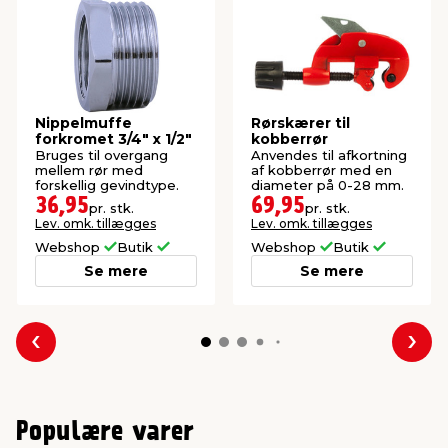
Nippelmuffe
Rørskærer til
forkromet 3/4" x 1/2"
kobberrør
Bruges til overgang
Anvendes til afkortning
mellem rør med
af kobberrør med en
forskellig gevindtype.
diameter på 0-28 mm.
36,95
69,95
pr. stk.
pr. stk.
Lev. omk. tillægges
Lev. omk. tillægges
Webshop
Butik
Webshop
Butik
Se mere
Se mere
Forrige
Næs
Populære varer