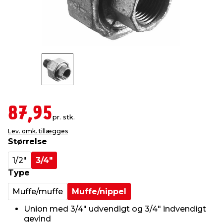
indretning
er & sikkerhed
 fittings
dsbelysning
eklædning
& udendørs spa
r & stilladser
e
behandling
ne, data & TV
& fritid
debeklædning
ing
asser & standere
rier
 sko
87,95
antning
ri & syltning
pr. stk.
Lev. omk. tillægges
Størrelse
dyr & ukrudt
1/2"
3/4"
Type
Muffe/muffe
Muffe/nippel
Union med 3/4" udvendigt og 3/4" indvendigt
gevind