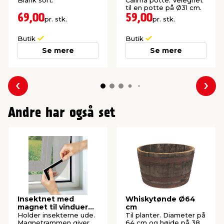
Blank sort.
Calima potte. Velegnet
til en potte på Ø31 cm.
69,00
59,00
pr. stk.
pr. stk.
Butik
Butik
Se mere
Se mere
Forrige
Næs
Andre har også set
Insektnet med
Whiskytønde Ø64
magnet til vinduer
cm
150 x 130 cm
Holder insekterne ude.
Til planter. Diameter på
Magnetrammen giver
64 cm og højde på 38