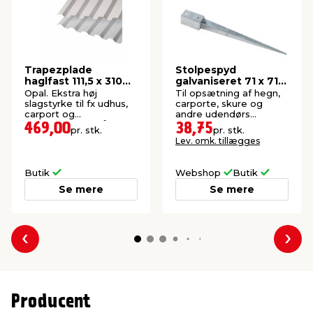
Trapezplade
Stolpespyd
haglfast 111,5 x 310
galvaniseret 71 x 71 x
cm -
750 mm
Opal. Ekstra høj
Til opsætning af hegn,
SUNLUX®2000PC
slagstyrke til fx udhus,
carporte, skure og
carport og
andre udendørs
redskabsrum. 15 års
konstruktioner.
469,00
38,75
pr. stk.
pr. stk.
garanti. Profil 76/18.
Lev. omk. tillægges
Butik
Webshop
Butik
Se mere
Se mere
Forrige
Næs
Producent