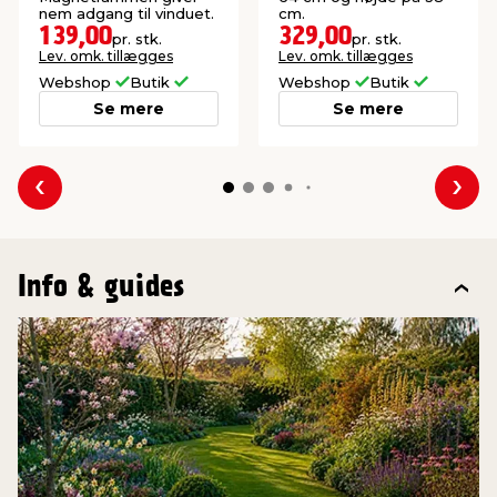
nem adgang til vinduet.
cm.
139,00
329,00
pr. stk.
pr. stk.
Lev. omk. tillægges
Lev. omk. tillægges
Webshop
Butik
Webshop
Butik
Se mere
Se mere
Forrige
Næs
Info & guides