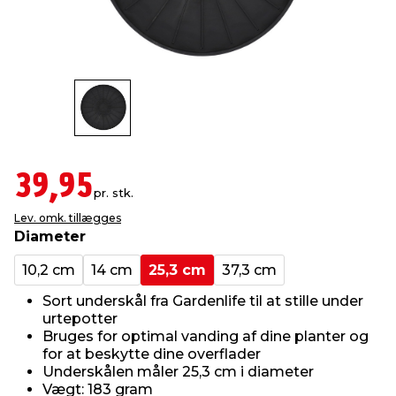
indretning
er & sikkerhed
 fittings
dsbelysning
eklædning
& udendørs spa
r & stilladser
e
behandling
ne, data & TV
& fritid
debeklædning
ing
asser & standere
rier
 sko
39,95
pr. stk.
antning
ri & syltning
Lev. omk. tillægges
Diameter
dyr & ukrudt
10,2 cm
14 cm
25,3 cm
37,3 cm
Sort underskål fra Gardenlife til at stille under
urtepotter
Bruges for optimal vanding af dine planter og
for at beskytte dine overflader
Underskålen måler 25,3 cm i diameter
Vægt: 183 gram