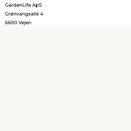
GardenLife ApS
Grønvangsallé 4
6600 Vejen
info@gardenlife.dk
Find en butik
Kundeservice
nær dig
Åbent alle dage 8 -
Køb i webshop
19
byt i butik