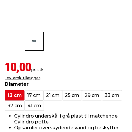
indretning
er & sikkerhed
 fittings
dsbelysning
eklædning
& udendørs spa
r & stilladser
e
behandling
ne, data & TV
& fritid
debeklædning
ing
asser & standere
rier
 sko
10,00
antning
ri & syltning
pr. stk.
Lev. omk. tillægges
Diameter
dyr & ukrudt
13 cm
17 cm
21 cm
25 cm
29 cm
33 cm
37 cm
41 cm
Cylindro underskål i grå plast til matchende
Cylindro potte
Opsamler overskydende vand og beskytter