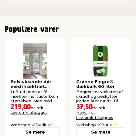
Populære varer
Selvlukkende dør
Grønne Fingre®
med insektnet
dækbark 60 liter
210x100 cm
Luft ud uden at få
Begrænser væksten af
insekter ind. Justerbar i
ukrudt og beskytter
størrelsen. Med hvid
jorden året rundt. Til
aluramme.
havens bede.
219,00
37,50
pr. stk.
pr. stk.
Lev. omk. tillægges
0,63
pr. ltr.
Lev. omk. tillægges
Webshop
Butik
Webshop
Butik
Se mere
Se mere