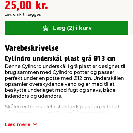
25,00 kr.
Lev. omk. tillægges
Læg (2) i kurv
Varebeskrivelse
Cylindro underskål plast grå Ø13 cm
Denne Cylindro underskål i grå plast er designet til
brug sammen med Cylindro potter og passer
perfekt under en potte med Ø12 cm. Underskålen
opsamler overskydende vand og er med til at
beskytte underlaget mod fugt og snavs, både
indendørs og udendørs.
Skålen er fremstillet i slidstærk plast og er let at
håndtere og rengøre. Den grå farve matcher
potterne i samme serie og giver et ensartet udtryk,
som passer ind i de fleste omgivelser – fra
Læs mere
vindueskarmen til terrassen – og gør det samtidigt