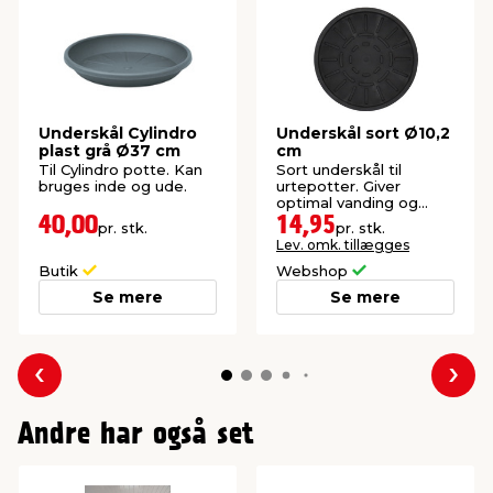
Underskål Cylindro
Underskål sort Ø10,2
plast grå Ø37 cm
cm
Til Cylindro potte. Kan
Sort underskål til
bruges inde og ude.
urtepotter. Giver
optimal vanding og
beskytter dine
40,00
14,95
pr. stk.
pr. stk.
overflader.
Lev. omk. tillægges
Butik
Webshop
Se mere
Se mere
Forrige
Næs
Andre har også set