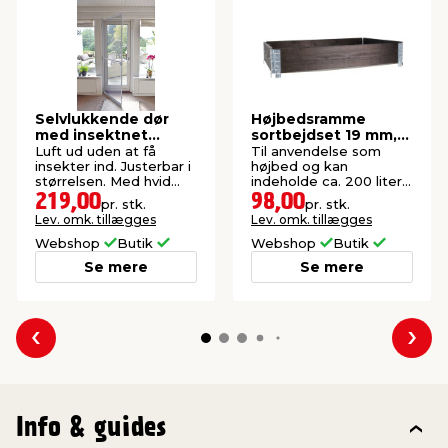
Selvlukkende dør
Højbedsramme
med insektnet
sortbejdset 19 mm,
210x100 cm
120 x 80 x 20 cm
Luft ud uden at få
Til anvendelse som
insekter ind. Justerbar i
højbed og kan
størrelsen. Med hvid
indeholde ca. 200 liter
aluramme.
jord. Tykkelse: 19 mm.
219,00
98,00
pr. stk.
pr. stk.
Lev. omk. tillægges
Lev. omk. tillægges
Webshop
Butik
Webshop
Butik
Se mere
Se mere
Forrige
Næs
Info & guides