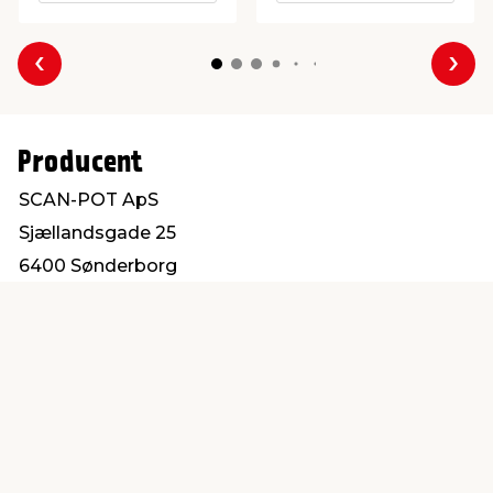
Forrige
Næs
Producent
SCAN-POT ApS
Sjællandsgade 25
6400 Sønderborg
scanpot@scanpot.dk
Find en butik
Kundeservice
nær dig