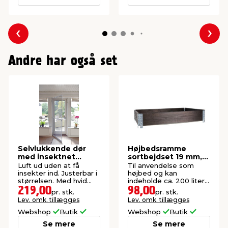
Forrige
Næs
Andre har også set
Selvlukkende dør
Højbedsramme
med insektnet
sortbejdset 19 mm,
210x100 cm
120 x 80 x 20 cm
Luft ud uden at få
Til anvendelse som
insekter ind. Justerbar i
højbed og kan
størrelsen. Med hvid
indeholde ca. 200 liter
aluramme.
jord. Tykkelse: 19 mm.
219,00
98,00
pr. stk.
pr. stk.
Lev. omk. tillægges
Lev. omk. tillægges
Webshop
Butik
Webshop
Butik
Se mere
Se mere