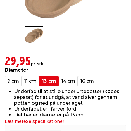
indretning
er & sikkerhed
 fittings
dsbelysning
eklædning
& udendørs spa
r & stilladser
e
behandling
ne, data & TV
& fritid
debeklædning
ing
asser & standere
rier
 sko
29,95
pr. stk.
antning
ri & syltning
Diameter
9 cm
11 cm
13 cm
14 cm
16 cm
dyr & ukrudt
Underfad til at stille under urtepotter (købes
separat) for at undgå, at vand siver gennem
potten og ned på underlaget
Underfadet er i farven jord
Det har en diameter på 13 cm
Læs mere
Se specifikationer