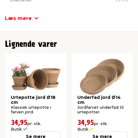
Højde
1,9 cm
Læs mere
Antal
1 stk.
Lignende varer
Urtepotte jord Ø18
Underfad jord Ø14
cm
cm
Klassisk urtepotte i
Jordfarvet underfad til
farven jord.
urtepotter.
34,95
34,95
pr. stk.
pr. stk.
Butik
Butik
Se mere
Se mere