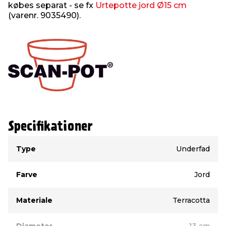
købes separat - se fx
Urtepotte jord Ø15 cm
(varenr. 9035490).
Specifikationer
Type
Værdi
Type
Underfad
Farve
Jord
Materiale
Terracotta
Diameter
13 cm