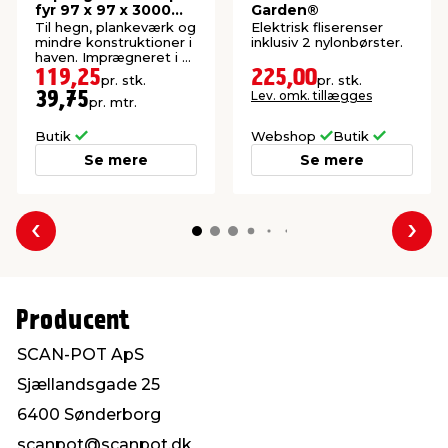
fyr 97 x 97 x 3000
Garden®
mm
Til hegn, plankeværk og
Elektrisk fliserenser
mindre konstruktioner i
inklusiv 2 nylonbørster.
haven. Imprægneret i kl.
NTR A.
119,25
225,00
pr. stk.
pr. stk.
Lev. omk. tillægges
39,75
pr. mtr.
Butik
Webshop
Butik
Se mere
Se mere
Forrige
Næs
Producent
SCAN-POT ApS
Sjællandsgade 25
6400 Sønderborg
scanpot@scanpot.dk