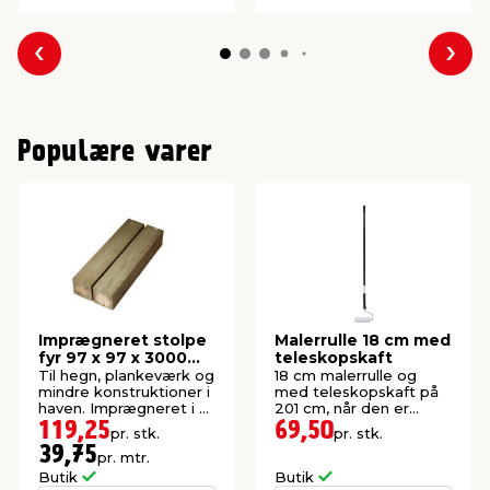
Forrige
Næs
Populære varer
Imprægneret stolpe
Malerrulle 18 cm med
fyr 97 x 97 x 3000
teleskopskaft
mm
Til hegn, plankeværk og
18 cm malerrulle og
mindre konstruktioner i
med teleskopskaft på
haven. Imprægneret i kl.
201 cm, når den er
NTR A.
foldet ud.
119,25
69,50
pr. stk.
pr. stk.
39,75
pr. mtr.
Butik
Butik