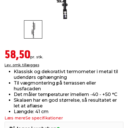
indretning
er & sikkerhed
 fittings
dsbelysning
eklædning
& udendørs spa
r & stilladser
e
behandling
ne, data & TV
& fritid
debeklædning
ing
asser & standere
rier
 sko
58,50
pr. stk.
Lev. omk. tillægges
antning
ri & syltning
Klassisk og dekorativt termometer i metal til
udendørs ophængning
Til vægmontering på terrassen eller
dyr & ukrudt
husfacaden
Det måler temperaturer imellem -40 - +50 °C
Skalaen har en god størrelse, så resultatet er
let at aflæse
Længde: 41 cm
Læs mere
Se specifikationer