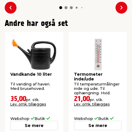
Forrige
Næs
Andre har også set
Vandkande 10 liter
Termometer
inde/ude
Til vanding af haven.
Til temperaturmålinger
Med brusehoved.
inde og ude. Til
ophængning. Hvid.
35,00
21,00
pr. stk.
pr. stk.
Lev. omk. tillægges
Lev. omk. tillægges
Webshop
Butik
Webshop
Butik
Se mere
Se mere