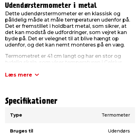
Udendørstermometer i metal
Dette udendørstermometer er en klassisk og
pålidelig måde at måle temperaturen udenfor på.
Det er fremstillet i holdbart metal, som sikrer, at
det kan modstå de udfordringer, som vejret kan
byde på. Det er velegnet til at blive hængt op
udenfor, og det kan nemt monteres på en væg.
Termometret er 41 cm langt og har en stor og
tydelig skala, som viser temperaturen i Celsius.
Skalaen, der kan vise temperaturer fra -40 - +50 °C,
er let at aflæse, hvilket gør det ideelt til at blive
Læs mere
brugt i haven eller på terrassen. Du kan bruge det til
at overvåge temperaturen udenfor, så du ved,
hvornår du skal tage en ekstra trøje på eller tage
dine planter indenfor.
Specifikationer
Type
Værdi
Derudover er det også et stilfuldt og dekorativt
Type
Termometer
element, der pynter på på din husfacade eller på
din terrasse. Metaldesignet er klassisk og passer til
enhver boligstil. Det er let at vedligeholde og tåler
Bruges til
Udendørs
de fleste vejrforhold, så du kan nyde dets