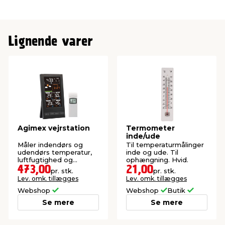
funktionelle og dekorative egenskaber i mange år.
Alt i alt er dette udendørstermometer en praktisk
og funktionel måde at holde styr på temperaturen
Lignende varer
udenfor, og samtidig tilføje en klassisk og tidløs
dekoration til dit hjem.
Agimex vejrstation
Termometer
inde/ude
Måler indendørs og
Til temperaturmålinger
udendørs temperatur,
inde og ude. Til
luftfugtighed og
ophængning. Hvid.
barometertryk.
473,00
21,00
pr. stk.
pr. stk.
Lev. omk. tillægges
Lev. omk. tillægges
Webshop
Webshop
Butik
Se mere
Se mere