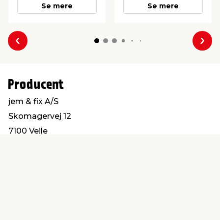
Se mere
Se mere
Forrige
Næs
Producent
jem & fix A/S
Skomagervej 12
7100 Vejle
kundeservice@jemfix.com
Find en butik
Kundeservice