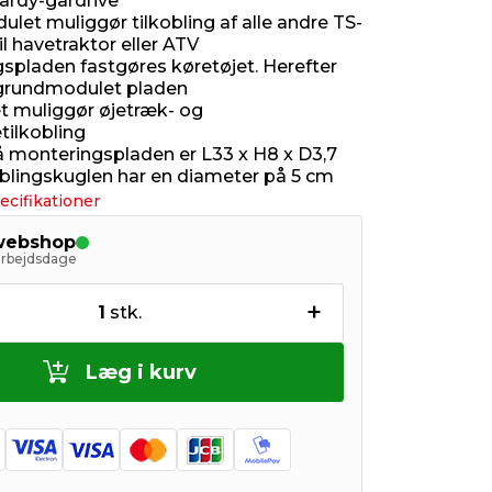
ardy-gårdrive
let muliggør tilkobling af alle andre TS-
l havetraktor eller ATV
spladen fastgøres køretøjet. Herefter
 grundmodulet pladen
 muliggør øjetræk- og
tilkobling
 monteringspladen er L33 x H8 x D3,7
blingskuglen har en diameter på 5 cm
ecifikationer
 webshop
arbejdsdage
+
1
stk.
Læg i kurv