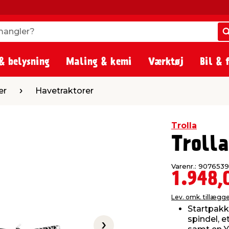
angler?
angler?
& belysning
Maling & kemi
Værktøj
Bil & 
etraktorer
er
Havetraktorer
Trolla
Trolla
Varenr.: 9076539
1.948,
Lev. omk. tillægg
Startpakk
spindel,