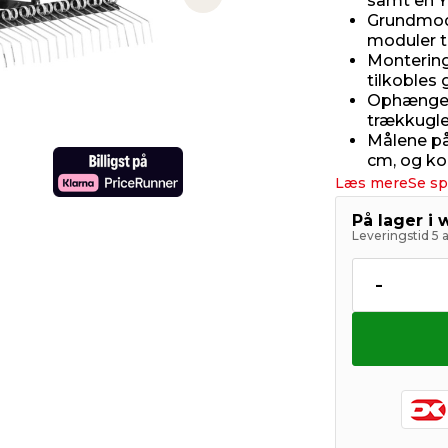
samt en Y
Next slide
Grundmodu
moduler ti
Montering
tilkobles
Ophænget
trækkugle
Målene på
cm, og ko
Læs mere
Se sp
På lager i
Leveringstid 5 
-