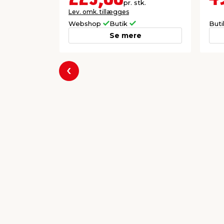
pr. stk.
Lev. omk. tillægges
Webshop
Butik
But
Se mere
Forrige
Populære varer