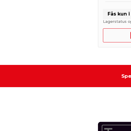
Fås kun 
Lagerstatus o
Spe