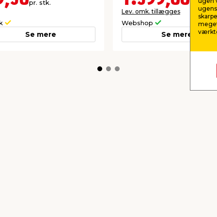
ugen v
pr. stk.
pr. stk.
ugens 
Lev. omk. tillægges
skarpe
ik
Webshop
meget
værktø
Se mere
Se mere