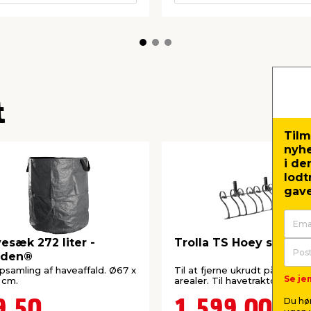
t
Tilm
nyh
i de
lodt
gave
esæk 272 liter -
Trolla TS Hoey skuffej
rden®
opsamling af haveaffald. Ø67 x
Til at fjerne ukrudt på større
Se jem
 cm.
arealer. Til havetraktor og AT
Du hør
9,50
1.599,00