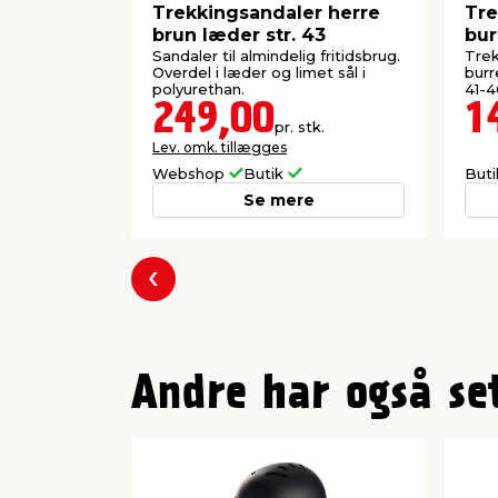
Trekkingsandaler herre
Tr
brun læder str. 43
bur
Sandaler til almindelig fritidsbrug.
Tre
Overdel i læder og limet sål i
burr
polyurethan.
41-4
249,00
1
pr. stk.
Lev. omk. tillægges
Webshop
Butik
But
Se mere
Forrige
Andre har også se