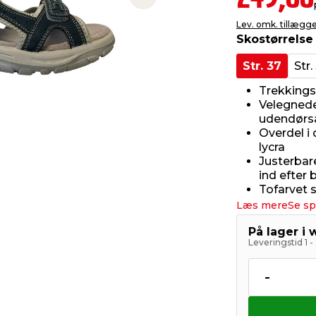
249,00
Next slide
Lev. omk. tillægg
Skostørrelse
Str. 37
Str.
Trekkingsa
Velegnede 
udendørsa
Overdel i
lycra
Justerbar
ind efter
Tofarvet s
Læs mere
Se sp
På lager i
Leveringstid 1 
-