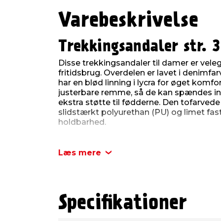
Varebeskrivelse
Trekkingsandaler str. 
Disse trekkingsandaler til damer er veleg
fritidsbrug. Overdelen er lavet i denimfa
har en blød linning i lycra for øget komfo
justerbare remme, så de kan spændes in
ekstra støtte til fødderne. Den tofarvede s
slidstærkt polyurethan (PU) og limet fast
holdbarhed.
Sandalerne er str. 37.
Læs mere
Produktdetaljer:
Størrelse: 37
Farve: Denimfarvet
Materiale: Læder/lycra/polyurethan (
Specifikationer