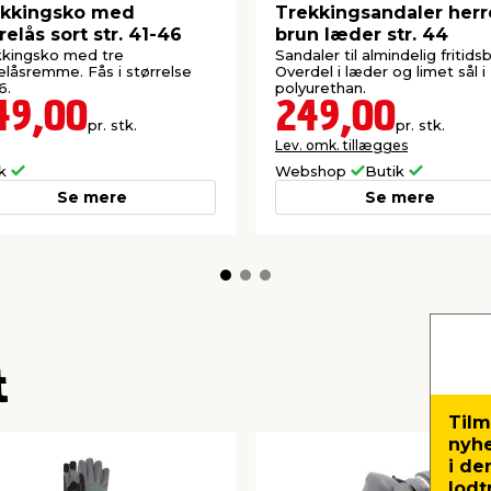
ekkingsko med
Trekkingsandaler herr
relås sort str. 41-46
brun læder str. 44
kkingsko med tre
Sandaler til almindelig fritids
elåsremme. Fås i størrelse
Overdel i læder og limet sål i
6.
polyurethan.
49,00
249,00
pr. stk.
pr. stk.
Lev. omk. tillægges
ik
Webshop
Butik
Se mere
Se mere
t
Tilm
nyh
i de
lodt