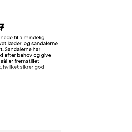
37
nede til almindelig
rvet læder, og sandalerne
rt. Sandalerne har
d efter behov og give
ål er fremstillet i
, hvilket sikrer god
PU)