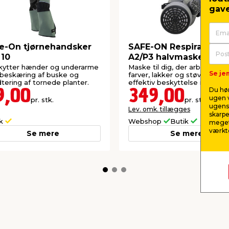
gave
e-On tjørnehandsker
SAFE-ON Respiratory K
 10
A2/P3 halvmaskesæt
kytter hænder og underarme
Maske til dig, der arbejder 
Se jem
beskæring af buske og
farver, lakker og støv. Yder
tering af tornede planter.
effektiv beskyttelse mod st
partikler.
Du hør
9,00
349,00
ugen v
pr. stk.
pr. stk.
ugens 
Lev. omk. tillægges
skarpe
ik
Webshop
Butik
meget
værktø
Se mere
Se mere