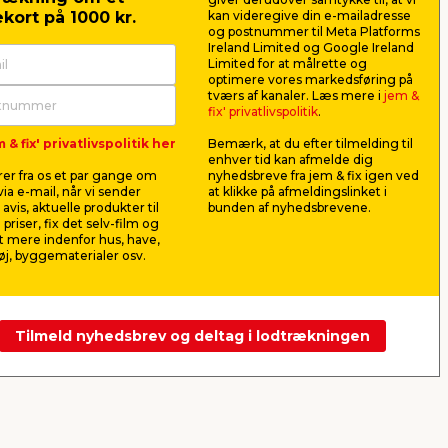
kort på 1000 kr.
kan videregive din e-mailadresse
og postnummer til Meta Platforms
Ireland Limited og Google Ireland
Limited for at målrette og
optimere vores markedsføring på
it
Køletaske 19 liter grå
Cykelsla
tværs af kanaler. Læs mere i
jem &
Lyon - Sunlife®
m/dunlopv
fix' privatlivspolitik
.
med
Holder din mad og drikkelse
Til dæk: ET
 & fix' privatlivspolitik her
Bemærk, at du efter tilmelding til
kølig. Med alufolie og
622, fransk
enhver tid kan afmelde dig
øv og
skumpolstring. Mål: 23 x 35 x 24
engelsk 28".
cm.
er fra os et par gange om
nyhedsbreve fra jem & fix igen ved
60,00
34,9
ia e-mail, når vi sender
at klikke på afmeldingslinket i
pr. stk.
avis, aktuelle produkter til
bunden af nyhedsbrevene.
Lev. omk. tillægges
Lev. omk. til
 priser, fix det selv-film og
Webshop
Butik
Webshop
 mere indenfor hus, have,
j, byggematerialer osv.
Se mere
Tilmeld nyhedsbrev og deltag i lodtrækningen
Næste