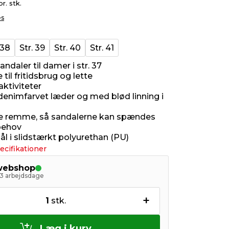
pr. stk.
es
 38
Str. 39
Str. 40
Str. 41
ndaler til damer i str. 37
til fritidsbrug og lette
ktiviteter
 denimfarvet læder og med blød linning i
e remme, så sandalerne kan spændes
 behov
ål i slidstærkt polyurethan (PU)
ecifikationer
 webshop
- 3 arbejdsdage
+
1
stk.
Læg i kurv