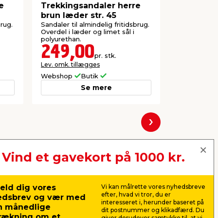
e
Trekkingsandaler herre
Trekking
brun læder str. 45
brun læde
brug.
Sandaler til almindelig fritidsbrug.
Sandaler til 
Overdel i læder og limet sål i
Overdel i læ
polyurethan.
polyurethan.
249,00
249,
pr. stk.
Lev. omk. tillægges
Lev. omk. til
Webshop
Butik
Webshop
Se mere
Næste
Vind et gavekort på 1000 kr.
eld dig vores
Vi kan målrette vores nyhedsbreve
efter, hvad vi tror, du er
edsbrev og vær med
interesseret i, herunder baseret på
n månedlige
dit postnummer og klikadfærd. Du
rækning om et
giver derudover samtykke til, at vi