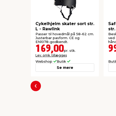
Cykelhjelm skater sort str.
Saf
L - Rawlink
str.
Passer til hovedmål på 58-62 cm.
Bes
Justerbar pasform. CE og
ved 
EN1078-godkendt.
hånd
169,00
9
pr. stk.
Lev. omk. tillægges
Webshop
Butik
But
Se mere
Forrige