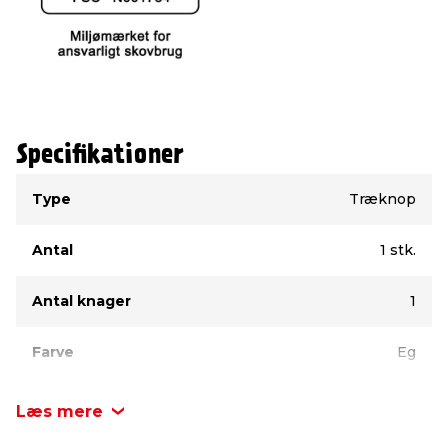
Specifikationer
Type
Værdi
Type
Træknop
Antal
1 stk.
Antal knager
1
Farve
Eg
Materiale
Træ
Læs mere