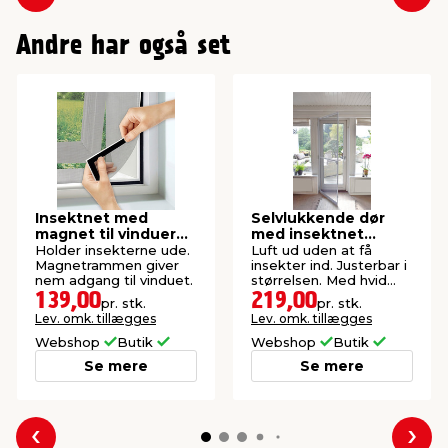
Forrige
Næs
Andre har også set
Insektnet med
Selvlukkende dør
magnet til vinduer
med insektnet
150 x 130 cm
210x100 cm
Holder insekterne ude.
Luft ud uden at få
Magnetrammen giver
insekter ind. Justerbar i
nem adgang til vinduet.
størrelsen. Med hvid
aluramme.
139,00
219,00
pr. stk.
pr. stk.
Lev. omk. tillægges
Lev. omk. tillægges
Webshop
Butik
Webshop
Butik
Se mere
Se mere