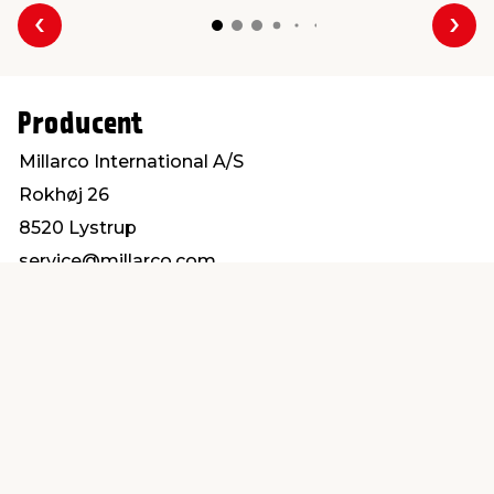
Forrige
Næs
Producent
Millarco International A/S
Rokhøj 26
8520 Lystrup
service@millarco.com
Find en butik
Kundeservice
nær dig