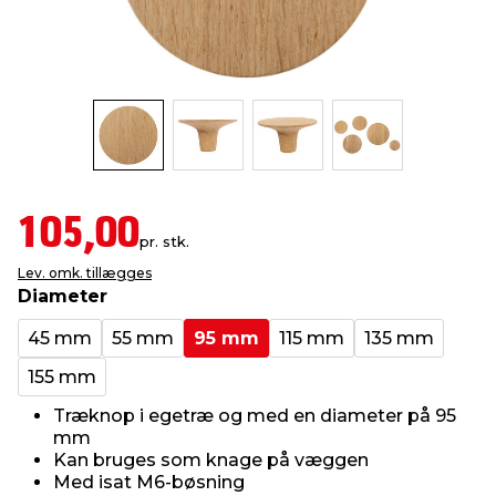
indretning
er & sikkerhed
 fittings
dsbelysning
eklædning
& udendørs spa
r & stilladser
e
behandling
ne, data & TV
& fritid
debeklædning
ing
asser & standere
rier
 sko
105,00
pr. stk.
antning
ri & syltning
Lev. omk. tillægges
Diameter
dyr & ukrudt
45 mm
55 mm
95 mm
115 mm
135 mm
155 mm
Træknop i egetræ og med en diameter på 95
mm
Kan bruges som knage på væggen
Med isat M6-bøsning