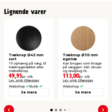
Længde
95 mm
Lignende varer
Træknop Ø45 mm
Træknop Ø115 mm
sort
egetræ
Til ophæng på væg, til
Kan bruges som knage
træknagerække eller
på væggen. Inkl. skruer
møbelknop.
og rawlplug til
montering. FSC®-
49,95
113,00
pr. stk.
pr. stk.
mærket.
Lev. omk. tillægges
Lev. omk. tillægges
Webshop
Butik
Webshop
Se mere
Se mere