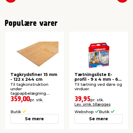
Forrige
Næs
Populære varer
Tagkrydsfiner 15 mm
Tætningsliste E-
- 122 x 244 cm
profil - 9 x 4 mm - 6
meter
Til tagkonstruktion
Til tætning ved døre og
under
vinduer.
tagpapbelægning.
Meget stærk plade.
359,00
39,95
pr. stk.
pr. stk.
Lev. omk. tillægges
Butik
Webshop
Butik
Se mere
Se mere