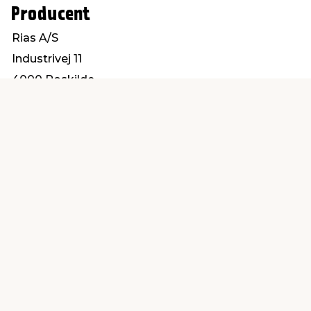
Producent
Rias A/S
Industrivej 11
4000 Roskilde
byg@rias.dk
Find en butik
Kundeservice
nær dig
Åbent alle dage 8 -
Køb i webshop
19
byt i butik