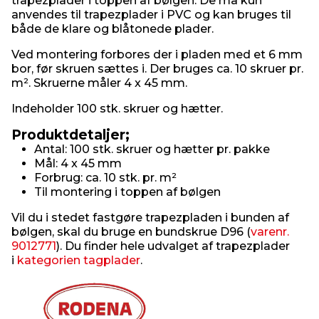
trapezplader i toppen af bølgen. De må kun
anvendes til trapezplader i PVC og kan bruges til
både de klare og blåtonede plader.
Ved montering forbores der i pladen med et 6 mm
bor, før skruen sættes i. Der bruges ca. 10 skruer pr.
m². Skruerne måler 4 x 45 mm.
Indeholder 100 stk. skruer og hætter.
Produktdetaljer;
Antal: 100 stk. skruer og hætter pr. pakke
Mål: 4 x 45 mm
Forbrug: ca. 10 stk. pr. m²
Til montering i toppen af bølgen
Vil du i stedet fastgøre trapezpladen i bunden af
bølgen, skal du bruge en bundskrue D96 (
varenr.
9012771
). Du finder hele udvalget af trapezplader
i
kategorien tagplader
.