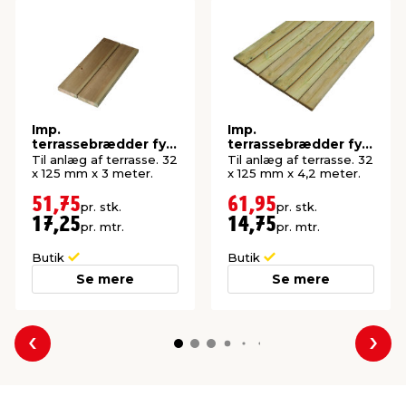
Imp.
Imp.
terrassebrædder fyr
terrassebrædder fyr
32 x 125 mm x 3
32 x 125 mm x 4,2
Til anlæg af terrasse. 32
Til anlæg af terrasse. 32
meter
meter
x 125 mm x 3 meter.
x 125 mm x 4,2 meter.
51,75
61,95
pr. stk.
pr. stk.
17,25
14,75
pr. mtr.
pr. mtr.
Butik
Butik
Se mere
Se mere
Forrige
Næs