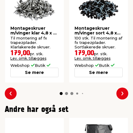
Montageskruer
Montageskruer
m/vinger klar 4,8 x 35
m/vinger sort 4,8 x
mm 100 stk.
35 mm
Til montering af fx
100 stk. Til montering af
trapezplader.
fx trapezplader.
Klarlakerede skruer.
Sortlakerede skruer.
179,00
179,00
pr. stk.
pr. stk.
Lev. omk. tillægges
Lev. omk. tillægges
Webshop
Butik
Webshop
Butik
Se mere
Se mere
Forrige
Næs
Andre har også set