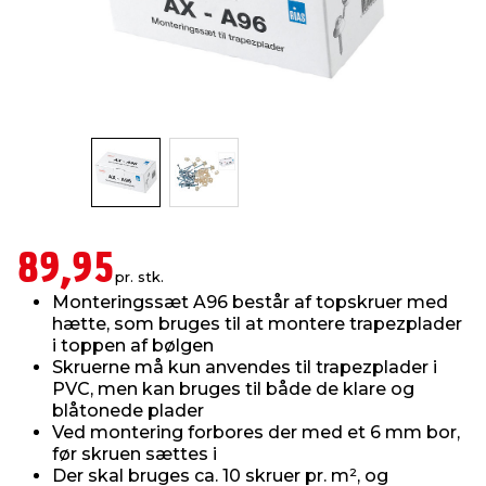
indretning
er & sikkerhed
 fittings
dsbelysning
eklædning
& udendørs spa
r & stilladser
e
behandling
ne, data & TV
& fritid
debeklædning
ing
asser & standere
rier
 sko
antning
ri & syltning
89,95
pr. stk.
Monteringssæt A96 består af topskruer med
dyr & ukrudt
hætte, som bruges til at montere trapezplader
i toppen af bølgen
Skruerne må kun anvendes til trapezplader i
PVC, men kan bruges til både de klare og
blåtonede plader
Ved montering forbores der med et 6 mm bor,
før skruen sættes i
Der skal bruges ca. 10 skruer pr. m², og