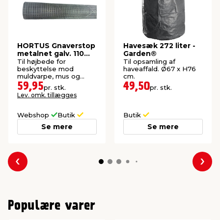
HORTUS Gnaverstop
Havesæk 272 liter -
metalnet galv. 110
Garden®
cm x 1,5 meter
Til højbede for
Til opsamling af
beskyttelse mod
haveaffald. Ø67 x H76
muldvarpe, mus og
cm.
mosegrise.
59,95
49,50
pr. stk.
pr. stk.
Lev. omk. tillægges
Webshop
Butik
Butik
Se mere
Se mere
Forrige
Næs
Populære varer