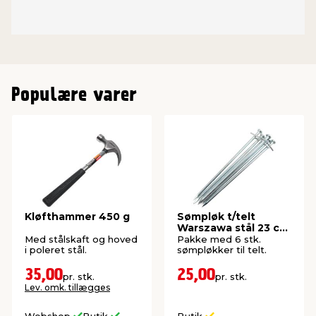
Populære varer
Kløfthammer 450 g
Sømpløk t/telt
Warszawa stål 23 cm
6-pk. - Sunlife®
Med stålskaft og hoved
Pakke med 6 stk.
i poleret stål.
sømpløkker til telt.
35,00
25,00
pr. stk.
pr. stk.
Lev. omk. tillægges