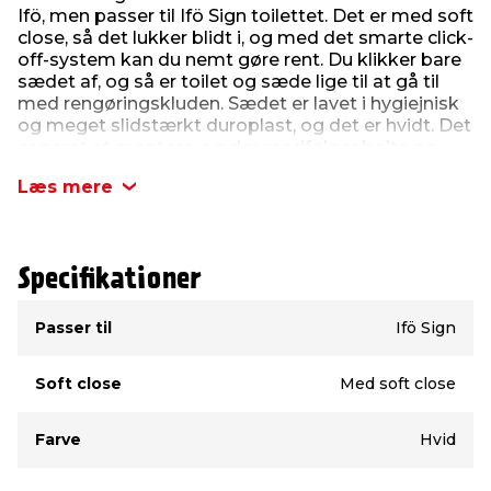
Ifö, men passer til Ifö Sign toilettet. Det er med soft
close, så det lukker blidt i, og med det smarte click-
off-system kan du nemt gøre rent. Du klikker bare
sædet af, og så er toilet og sæde lige til at gå til
med rengøringskluden. Sædet er lavet i hygiejnisk
og meget slidstærkt duroplast, og det er hvidt. Det
er nemt at montere, og der medfølger bolte og
hængsler til monteringen.
Læs mere
Dette er toiletsæde nummer 5. Toiletsædet passer
også til Gustavberg Nautic, selvom det ikke
fremgår af oversigten. Her anbefales det i stedet at
vælge toiletsæde nr. 19 (
varenr. 9048796
) til
Specifikationer
Gustavsberg Nautic.
Type
Værdi
Passer til
Ifö Sign
Toiletsædet kan klare en maks. belastning på 120
kg (gælder ikke låget på sædet).
Soft close
Med soft close
Farve
Hvid