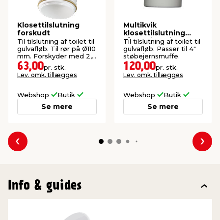
Klosettilslutning
Multikvik
forskudt
klosettilslutning
t/støbejern lige
Til tilslutning af toilet til
Til tilslutning af toilet til
gulvafløb. Til rør på Ø110
gulvafløb. Passer til 4"
mm. Forskyder med 2,5
støbejernsmuffe.
cm.
63,00
120,00
pr. stk.
pr. stk.
Lev. omk. tillægges
Lev. omk. tillægges
Webshop
Butik
Webshop
Butik
Se mere
Se mere
Forrige
Næs
Info & guides