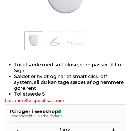
indretning
er & sikkerhed
 fittings
dsbelysning
eklædning
& udendørs spa
r & stilladser
e
behandling
ne, data & TV
& fritid
debeklædning
ing
asser & standere
rier
 sko
Toiletsæde med soft close, som passer til Ifö
antning
ri & syltning
Sign
Sædet er hvidt og har et smart click-off-
system, så du kan tage sædet af og nemmere
dyr & ukrudt
gøre rent
Toiletsæde 5
Læs mere
Se specifikationer
På lager i webshop
Leveringstid 1 - 3 arbejdsdage
-
+
1
stk.