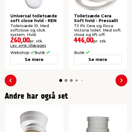
Universal toiletsæde
Toiletsæde Cera
soft close hvid - REN
Soft hvid - Pressalit
Toiletsæde 10. Med
Til Ifö Cera og Roca
softclose og click
Victoria toilet. Med soft
system. Hvid.
close og lift-off.
260,00
446,00
pr. stk.
pr. stk.
Lev. omk. tillægges
Webshop
Butik
Butik
Se mere
Se mere
Forrige
Næs
Andre har også set