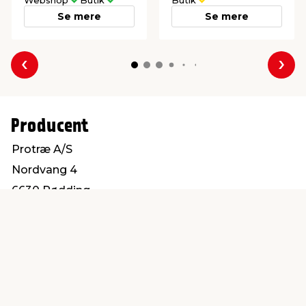
Webshop
Butik
Butik
Se mere
Se mere
Forrige
Næs
Producent
Protræ A/S
Nordvang 4
6630 Rødding
info@protrae.com
Find en butik
Kundeservice