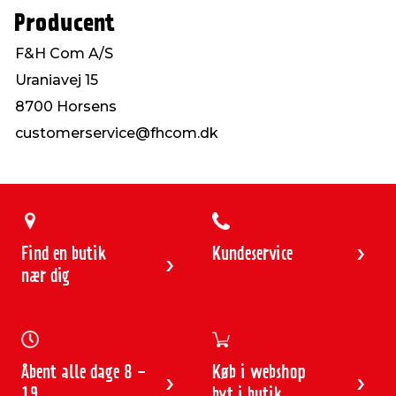
Producent
F&H Com A/S
Uraniavej 15
8700 Horsens
customerservice@fhcom.dk
Find en butik
Kundeservice
nær dig
Åbent alle dage 8 -
Køb i webshop
19
byt i butik