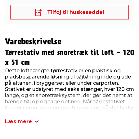
Tilføj til huskeseddel
Varebeskrivelse
Tørrestativ med snoretræk til loft - 120
x 51 cm
Dette lofthængte tørrestativ er en praktisk og
pladsbesparende løsning til tøjtørring inde og ude
på altanen, i bryggerset eller under carporten.
Stativet er udstyret med seks stænger, hver 120 cm
lange, og et snoretræksystem, der gør det nemt at
hænge tøj op og tage det ned. Når tørrestativet
ikke er i brug, kan snorene trækkes op, så det fylder
minimalt og frigør plads til andre formål. Med en
samlet tørreplads på 7,2 meter og en maksimal
Læs mere
vægtgrænse på 2 kg pr. stang er det robust til
dagligt brug. Det leveres med skruer til
ophængning, så det er let at installere og tage i