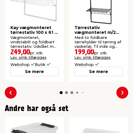
Kay vægmonteret
Tørrestativ
tørrestativ 100 x 61 x
vægmonteret m/2
68 cm - hvid
tørrehylder sort -
Vægmonteret,
Med to foldbare
DAY
vindstabilt og foldbart
tørrehylder til tørring af
tørrestativ. Udslået mål
vasketøj. Til inde og
D: 61 x B: 100 x H: 68
ude.
249,00
199,00
pr. stk.
pr. stk.
cm.
Lev. omk. tillægges
Lev. omk. tillægges
Webshop
Butik
Webshop
Se mere
Se mere
Forrige
Næs
Andre har også set