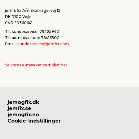
Fortryd ordre
jem & fix A/S, Skomagervej 12
DK-7100 Vejle
CVR: 10360641
Tlf. kundeservice: 79425942
Tlf. administration: 76413500
Email:
kundeservice@jemfix.com
Se vores e-mærket certifikat her
jemogfix.dk
jemfix.se
jemogfix.no
Cookie-indstillinger