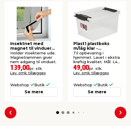
Insektnet med
Plast1 plastboks
magnet til vinduer
m/låg klar -
150 x 130 cm
SystemBox 32
Holder insekterne ude.
Til opbevaring i
Magnetrammen giver
hjemmet. Lavet i ekstra
nem adgang til vinduet.
kraftig kvalitet. Mål: L47
x B34 x H27 cm.
139,00
49,00
pr. stk.
pr. stk.
Lev. omk. tillægges
Lev. omk. tillægges
Webshop
Butik
Webshop
Butik
Se mere
Se mere
Forrige
Næs