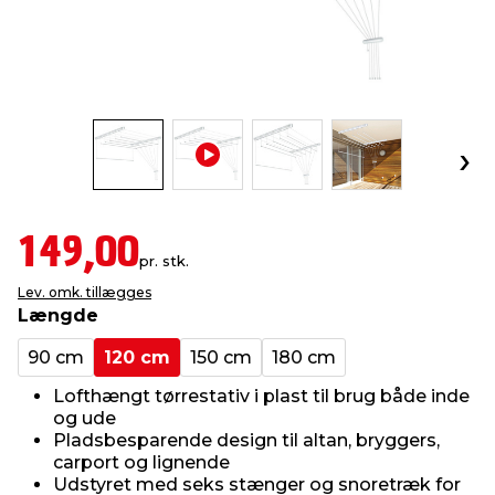
indretning
er & sikkerhed
 fittings
dsbelysning
eklædning
& udendørs spa
r & stilladser
e
behandling
ne, data & TV
& fritid
debeklædning
ing
asser & standere
rier
 sko
149,00
antning
ri & syltning
pr. stk.
Lev. omk. tillægges
Længde
dyr & ukrudt
90 cm
120 cm
150 cm
180 cm
Lofthængt tørrestativ i plast til brug både inde
og ude
Pladsbesparende design til altan, bryggers,
carport og lignende
Udstyret med seks stænger og snoretræk for