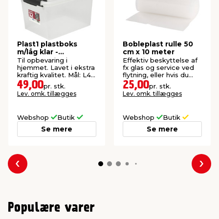
Plast1 plastboks
Bobleplast rulle 50
m/låg klar -
cm x 10 meter
SystemBox 32
Til opbevaring i
Effektiv beskyttelse af
hjemmet. Lavet i ekstra
fx glas og service ved
kraftig kvalitet. Mål: L47
flytning, eller hvis du
x B34 x H27 cm.
skal sende noget.
49,00
25,00
pr. stk.
pr. stk.
Lev. omk. tillægges
Lev. omk. tillægges
Webshop
Butik
Webshop
Butik
Se mere
Se mere
Forrige
Næs
Populære varer