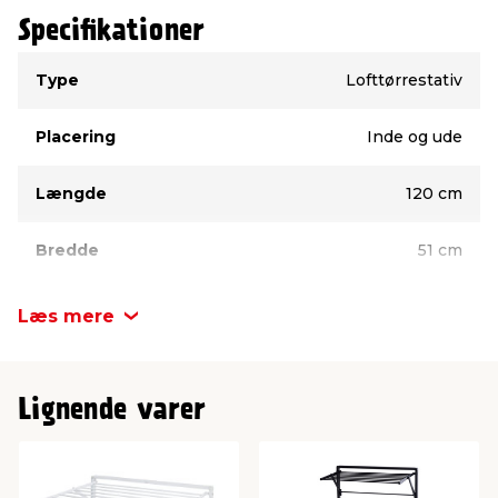
brug.
Specifikationer
Produktdetaljer:
Type
Værdi
Type
Lofttørrestativ
Materiale: Plast
6 stænger på 120 cm
Tørreplads: 7,2 meter
Placering
Inde og ude
Ophængt mål: 120 x 51 cm
Vægt pr. stang: maks. 2 kg
Længde
120 cm
Bredde
51 cm
Læs mere
Lignende varer