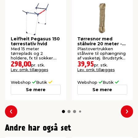
Leifheit Pegasus 150
Tørresnor med
tørrestativ hvid
stålwire 20 meter -
G. Funder
Med 15 meter
Plastovertrukken
tørreplads og 2
stålwire til ophængning
holdere, fx til sokker.
af vasketøj. Brudstyrke:
Længde: 155 cm og
90 kg.
298,00
39,95
pr. stk.
pr. stk.
højde: 87 cm.
Lev. omk. tillægges
Lev. omk. tillægges
Webshop
Butik
Webshop
Butik
Se mere
Se mere
Forrige
Næs
Andre har også set