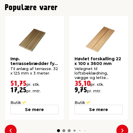
Populære varer
Imp.
Høvlet forskalling 22
terrassebrædder fyr
x 100 x 3600 mm
32 x 125 mm x 3
Til anlæg af terrasse. 32
Velegnet til
meter
x 125 mm x 3 meter.
loftsbeklædning,
vægge og lette
konstruktioner. Høvlet:
51,75
35,10
pr. stk.
pr. stk.
21,5 x 95 mm.
17,25
9,75
pr. mtr.
pr. mtr.
Butik
Butik
Se mere
Se mere