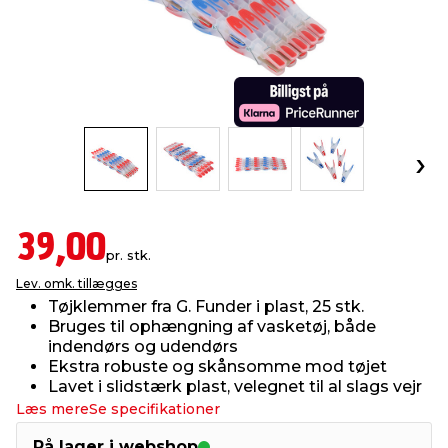
indretning
er & sikkerhed
 fittings
dsbelysning
eklædning
& udendørs spa
r & stilladser
e
behandling
ne, data & TV
& fritid
debeklædning
ing
asser & standere
rier
 sko
antning
ri & syltning
39,00
pr. stk.
Lev. omk. tillægges
dyr & ukrudt
Tøjklemmer fra G. Funder i plast, 25 stk.
Bruges til ophængning af vasketøj, både
indendørs og udendørs
Ekstra robuste og skånsomme mod tøjet
Lavet i slidstærk plast, velegnet til al slags vejr
Læs mere
Se specifikationer
På lager i webshop