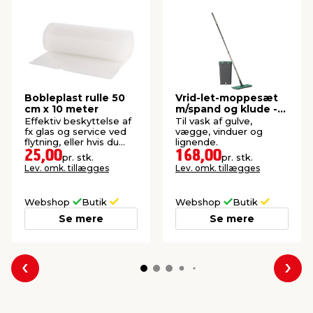
Bobleplast rulle 50
Vrid-let-moppesæt
cm x 10 meter
m/spand og klude -
G. Funder
Effektiv beskyttelse af
Til vask af gulve,
fx glas og service ved
vægge, vinduer og
flytning, eller hvis du
lignende.
skal sende noget.
25,00
168,00
pr. stk.
pr. stk.
Lev. omk. tillægges
Lev. omk. tillægges
Webshop
Butik
Webshop
Butik
Se mere
Se mere
Forrige
Næs