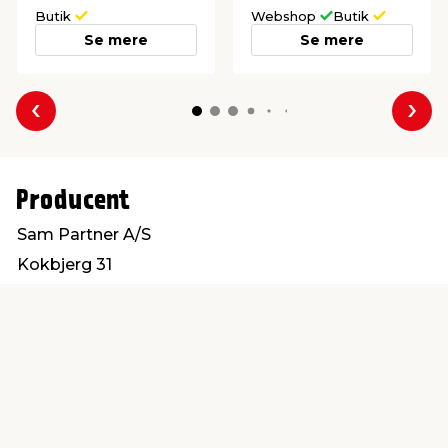
Butik
Webshop
Butik
Se mere
Se mere
Forrige
Næs
Producent
Sam Partner A/S
Kokbjerg 31
6000 Kolding
info@sampartner.dk