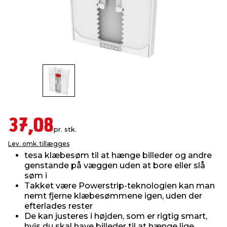
indretning
er & sikkerhed
 fittings
dsbelysning
eklædning
& udendørs spa
r & stilladser
e
behandling
ne, data & TV
& fritid
debeklædning
ing
asser & standere
rier
 sko
antning
ri & syltning
37,08
pr. stk.
Lev. omk. tillægges
dyr & ukrudt
tesa klæbesøm til at hænge billeder og andre
genstande på væggen uden at bore eller slå
søm i
Takket være Powerstrip-teknologien kan man
nemt fjerne klæbesømmene igen, uden der
efterlades rester
De kan justeres i højden, som er rigtig smart,
hvis du skal have billeder til at hænge lige