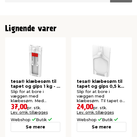
Lignende varer
tesa® klæbesøm til
tesa® klæbesøm til
tapet og gips 1 kg - 2
tapet og gips 0,5 kg
stk.
- 2 stk.
Slip for at bore i
Slip for at bore i
væggen med
væggen med
klæbesøm. Med
klæbesøm. Til tapet og
højdejustering. Maks. 1
gips. Maks. 0,5 kg.
37,00
24,00
pr. stk.
pr. stk.
kg.
Lev. omk. tillægges
Lev. omk. tillægges
Webshop
Butik
Webshop
Butik
Se mere
Se mere