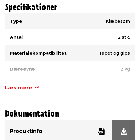
Specifikationer
Type
Værdi
Type
Klæbesøm
Antal
2 stk.
Materialekompatibilitet
Tapet og gips
Bæreevne
2 kg
Læs mere
Dokumentation
Produktinfo