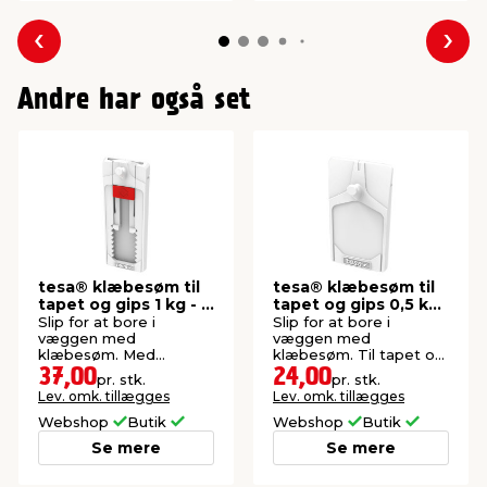
Forrige
Næs
Andre har også set
tesa® klæbesøm til
tesa® klæbesøm til
tapet og gips 1 kg - 2
tapet og gips 0,5 kg
stk.
- 2 stk.
Slip for at bore i
Slip for at bore i
væggen med
væggen med
klæbesøm. Med
klæbesøm. Til tapet og
højdejustering. Maks. 1
gips. Maks. 0,5 kg.
37,00
24,00
pr. stk.
pr. stk.
kg.
Lev. omk. tillægges
Lev. omk. tillægges
Webshop
Butik
Webshop
Butik
Se mere
Se mere