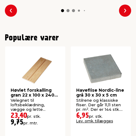
Forrige
Næs
Populære varer
Høvlet forskalling
Haveflise Nordic-line
gran 22 x 100 x 2400
grå 30 x 30 x 5 cm
mm
Velegnet til
Stilrene og klassiske
loftsbeklædning,
fliser. Der går 11,11 sten
vægge og lette
pr. m². Der er 144 stk.
konstruktioner. Høvlet:
pr. palle.
23,40
6,95
pr. stk.
pr. stk.
21,5 x 95 mm.
Lev. omk. tillægges
9,75
pr. mtr.