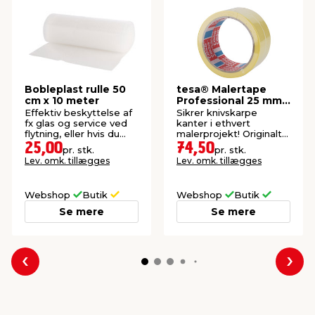
Bobleplast rulle 50
tesa® Malertape
cm x 10 meter
Professional 25 mm x
25 meter 2-pk.
Effektiv beskyttelse af
Sikrer knivskarpe
fx glas og service ved
kanter i ethvert
flytning, eller hvis du
malerprojekt! Originalt
skal sende noget.
Washi-papir. Til inden-
25,00
74,50
pr. stk.
pr. stk.
og udendørs brug.
Lev. omk. tillægges
Lev. omk. tillægges
Webshop
Butik
Webshop
Butik
Se mere
Se mere
Forrige
Næs