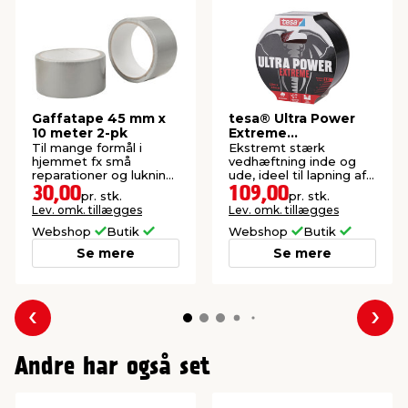
Gaffatape 45 mm x
tesa® Ultra Power
10 meter 2-pk
Extreme
reparationstape 50
Til mange formål i
Ekstremt stærk
mm x 10 m
hjemmet fx små
vedhæftning inde og
reparationer og lukning
ude, ideel til lapning af
af kasser.
huller, sprækker, revner
30,00
109,00
pr. stk.
pr. stk.
og flænger.
Lev. omk. tillægges
Lev. omk. tillægges
Webshop
Butik
Webshop
Butik
Se mere
Se mere
Forrige
Næs
Andre har også set