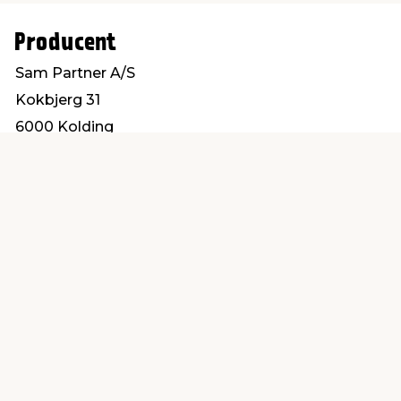
Producent
Sam Partner A/S
Kokbjerg 31
6000 Kolding
info@sampartner.dk
Find en butik
Kundeservice
nær dig
Åbent alle dage 8 -
Køb i webshop