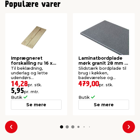
Populære varer
Imprægneret
Laminatbordplade
forskalling ru 16 x
mørk granit 28 mm x
100 x 2400 mm
61 x 300 cm
Til beklædning,
Slidstærk bordplade til
underlag og lette
brug i køkken,
udendørs
badeværelse og
konstruktioner. P1-
bryggers. Længde: 300
14,28
479,00
pr. stk.
pr. stk.
imprægneret gran.
cm.
5,95
pr. mtr.
Butik
Butik
Se mere
Se mere
Forrige
Næs