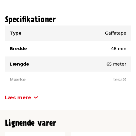
Specifikationer
Type
Værdi
Type
Gaffatape
Bredde
48 mm
Længde
65 meter
Mærke
tesa®
Farve
Sølv
Læs mere
Lignende varer