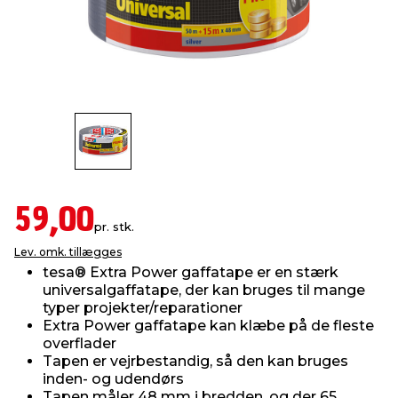
indretning
er & sikkerhed
 fittings
dsbelysning
eklædning
& udendørs spa
r & stilladser
e
behandling
ne, data & TV
& fritid
debeklædning
ing
asser & standere
rier
 sko
antning
ri & syltning
59,00
pr. stk.
Lev. omk. tillægges
dyr & ukrudt
tesa® Extra Power gaffatape er en stærk
universalgaffatape, der kan bruges til mange
typer projekter/reparationer
Extra Power gaffatape kan klæbe på de fleste
overflader
Tapen er vejrbestandig, så den kan bruges
inden- og udendørs
Tapen måler 48 mm i bredden, og der 65