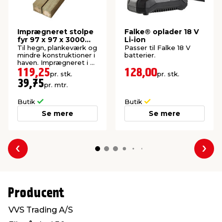
Imprægneret stolpe
Falke® oplader 18 V
fyr 97 x 97 x 3000
Li-ion
mm
Til hegn, plankeværk og
Passer til Falke 18 V
mindre konstruktioner i
batterier.
haven. Imprægneret i kl.
NTR A.
119,25
128,00
pr. stk.
pr. stk.
39,75
pr. mtr.
Butik
Butik
Se mere
Se mere
Forrige
Næs
Producent
VVS Trading A/S