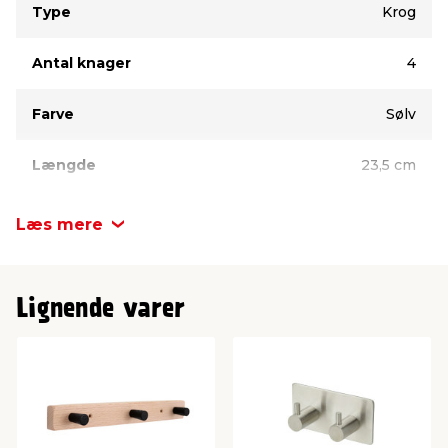
Type
Krog
Antal knager
4
Farve
Sølv
Længde
23,5 cm
Højde
20 mm
Læs mere
Dybde
25 mm
Lignende varer
Mærke
TARGET