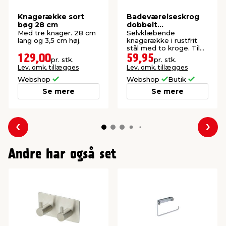
Knagerække sort
Badeværelseskrog
bøg 28 cm
dobbelt
selvklæbende rustfri
Med tre knager. 28 cm
Selvklæbende
stål REN
lang og 3,5 cm høj.
knagerække i rustfrit
stål med to kroge. Til
badeværelse eller
129,00
59,95
pr. stk.
pr. stk.
køkken. Mål: 9 x 4,5 cm.
Lev. omk. tillægges
Lev. omk. tillægges
Webshop
Webshop
Butik
Se mere
Se mere
Forrige
Næs
Andre har også set