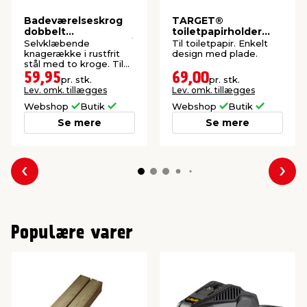
Badeværelseskrog
TARGET®
dobbelt
toiletpapirholder
selvklæbende rustfri
med plade krom
Selvklæbende
Til toiletpapir. Enkelt
stål REN
knagerække i rustfrit
design med plade.
stål med to kroge. Til
badeværelse eller
59,95
69,00
pr. stk.
pr. stk.
køkken. Mål: 9 x 4,5 cm.
Lev. omk. tillægges
Lev. omk. tillægges
Webshop
Butik
Webshop
Butik
Se mere
Se mere
Forrige
Næs
Populære varer