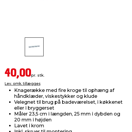
indretning
er & sikkerhed
 fittings
dsbelysning
eklædning
& udendørs spa
r & stilladser
e
behandling
ne, data & TV
& fritid
debeklædning
ing
asser & standere
rier
 sko
antning
ri & syltning
40,00
pr. stk.
Lev. omk. tillægges
dyr & ukrudt
Knagerække med fire kroge til ophæng af
håndklæder, viskestykker og klude
Velegnet til brug på badeværelset, i køkkenet
eller i bryggerset
Måler 23,5 cm i længden, 25 mm i dybden og
20 mm i højden
Lavet i krom
Inkl. skruer til montering