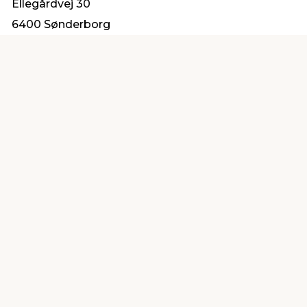
Ellegårdvej 30
6400 Sønderborg
salg@vvs-trading.dk
Find en butik
Kundeservice
nær dig
Åbent alle dage 8 -
Køb i webshop
19
byt i butik
Kundeservice