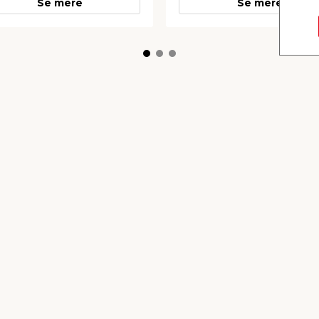
Se mere
Se mere
GET® spejlbeslag 4
Trailerlås til anhænger
AutoZone®
montering af spejle. I krom.
Sikrer anhænger mod tyveri.
bruges i ukoblet og koblet