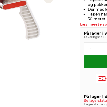
Next slide
og pakke
Der medføl
Tapen ha
50 meter
Læs mere
Se sp
På lager i
Leveringstid 1 
-
På lager i 
Se lagerstatu
Lagerstatus o