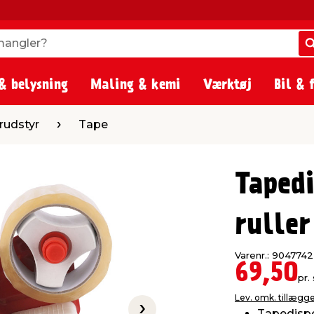
angler?
angler?
& belysning
Maling & kemi
Værktøj
Bil & 
Tape
rudstyr
Tape
Taped
ruller
Varenr.: 9047742
69,50
pr. 
Lev. omk. tillægg
Tapedispe