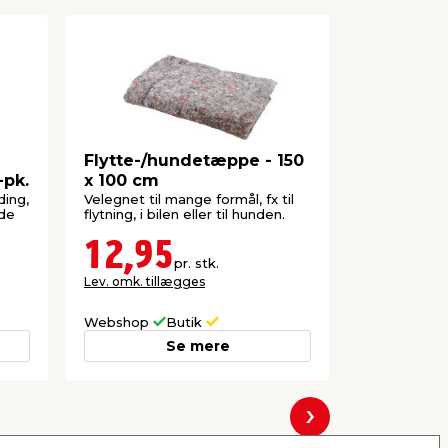
Flytte-/hundetæppe - 150
Indsats ti
-pk.
x 100 cm
pk.
ding,
Velegnet til mange formål, fx til
Passer til S
 de
flytning, i bilen eller til hunden.
og 7 mm.
12,95
29,0
pr. stk.
Lev. omk. tillægges
Lev. omk. til
Webshop
Butik
Webshop
Se mere
Næste