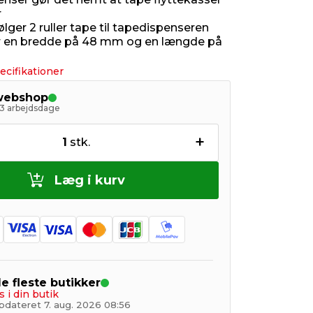
r
ger 2 ruller tape til tapedispenseren
r en bredde på 48 mm og en længde på
ecifikationer
 webshop
- 3 arbejdsdage
+
1
stk.
Læg i kurv
de fleste butikker
s i din butik
pdateret 7. aug. 2026 08:56