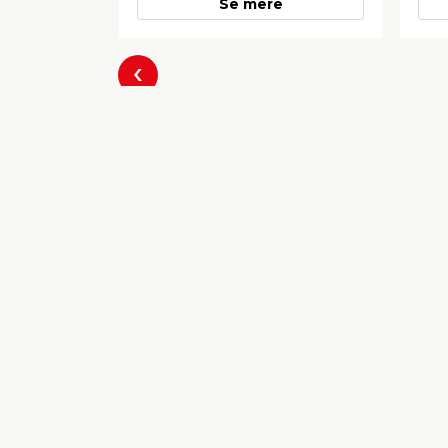
Se mere
Forrige
Populære varer
Imp. terrassebrædder fyr
TAR
32 x 125 mm x 4,2 meter
stk.
Til anlæg af terrasse. 32 x 125 mm
Til 
x 4,2 meter.