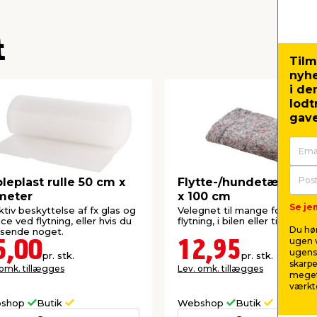
t
Tilm
nyh
i de
lodt
gave
leplast rulle 50 cm x
Flytte-/hundetæppe - 
meter
x 100 cm
Se jem
ktiv beskyttelse af fx glas og
Velegnet til mange formål, fx 
ice ved flytning, eller hvis du
flytning, i bilen eller til hunden
Du hør
 sende noget.
ugen v
5,00
12,95
ugens 
pr. stk.
pr. stk.
skarpe
 omk. tillægges
Lev. omk. tillægges
meget
værktø
shop
Butik
Webshop
Butik