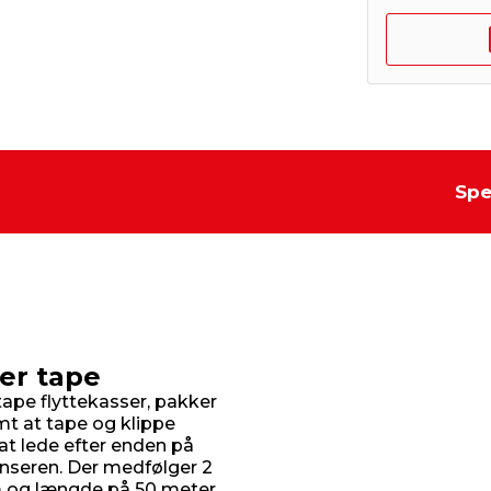
Spe
er tape
pe flyttekasser, pakker
mt at tape og klippe
at lede efter enden på
enseren. Der medfølger 2
m og længde på 50 meter.