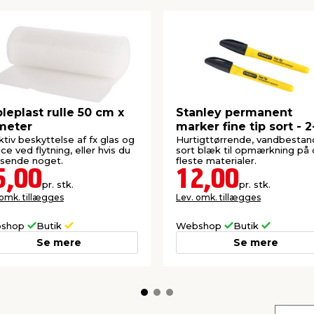
leplast rulle 50 cm x
Stanley permanent
meter
marker fine tip sort - 2
ktiv beskyttelse af fx glas og
Hurtigttørrende, vandbestan
ice ved flytning, eller hvis du
sort blæk til opmærkning på
 sende noget.
fleste materialer.
5,00
12,00
pr. stk.
pr. stk.
 omk. tillægges
Lev. omk. tillægges
shop
Butik
Webshop
Butik
Se mere
Se mere