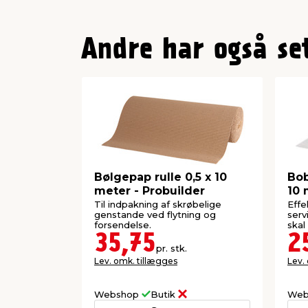
Andre har også se
Bølgepap rulle 0,5 x 10
Bob
meter - Probuilder
10 
Til indpakning af skrøbelige
Effe
genstande ved flytning og
serv
forsendelse.
skal
35,75
2
pr. stk.
Lev. omk. tillægges
Lev.
Webshop
Butik
Web