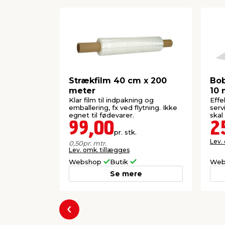
Strækfilm 40 cm x 200
Bob
meter
10 
Klar film til indpakning og
Effe
emballering, fx ved flytning. Ikke
serv
egnet til fødevarer.
skal
99,00
2
pr. stk.
Lev.
0,50
pr. mtr.
Lev. omk. tillægges
Webshop
Butik
Web
Se mere
Forrige