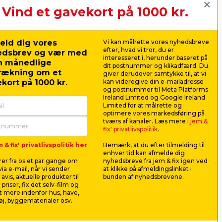
Vind et gavekort på 1000 kr.
eld dig vores
Vi kan målrette vores nyhedsbreve
efter, hvad vi tror, du er
edsbrev og vær med
interesseret i, herunder baseret på
n månedlige
dit postnummer og klikadfærd. Du
rækning om et
giver derudover samtykke til, at vi
kort på 1000 kr.
kan videregive din e-mailadresse
og postnummer til Meta Platforms
Ireland Limited og Google Ireland
Limited for at målrette og
optimere vores markedsføring på
tværs af kanaler. Læs mere i
jem &
150
Saksesæt metal/plastik 3
Indsats ti
fix' privatlivspolitik
.
stk.
pk.
 & fix' privatlivspolitik her
Bemærk, at du efter tilmelding til
til
Med 3 stk. sakse i forskellige
Passer til S
enhver tid kan afmelde dig
.
størrelser.
og 7 mm.
er fra os et par gange om
nyhedsbreve fra jem & fix igen ved
ia e-mail, når vi sender
at klikke på afmeldingslinket i
11,25
29,0
avis, aktuelle produkter til
bunden af nyhedsbrevene.
pr. stk.
 priser, fix det selv-film og
Lev. omk. tillægges
Lev. omk. til
 mere indenfor hus, have,
j, byggematerialer osv.
Webshop
Butik
Webshop