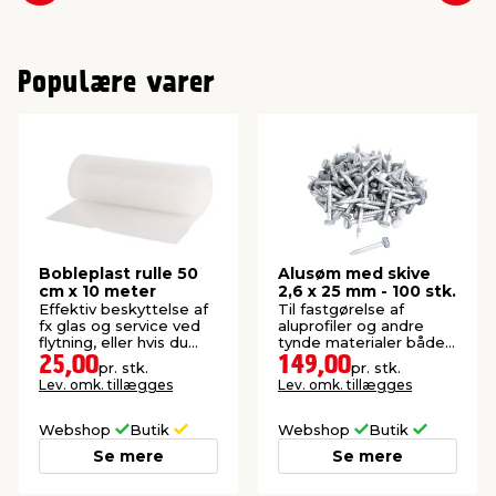
Populære varer
Bobleplast rulle 50
Alusøm med skive
cm x 10 meter
2,6 x 25 mm - 100 stk.
Effektiv beskyttelse af
Til fastgørelse af
fx glas og service ved
aluprofiler og andre
flytning, eller hvis du
tynde materialer både
skal sende noget.
indendørs og udendørs.
25,00
149,00
pr. stk.
pr. stk.
Med neoprenskiver.
Lev. omk. tillægges
Lev. omk. tillægges
Webshop
Butik
Webshop
Butik
Se mere
Se mere