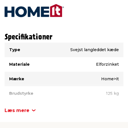
Specifikationer
Type
Værdi
Type
Svejst langleddet kæde
Materiale
Elforzinket
Mærke
Home>it
Brudstyrke
125 kg
Kæder - Længde
2 meter
Læs mere
Kæder - Diameter
5 mm