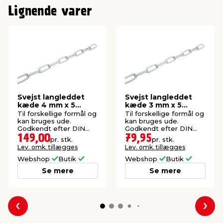
Lignende varer
Svejst langleddet
Svejst langleddet
kæde 4 mm x 5
kæde 3 mm x 5
meter
meter
Til forskellige formål og
Til forskellige formål og
kan bruges ude.
kan bruges ude.
Godkendt efter DIN
Godkendt efter DIN
5685-C.
5685-C.
149,00
79,95
pr. stk.
pr. stk.
Lev. omk. tillægges
Lev. omk. tillægges
Webshop
Butik
Webshop
Butik
Se mere
Se mere
Forrige
Næs