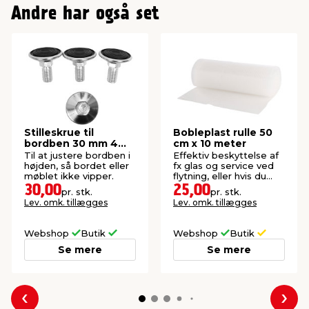
Andre har også set
Stilleskrue til
Bobleplast rulle 50
bordben 30 mm 4
cm x 10 meter
stk.
Til at justere bordben i
Effektiv beskyttelse af
højden, så bordet eller
fx glas og service ved
møblet ikke vipper.
flytning, eller hvis du
skal sende noget.
30,00
25,00
pr. stk.
pr. stk.
Lev. omk. tillægges
Lev. omk. tillægges
Webshop
Butik
Webshop
Butik
Se mere
Se mere
Forrige
Næs