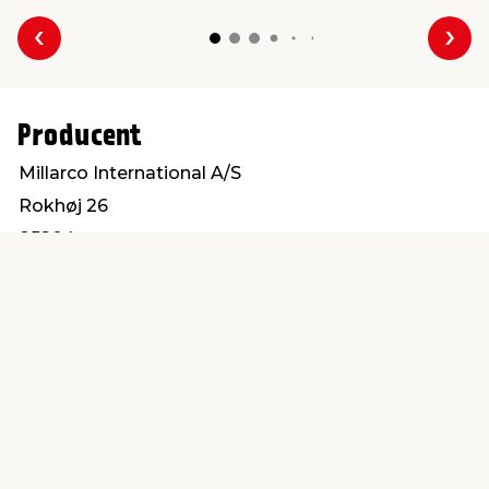
Forrige
Næs
Producent
Millarco International A/S
Rokhøj 26
8520 Lystrup
service@millarco.com
Find en butik
Kundeservice
nær dig