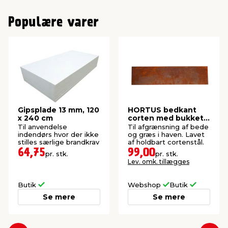
Populære varer
Gipsplade 13 mm, 120
HORTUS bedkant
x 240 cm
corten med bukket
kant 24 x 100 cm
Til anvendelse
Til afgrænsning af bede
indendørs hvor der ikke
og græs i haven. Lavet
stilles særlige brandkrav
af holdbart cortenstål.
64,75
99,00
pr. stk.
pr. stk.
Lev. omk. tillægges
Butik
Webshop
Butik
Se mere
Se mere