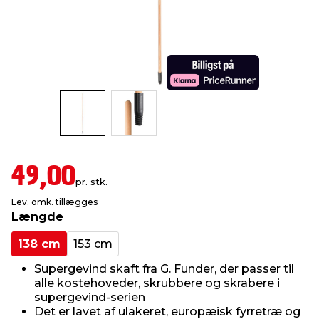
indretning
er & sikkerhed
 fittings
dsbelysning
eklædning
& udendørs spa
r & stilladser
e
behandling
ne, data & TV
& fritid
debeklædning
ing
asser & standere
rier
 sko
antning
ri & syltning
49,00
pr. stk.
Lev. omk. tillægges
dyr & ukrudt
Længde
138 cm
153 cm
Supergevind skaft fra G. Funder, der passer til
alle kostehoveder, skrubbere og skrabere i
supergevind-serien
Det er lavet af ulakeret, europæisk fyrretræ og