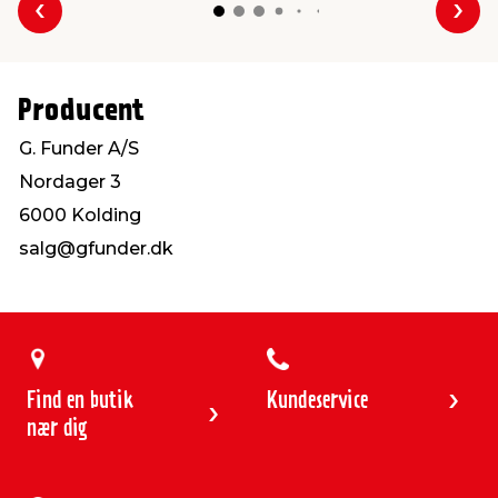
Forrige
Næs
Producent
G. Funder A/S
Nordager 3
6000 Kolding
salg@gfunder.dk
Find en butik
Kundeservice
nær dig