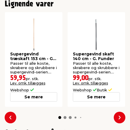
Lignende varer
Supergevind
Supergevind skaft
træskaft 153 cm - G.
140 cm - G. Funder
Funder
Passer til alle koste,
Passer til alle koste,
skrabere og skrubbere i
skrabere og skrubbere i
supergevind-serien.
supergevind-serien.
FSC®-mærket.
Komposit.
59,95
99,00
pr. stk.
pr. stk.
Lev. omk. tillægges
Lev. omk. tillægges
Webshop
Webshop
Butik
Se mere
Se mere
Forrige
Næs