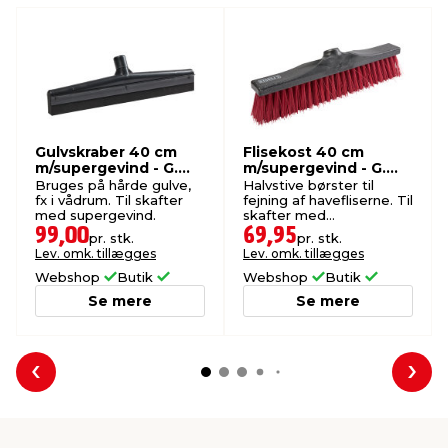
Gulvskraber 40 cm
Flisekost 40 cm
m/supergevind - G.
m/supergevind - G.
Funder
Funder
Bruges på hårde gulve,
Halvstive børster til
fx i vådrum. Til skafter
fejning af havefliserne. Til
med supergevind.
skafter med
supergevind.
99,00
69,95
pr. stk.
pr. stk.
Lev. omk. tillægges
Lev. omk. tillægges
Webshop
Butik
Webshop
Butik
Se mere
Se mere
Forrige
Næs