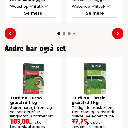
Webshop
Butik
Webshop
Butik
Se mere
Se mere
Forrige
Næs
Andre har også set
Turfline Turbo
Turfline Classic
græsfrø 1 kg
græsfrø 1 kg
Spirer hurtigt frem og
Til dig, der ønsker en
vokser derefter
tæt, blød og slidstærk
langsomt. Kommer sig
plæne. Velegnet til de
hurtigt efter tørke.
fleste danske haver.
103,00
77,75
pr. stk.
pr. stk.
Lev. omk. tillægges
Lev. omk. tillægges