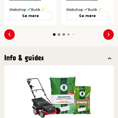
Webshop
Butik
Webshop
Butik
Se mere
Se mere
Forrige
Næs
Info & guides