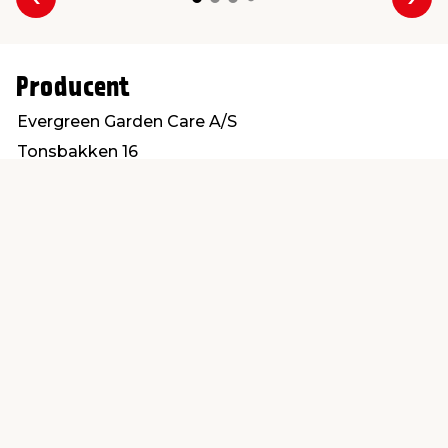
Forrige
Næs
Producent
Evergreen Garden Care A/S
Tonsbakken 16
2740 Skovlunde
Forhandlerkontakt-dk@evergreengarden.com
Find en butik
Kundeservice
nær dig