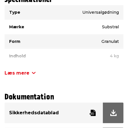
Type
Værdi
Type
Universalgødning
Mærke
Substral
Form
Granulat
Indhold
4 kg
NPK
NPK 6–1,3–2,5
Læs mere
Økologisk
Velegnet til økologisk
dyrkning
dyrkning
Dokumentation
Sikkerhedsdatablad