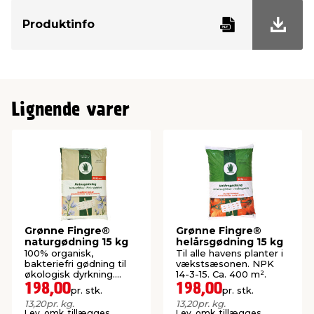
Produktinfo
Lignende varer
Grønne Fingre®
Grønne Fingre®
naturgødning 15 kg
helårsgødning 15 kg
100% organisk,
Til alle havens planter i
bakteriefri gødning til
vækstsæsonen. NPK
økologisk dyrkning.
14-3-15. Ca. 400 m².
NPK 4-1-3. Ca. 200 m²
198,00
198,00
pr. stk.
pr. stk.
13,20
pr. kg.
13,20
pr. kg.
Lev. omk. tillægges
Lev. omk. tillægges