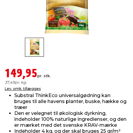
indretning
er & sikkerhed
 fittings
dsbelysning
eklædning
& udendørs spa
r & stilladser
e
behandling
ne, data & TV
& fritid
debeklædning
ing
asser & standere
rier
 sko
antning
ri & syltning
149,95
pr. stk.
37,49
pr. kg.
dyr & ukrudt
Lev. omk. tillægges
Substral ThinkEco universalgødning kan
bruges til alle havens planter, buske, hække og
træer
Den er velegnet til økologisk dyrkning,
indeholder 100% naturlige ingredienser, og den
er mærket med det svenske KRAV-mærke
Indeholder 4 kg, og der skal bruges 25 gr/m²