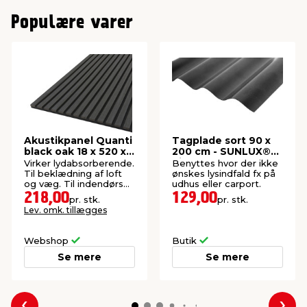
Populære varer
Akustikpanel Quanti
Tagplade sort 90 x
black oak 18 x 520 x
200 cm - SUNLUX®
2440 mm
Sinus
Virker lydabsorberende.
Benyttes hvor der ikke
Til beklædning af loft
ønskes lysindfald fx på
og væg. Til indendørs
udhus eller carport.
brug. FSC®-mærket.
218,00
129,00
pr. stk.
pr. stk.
Lev. omk. tillægges
Webshop
Butik
Se mere
Se mere