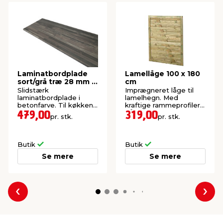
Laminatbordplade
Lamellåge 100 x 180
sort/grå træ 28 mm x
cm
61 x 300 cm
Slidstærk
Imprægneret låge til
laminatbordplade i
lamelhegn. Med
betonfarve. Til køkken,
kraftige rammeprofiler
bad og bryggers.
på 35 x 54 mm.
479,00
319,00
pr. stk.
pr. stk.
Butik
Butik
Se mere
Se mere
Forrige
Næs