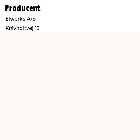
Producent
Elworks A/S
Knivholtvej 13
9900 Frederikshavn
mail@elworks.dk
Find en butik
Kundeservice
nær dig
Åbent alle dage 8 -
Køb i webshop
19
byt i butik