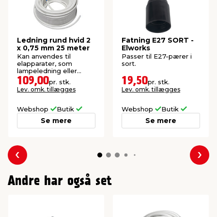
Ledning rund hvid 2
Fatning E27 SORT -
x 0,75 mm 25 meter
Elworks
Kan anvendes til
Passer til E27-pærer i
elapparater, som
sort.
lampeledning eller
forlængerledning.
109,00
19,50
pr. stk.
pr. stk.
Lev. omk. tillægges
Lev. omk. tillægges
Webshop
Butik
Webshop
Butik
Se mere
Se mere
Forrige
Næs
Andre har også set