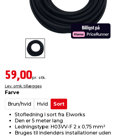
indretning
er & sikkerhed
 fittings
dsbelysning
eklædning
& udendørs spa
r & stilladser
e
behandling
ne, data & TV
& fritid
debeklædning
ing
asser & standere
rier
 sko
antning
ri & syltning
59,00
pr. stk.
Lev. omk. tillægges
dyr & ukrudt
Farve
Brun/hvid
Hvid
Sort
Stofledning i sort fra Elworks
Den er 5 meter lang
Ledningstype: H03VV-F 2 x 0,75 mm²
Bruges til indendørs installationer uden