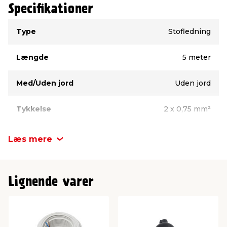
Specifikationer
Type
Værdi
Type
Stofledning
Længde
5 meter
Med/Uden jord
Uden jord
Tykkelse
2 x 0,75 mm²
Farve
Sort
Læs mere
Lignende varer