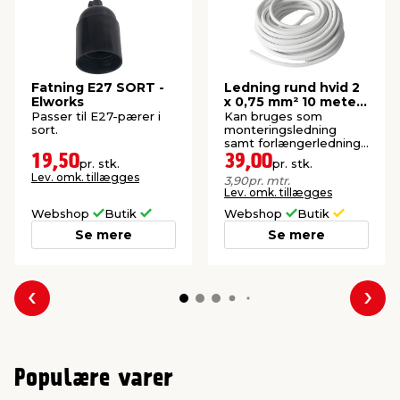
Fatning E27 SORT -
Ledning rund hvid 2
Elworks
x 0,75 mm² 10 meter
- Elworks
Passer til E27-pærer i
Kan bruges som
sort.
monteringsledning
samt forlængerledning
ved montering af
19,50
39,00
pr. stk.
pr. stk.
stikprop og mellemled.
Lev. omk. tillægges
3,90
pr. mtr.
Lev. omk. tillægges
Webshop
Butik
Webshop
Butik
Se mere
Se mere
Forrige
Næs
Populære varer