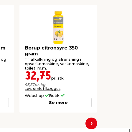
ram
Borup citronsyre 350
Borup de
gram
vand 1 lit
æ og
Til afkalkning og afrensning i
Afsaltet vand
opvaskemaskine, vaskemaskine,
dampstryge
toilet, m.m.
akkumulator
32,75
12,7
pr. stk.
Lev. omk. til
93,57
pr. kg.
Lev. omk. tillægges
Webshop
Butik
Webshop
Se mere
Næste