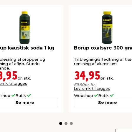
up kaustisk soda 1 kg
Borup oxalsyre 300 g
opløsning af propper og
Til blegning/affedtning af tr
ning af afløb. Stærkt
rensning af aluminium.
ende.
3,95
34,95
pr. stk.
pr. stk.
 omk. tillægges
69,90
pr. ltr.
Lev. omk. tillægges
shop
Butik
Webshop
Butik
Se mere
Se mere