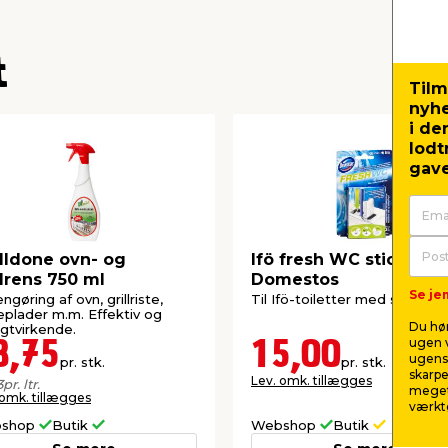
t
Tilm
nyh
i de
lodt
gave
ldone ovn- og
Ifö fresh WC sticks 5 st
llrens 750 ml
Domestos
Se jem
engøring af ovn, grillriste,
Til Ifö-toiletter med skyllesy
plader m.m. Effektiv og
Du hør
igtvirkende.
ugen v
8,75
15,00
ugens 
pr. stk.
pr. stk.
skarpe
Lev. omk. tillægges
3
pr. ltr.
meget
 omk. tillægges
værktø
shop
Butik
Webshop
Butik