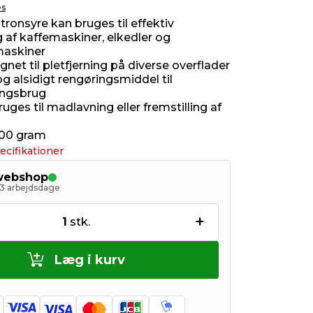
es
itronsyre kan bruges til effektiv
g af kaffemaskiner, elkedler og
askiner
net til pletfjerning på diverse overflader
og alsidigt rengøringsmiddel til
ingsbrug
uges til madlavning eller fremstilling af
500 gram
ecifikationer
 webshop
- 3 arbejdsdage
+
1
stk.
Læg i kurv