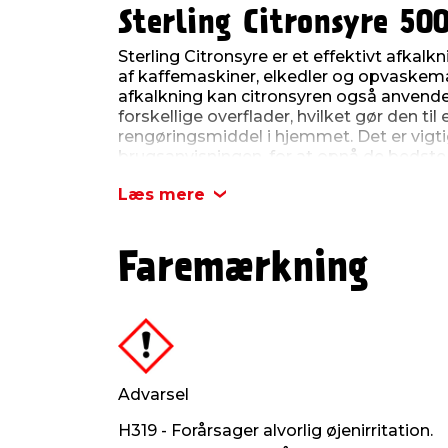
Sterling Citronsyre 50
Sterling Citronsyre er et effektivt afkalk
af kaffemaskiner, elkedler og opvaskem
afkalkning kan citronsyren også anvendes
forskellige overflader, hvilket gør den til 
rengøringsmiddel i hjemmet. Det er vigti
brugsanvisningen, for at opnå de bedste
produktet ikke må anvendes til madlavnin
Læs mere
saft. Indeholder 500 gram.
Emballagen holdes tæt tillukket for ikke 
undgå sammenklumpning af produktet. S
Faremærkning
Advarsel
H319 - Forårsager alvorlig øjenirritation.