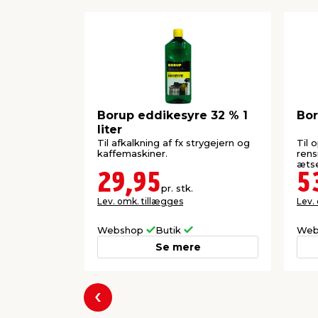
Borup eddikesyre 32 % 1
Bor
liter
Til afkalkning af fx strygejern og
Til 
kaffemaskiner.
rens
æts
29,95
5
pr. stk.
Lev. omk. tillægges
Lev.
Webshop
Butik
Web
Se mere
Forrige