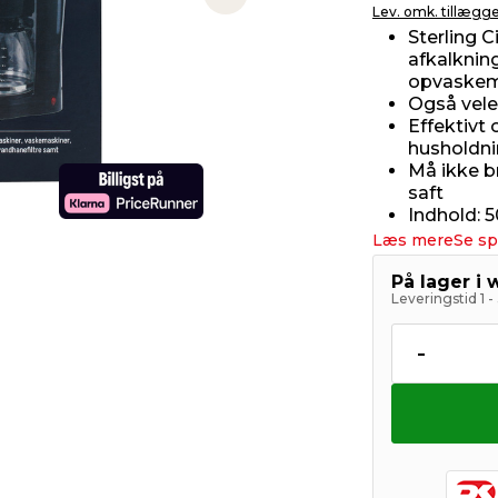
Next slide
Lev. omk. tillægg
Sterling C
afkalknin
opvaskem
Også veleg
Effektivt 
husholdn
Må ikke br
saft
Indhold: 
Læs mere
Se sp
På lager i
Leveringstid 1 
-