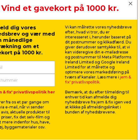
Vind et gavekort på 1000 kr.
eld dig vores
Vi kan målrette vores nyhedsbreve
efter, hvad vi tror, du er
edsbrev og vær med
interesseret i, herunder baseret på
n månedlige
dit postnummer og klikadfærd. Du
rækning om et
giver derudover samtykke til, at vi
kort på 1000 kr.
kan videregive din e-mailadresse
og postnummer til Meta Platforms
Ireland Limited og Google Ireland
Limited for at målrette og
optimere vores markedsføring på
tværs af kanaler. Læs mere i
jem &
k. -
Fugerenserbørste m/soft
Sterling 
fix' privatlivspolitik
.
grip grå - G. Funder
citrus 10 
 & fix' privatlivspolitik her
Bemærk, at du efter tilmelding til
mbol.
Børste til rengøring af fugerne på
Til rengøri
enhver tid kan afmelde dig
badeværelset og i køkkenet.
cisternen. 10
er fra os et par gange om
nyhedsbreve fra jem & fix igen ved
ia e-mail, når vi sender
at klikke på afmeldingslinket i
12,95
16,9
avis, aktuelle produkter til
bunden af nyhedsbrevene.
pr. stk.
 priser, fix det selv-film og
Lev. omk. tillægges
Lev. omk. til
 mere indenfor hus, have,
j, byggematerialer osv.
Webshop
Butik
Webshop