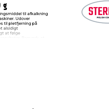
0 g
ningsmiddel til afkalkning
askiner. Udover
 til pletfjerning på
et alsidigt
gt at følge
 resultater. Bemærk, at
g eller fremstilling af
at optage fugt, og for at
kal opbevares tørt.