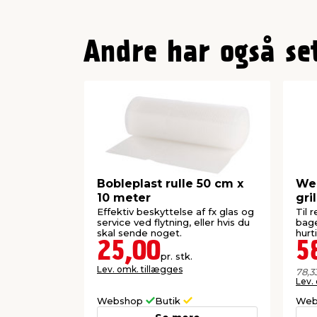
Andre har også se
Bobleplast rulle 50 cm x
Wel
10 meter
gri
Effektiv beskyttelse af fx glas og
Til r
service ved flytning, eller hvis du
bage
skal sende noget.
hurt
25,00
5
pr. stk.
Lev. omk. tillægges
78,3
Lev.
Webshop
Butik
Web