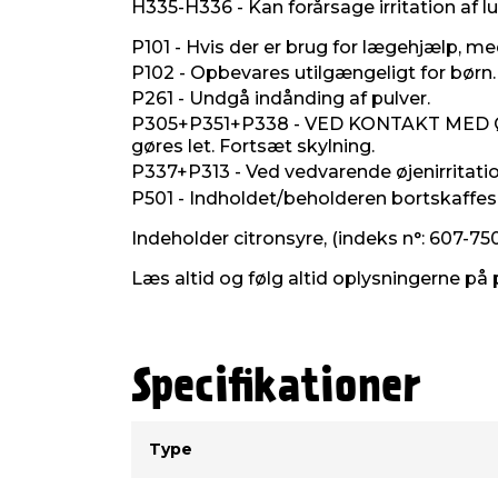
H335-H336 - Kan forårsage irritation af l
P101 - Hvis der er brug for lægehjælp, me
P102 - Opbevares utilgængeligt for børn.
P261 - Undgå indånding af pulver.
P305+P351+P338 - VED KONTAKT MED ØJNENE
gøres let. Fortsæt skylning.
P337+P313 - Ved vedvarende øjenirritati
P501 - Indholdet/beholderen bortskaffes
Indeholder citronsyre, (indeks n°: 607-75
Læs altid og følg altid oplysningerne på 
Specifikationer
Type
Værdi
Type