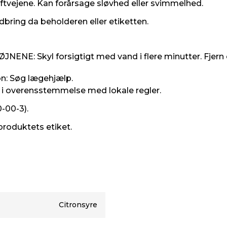
uftvejene. Kan forårsage sløvhed eller svimmelhed.
dbring da beholderen eller etiketten.
: Skyl forsigtigt med vand i flere minutter. Fjern ev
on: Søg lægehjælp.
 i overensstemmelse med lokale regler.
0-00-3).
produktets etiket.
Citronsyre