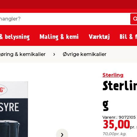
angler?
angler?
& belysning
Maling & kemi
Værktøj
Bil & 
kalier
Øvrige kemikalier
øring & kemikalier
Øvrige kemikalier
Sterling
Sterli
g
Varenr.: 9072105
35,00
pr. 
70,00
pr. kg.