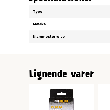
Type
Værdi
Type
Mærke
Klammestørrelse
Lignende varer