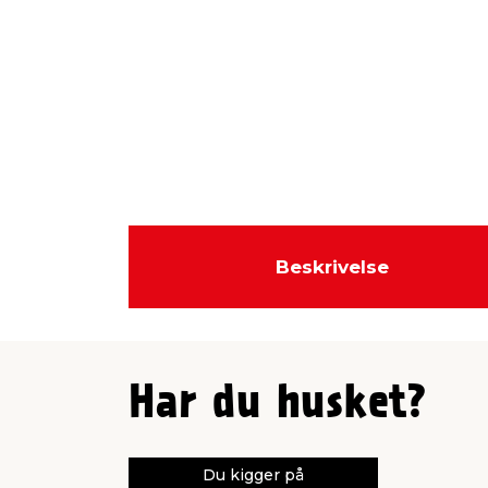
Beskrivelse
Har du husket?
Du kigger på