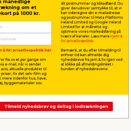
n månedlige
dit postnummer og klikadfærd. Du
rækning om et
giver derudover samtykke til, at vi
kort på 1000 kr.
kan videregive din e-mailadresse
og postnummer til Meta Platforms
Ireland Limited og Google Ireland
Limited for at målrette og
optimere vores markedsføring på
Plast1 plastboks m/låg
Senior fl
tværs af kanaler. Læs mere i
jem &
klar - SystemBox 32
584 x 35
fix' privatlivspolitik
.
este
Til opbevaring i hjemmet. Lavet i
Ekstra kraftig 
 & fix' privatlivspolitik her
Bemærk, at du efter tilmelding til
ekstra kraftig kvalitet. Mål: L47 x
tungere gen
enhver tid kan afmelde dig
B34 x H27 cm.
er fra os et par gange om
nyhedsbreve fra jem & fix igen ved
49,00
12,0
ia e-mail, når vi sender
at klikke på afmeldingslinket i
pr. stk.
avis, aktuelle produkter til
bunden af nyhedsbrevene.
Lev. omk. tillægges
Lev. omk. til
 priser, fix det selv-film og
Webshop
 mere indenfor hus, have,
j, byggematerialer osv.
Sælger hu
Webshop
Butik
Se mere
Tilmeld nyhedsbrev og deltag i lodtrækningen
Næste