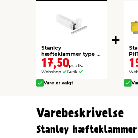
Stanley
St
hæfteklammer type G
PH
8 mm 1000 stk.
17,50
1
pr. stk.
Webshop
Butik
We
Vare er valgt
Va
Varebeskrivelse
Stanley hæfteklammer