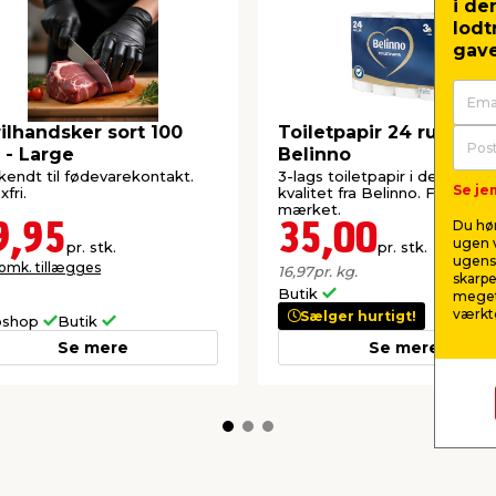
i de
lodt
gave
rilhandsker sort 100
Toiletpapir 24 ruller -
. - Large
Belinno
endt til fødevarekontakt.
3-lags toiletpapir i den blød
Se jem
fri.
kvalitet fra Belinno. FSC®-
mærket.
Du hør
9,95
35,00
ugen v
pr. stk.
pr. stk.
ugens 
 omk. tillægges
16,97
pr. kg.
skarpe
Butik
meget
værktø
Sælger hurtigt!
shop
Butik
Se mere
Se mere