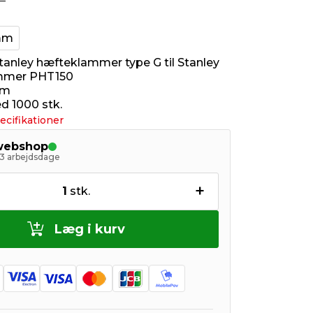
mm
Stanley hæfteklammer type G til Stanley
mmer PHT150
mm
 1000 stk.
ecifikationer
 webshop
- 3 arbejdsdage
+
1
stk.
Læg i kurv