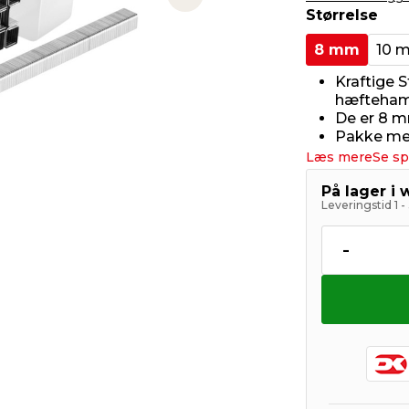
Next slide
Størrelse
8 mm
10 
Kraftige 
hæfteha
De er 8 
Pakke med
Læs mere
Se sp
På lager i
Leveringstid 1 
-