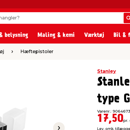
angler?
angler?
& belysning
Maling & kemi
Værktøj
Bil & 
tepistoler
øj
Hæftepistoler
Stanley
Stanl
type 
Varenr.: 906467
17,50
pr. 
Lev. omk. tillægg