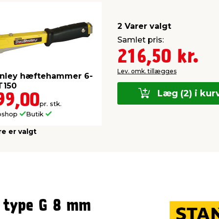
2 Varer valgt
Samlet pris:
216,50 kr.
Lev. omk. tillægges
anley hæftehammer 6-
T150
Læg (2) i kur
99,00
pr. stk.
bshop
Butik
re er valgt
 type G 8 mm