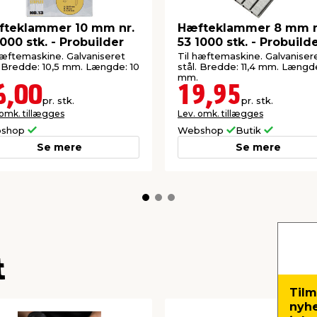
teklammer 10 mm nr.
Hæfteklammer 8 mm n
1000 stk. - Probuilder
53 1000 stk. - Probuild
hæftemaskine. Galvaniseret
Til hæftemaskine. Galvaniser
. Bredde: 10,5 mm. Længde: 10
stål. Bredde: 11,4 mm. Længd
mm.
6,00
19,95
pr. stk.
pr. stk.
 omk. tillægges
Lev. omk. tillægges
shop
Webshop
Butik
Se mere
Se mere
t
Tilm
nyh