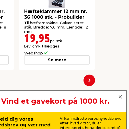
r.
Hæfteklammer 12 mm nr.
Hæftekla
er
36 1000 stk. - Probuilder
53F 2000 
et
Til hæftemaskine. Galvaniseret
Til hæftepist
e: 8
stål. Bredde: 7,6 mm. Længde: 12
Bredde: 11,
mm.
19,95
39,9
pr. stk.
Lev. omk. tillægges
Lev. omk. til
Webshop
Webshop
Se mere
Næste
Vind et gavekort på 1000 kr.
eld dig vores
Vi kan målrette vores nyhedsbreve
efter, hvad vi tror, du er
edsbrev og vær med
interesseret i, herunder baseret på