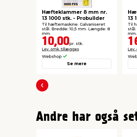
Hæfteklammer 8 mm nr.
Hæf
13 1000 stk. - Probuilder
13 
Til hæftemaskine. Galvaniseret
Til 
stål. Bredde: 10,5 mm. Længde: 8
stål
mm.
mm.
10,00
1
pr. stk.
Lev. omk. tillægges
Lev.
Webshop
Web
Se mere
Forrige
Andre har også se