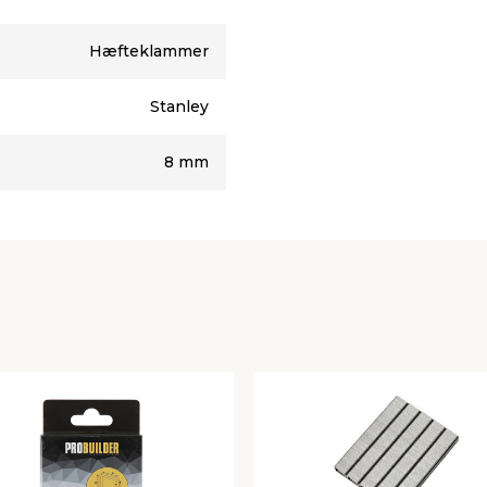
Hæfteklammer
Stanley
8 mm