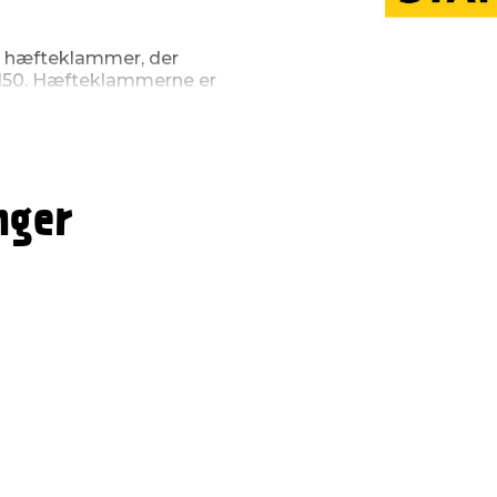
e hæfteklammer, der
150. Hæfteklammerne er
nger