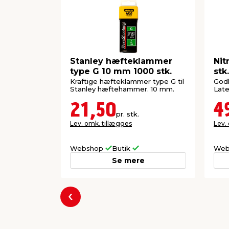
Stanley hæfteklammer
Nit
type G 10 mm 1000 stk.
stk
Kraftige hæfteklammer type G til
Godk
Stanley hæftehammer. 10 mm.
Latex
21,50
4
pr. stk.
Lev. omk. tillægges
Lev.
Webshop
Butik
Web
Se mere
Forrige