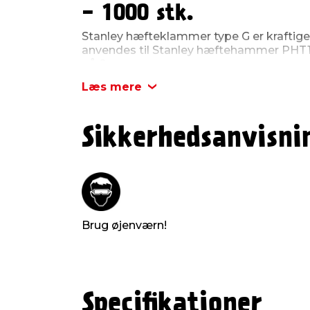
- 1000 stk.
Stanley hæfteklammer type G er kraftig
anvendes til Stanley hæftehammer PHT
på 8 mm.
Læs mere
Du får 1000 stk. i en pakke.
Sikkerhedsanvisni
Brug øjenværn!
Specifikationer