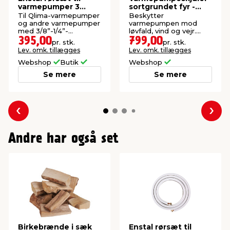
varmepumper 3
sortgrundet fyr -
meter
Superroof
Til Qlima-varmepumper
Beskytter
og andre varmepumper
varmepumpen mod
med 3/8”-1/4”-
løvfald, vind og vejr.
samlinger. Inkl. kraver
Indvendige mål: L96 x
395,00
799,00
pr. stk.
pr. stk.
og muffer.
H71 x B53 cm.
Lev. omk. tillægges
Lev. omk. tillægges
Webshop
Butik
Webshop
Se mere
Se mere
Forrige
Næs
Andre har også set
Birkebrænde i sæk
Enstal rørsæt til