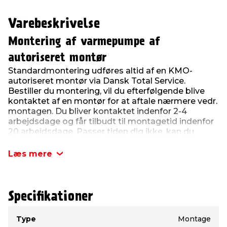
Varebeskrivelse
Montering af varmepumpe af
autoriseret montør
Standardmontering udføres altid af en KMO-
autoriseret montør via Dansk Total Service.
Bestiller du montering, vil du efterfølgende blive
kontaktet af en montør for at aftale nærmere vedr.
montagen. Du bliver kontaktet indenfor 2-4
arbejdsdage og får tilbudt til montagetid indenfor
20 arbejdsdage. Passer tiden dig ikke, kan du
sammen med montagefirmaet finde en ny tid - her
kan det dog være, at det ikke kan ske indenfor 20
Læs mere
arbejdsdage.
Standardmonteringen omfatter:
Som standard monteres udendørsdelen op til
Specifikationer
4 meter fra indendørsdelen.
Type
Et hul på ca. Ø68 mm bores gennem en hulmur
Værdi
Type
Montage
eller en træ væg til rør/slanger.