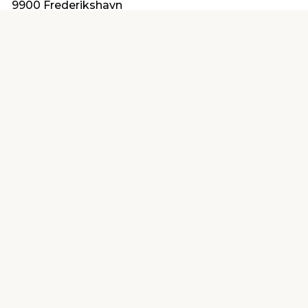
9900 Frederikshavn
info@klimabrands.dk
Find en butik
Kundeservice
nær dig
Åbent alle dage 8 -
Køb i webshop
19
byt i butik
Kundeservice