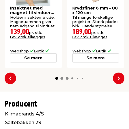
Insektnet med
Krydsfiner 6 mm - 80
magnet til vinduer
x 120 cm
150 x 130 cm
Holder insekterne ude.
Til mange forskellige
Magnetrammen giver
projekter. Stærk plade i
nem adgang til vinduet.
birk. Handy størrelse.
139,00
189,00
pr. stk.
pr. stk.
Lev. omk. tillægges
Lev. omk. tillægges
Webshop
Butik
Webshop
Butik
Se mere
Se mere
Forrige
Næs
Producent
Klimabrands A/S
Saltebakken 29