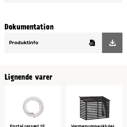
Slanger samt afløb og kobberrør monteres af
autoriseret kølemontør.
Tilslutning til en eksisterende stikkontakt
inden for 1 meter fra indendørsdelen.
Indendørsdelen monteres indvendigt på en
Dokumentation
ydervæg, inkl. beslag.(højde max 2,5 mtr.)
Kondensafløb føres til jorden (op til 4 meter).
Udendørsdelen tilsluttes og stilles på jorden
Produktinfo
(kunden leverer: fliser, lecablokke etc.) NB.
Denne løsning anbefales, da det mindsker
støjniveauet væsentligt.
Gennemgang af anlæggets funktioner.
Se yderligere detaljer i vedhæftede produktinfo.
Lignende varer
Enstal rørsæt til
Varmepumpeskjuler