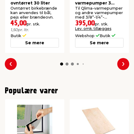
ovntørret 30 liter
varmepumper 3
meter
Ovntørret birkebrænde
Til Qlima-varmepumper
kan anvendes til bål,
og andre varmepumper
pejs eller brændeovn.
med 3/8”-1/4”-
samlinger. Inkl. kraver
45,00
395,00
pr. stk.
pr. stk.
og muffer.
Lev. omk. tillægges
1,50
pr. ltr.
Butik
Webshop
Butik
Se mere
Se mere
Forrige
Næs
Populære varer