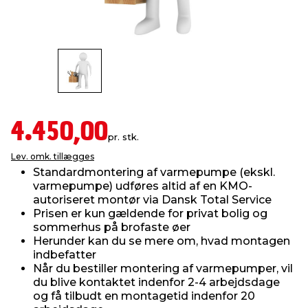
indretning
er & sikkerhed
 fittings
dsbelysning
eklædning
& udendørs spa
r & stilladser
e
behandling
ne, data & TV
& fritid
debeklædning
ing
asser & standere
rier
 sko
4.450,00
pr. stk.
Lev. omk. tillægges
antning
ri & syltning
Standardmontering af varmepumpe (ekskl.
varmepumpe) udføres altid af en KMO-
autoriseret montør via Dansk Total Service
dyr & ukrudt
Prisen er kun gældende for privat bolig og
sommerhus på brofaste øer
Herunder kan du se mere om, hvad montagen
indbefatter
Når du bestiller montering af varmepumper, vil
du blive kontaktet indenfor 2-4 arbejdsdage
og få tilbudt en montagetid indenfor 20