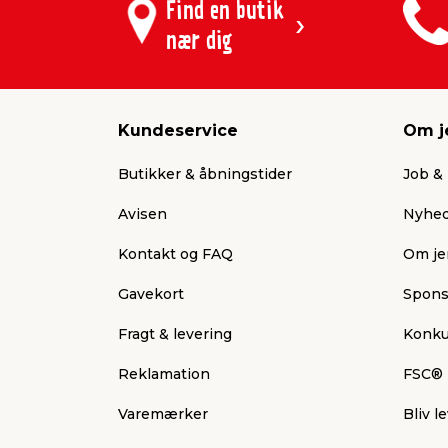
Find en butik
nær dig
Kundeservice
Om j
Butikker & åbningstider
Job & 
Avisen
Nyhed
Kontakt og FAQ
Om je
Gavekort
Spons
Fragt & levering
Konku
Reklamation
FSC®
Varemærker
Bliv 