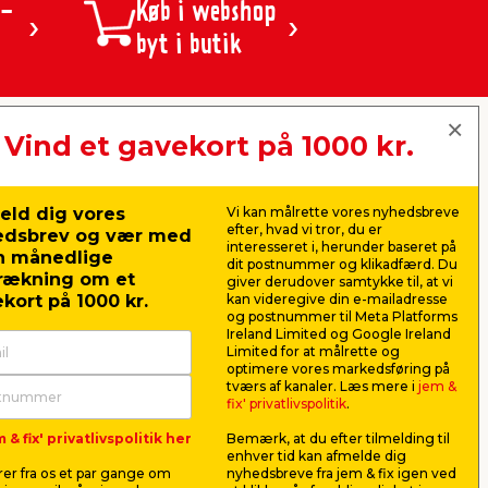
 -
Køb i webshop
byt i butik
Vind et gavekort på 1000 kr.
jem & fix A/S, Skomagervej 12
DK-7100 Vejle
CVR: 10360641
eld dig vores
Vi kan målrette vores nyhedsbreve
Tlf. kundeservice: 79425942
efter, hvad vi tror, du er
edsbrev og vær med
Tlf. administration: 76413500
interesseret i, herunder baseret på
n månedlige
Email:
kundeservice@jemfix.com
dit postnummer og klikadfærd. Du
rækning om et
giver derudover samtykke til, at vi
kort på 1000 kr.
kan videregive din e-mailadresse
og postnummer til Meta Platforms
Se vores e-mærket certifikat her
Ireland Limited og Google Ireland
Limited for at målrette og
optimere vores markedsføring på
tværs af kanaler. Læs mere i
jem &
fix' privatlivspolitik
.
 & fix' privatlivspolitik her
Bemærk, at du efter tilmelding til
enhver tid kan afmelde dig
er fra os et par gange om
nyhedsbreve fra jem & fix igen ved