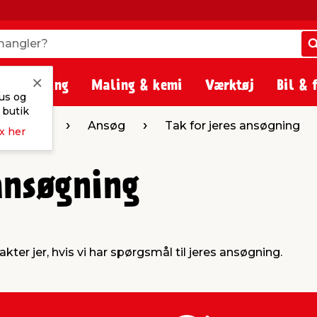
angler?
angler?
& belysning
Maling & kemi
Værktøj
Bil & 
us og
 butik
 vi støtter
Ansøg
Tak for jeres ansøgning
x her
ansøgning
ter jer, hvis vi har spørgsmål til jeres ansøgning.