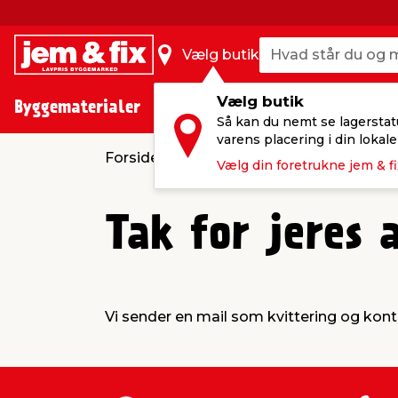
Hvad står du og m
Hvad står du og m
Vælg butik
Vælg butik
Byggematerialer
Haven
Huset
VVS
El 
Så kan du nemt se lagerstat
varens placering i din lokale
Forside
Sponsorater
I fixer,
Vælg din foretrukne jem & fi
Tak for jeres 
Vi sender en mail som kvittering og kontak