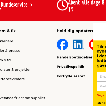
Åbent alle dage 8
Kundeservice
19
em & fix
Hold dig opdateret
karriere
Tilm
er & presse
nyh
i de
Handelsbetingelser
m & fix
lodt
gave
Privatlivspolitik
orater & projekter
Fortrydelsesret
rrencevindere
Se jem
leverandør/Become supplier
Du hør