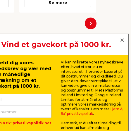
Se mere
Næste
Vind et gavekort på 1000 kr.
eld dig vores
Vi kan målrette vores nyhedsbreve
efter, hvad vi tror, du er
edsbrev og vær med
interesseret i, herunder baseret på
n månedlige
dit postnummer og klikadfærd. Du
rækning om et
giver derudover samtykke til, at vi
kort på 1000 kr.
kan videregive din e-mailadresse
og postnummer til Meta Platforms
Ireland Limited og Google Ireland
Limited for at målrette og
optimere vores markedsføring på
Plast1 plastboks m/låg
Senior fl
tværs af kanaler. Læs mere i
jem &
klar - BoxOne 80
556 x 37
fix' privatlivspolitik
.
duer
Til opbevaring i hjemmet.
Let konstrukt
 & fix' privatlivspolitik her
Bemærk, at du efter tilmelding til
Fremstillet af klar plast. Mål: L57,5
genstande, f
enhver tid kan afmelde dig
x B39,5 x H43 cm.
eller elektro