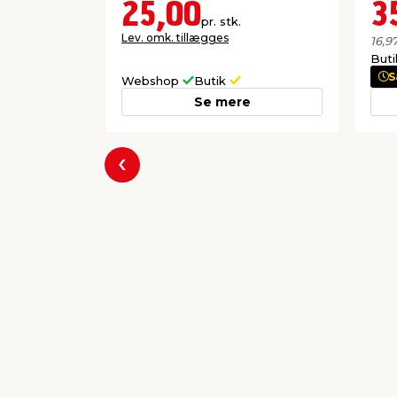
25,00
3
pr. stk.
Lev. omk. tillægges
16,9
But
S
Webshop
Butik
Se mere
Forrige
Populære varer