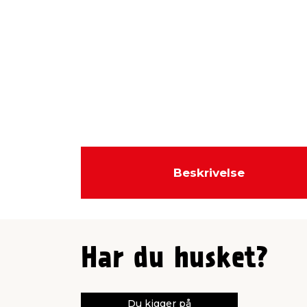
Beskrivelse
Har du husket?
Du kigger på