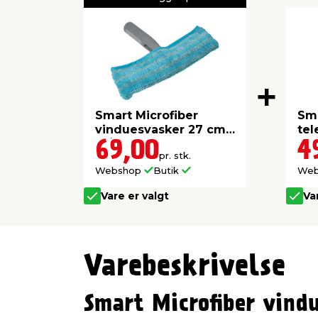
Smart Microfiber
Sma
vinduesvasker 27 cm
tel
m/click-system
69,00
4
pr. stk.
Webshop
Butik
We
Vare er valgt
Va
Varebeskrivelse
Smart Microfiber vind