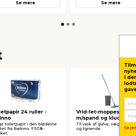
Se mere
Se mere
t
Tilm
nyh
i de
lodt
gave
letpapir 24 ruller -
Vrid-let-moppesæt
inno
m/spand og klude - G.
Funder
gs toiletpapir i den blødeste
Til vask af gulve, vægge, vin
Se jem
itet fra Belinno. FSC®-
og lignende.
ket.