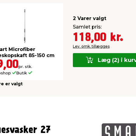
2 Varer valgt
Samlet pris:
118,00 kr.
Lev. omk. tillægges
rt Microfiber
eskopskaft 85-150 cm
Læg (2) i kur
9,00
pr. stk.
bshop
Butik
re er valgt
uesvasker 27