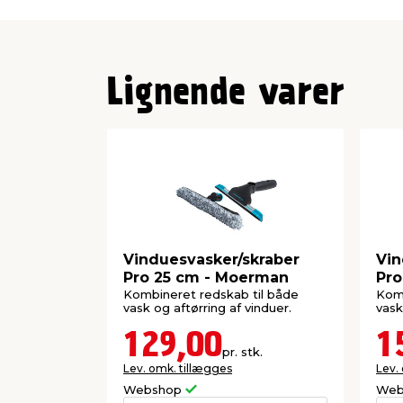
klikker blot vinduesvaskeren af og sætte
serien på, som fx en skraber, moppehoved
kræver ikke værktøj og tager kun kort tid
Lignende varer
Med denne vinduesvasker får du et fleksi
redskab, som er en del af et samlet ren
kan nøjes med ét skaft og skifte redskab
Vinduesvasker/skraber
Vin
Pro 25 cm - Moerman
Pro
Kombineret redskab til både
Komb
vask og aftørring af vinduer.
vask
129,00
1
pr. stk.
Lev. omk. tillægges
Lev.
Webshop
Web