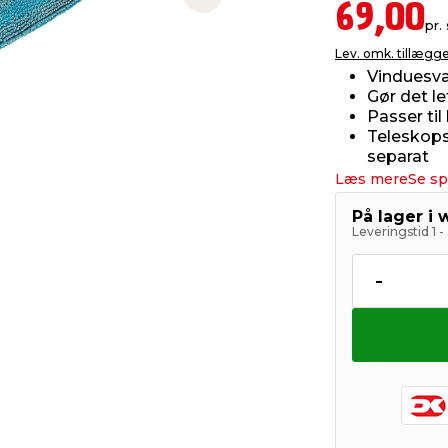
Next slide
69,00
pr. 
Lev. omk. tillægg
Vinduesva
Gør det le
Passer ti
Teleskops
separat
Læs mere
Se sp
På lager i
Leveringstid 1 
-