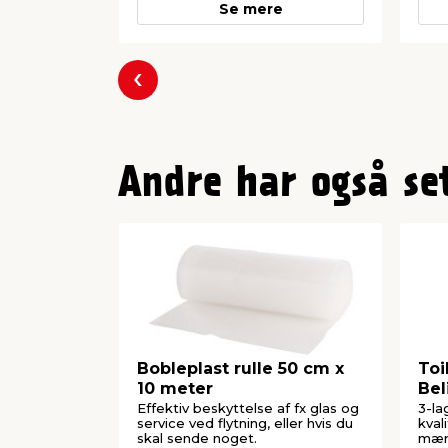
Se mere
Forrige
Andre har også se
Bobleplast rulle 50 cm x
Toi
10 meter
Bel
Effektiv beskyttelse af fx glas og
3-la
service ved flytning, eller hvis du
kval
skal sende noget.
mær