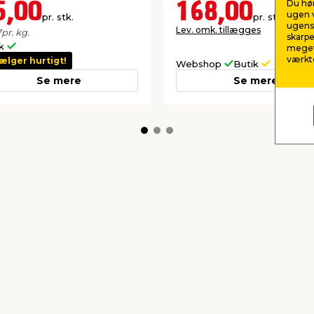
Du hør
5,00
168,00
ugen v
pr. stk.
pr. stk.
ugens 
Lev. omk. tillægges
7
pr. kg.
skarpe
ik
meget
værktø
ælger hurtigt!
Webshop
Butik
Se mere
Se mere