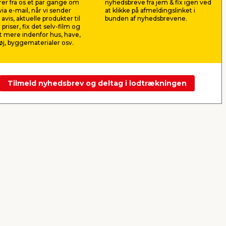
er fra os et par gange om
nyhedsbreve fra jem & fix igen ved
69,00
10,5
ia e-mail, når vi sender
at klikke på afmeldingslinket i
pr. stk.
avis, aktuelle produkter til
bunden af nyhedsbrevene.
Lev. omk. tillægges
Lev. omk. til
 priser, fix det selv-film og
 mere indenfor hus, have,
j, byggematerialer osv.
Webshop
Butik
Webshop
Se mere
Tilmeld nyhedsbrev og deltag i lodtrækningen
Næste