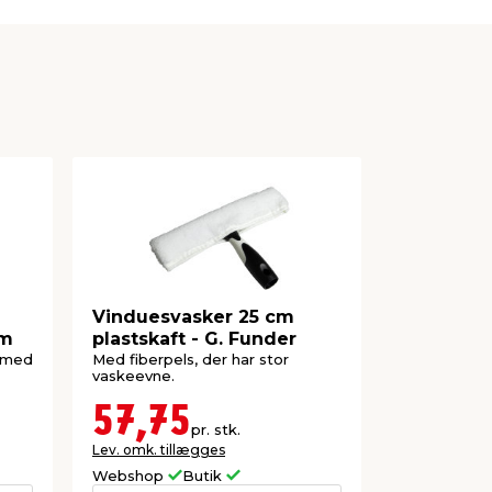
Vinduesvasker 25 cm
Smart Mic
cm
plastskaft - G. Funder
teleskops
r med
Med fiberpels, der har stor
Den kan brug
vaskeevne.
i Smart clic
57,75
69,0
pr. stk.
Lev. omk. tillægges
Lev. omk. til
Webshop
Butik
Webshop