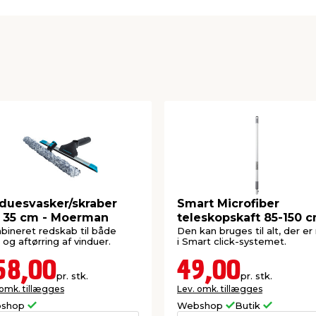
r et andet redskab fra
 eller afstøver. Det
.
belt og brugervenligt
gøringssystem, hvor du
er efter behov.
duesvasker/skraber
Smart Microfiber
 35 cm - Moerman
teleskopskaft 85-150 
ineret redskab til både
Den kan bruges til alt, der e
 og aftørring af vinduer.
i Smart click-systemet.
58,00
49,00
pr. stk.
pr. stk.
 omk. tillægges
Lev. omk. tillægges
shop
Webshop
Butik