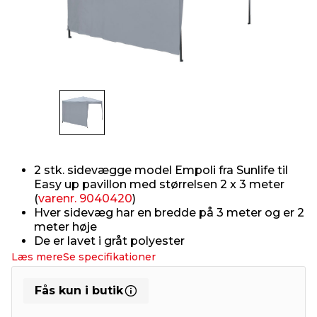
indretning
er & sikkerhed
 fittings
dsbelysning
eklædning
& udendørs spa
r & stilladser
e
behandling
ne, data & TV
& fritid
debeklædning
ing
asser & standere
rier
 sko
antning
ri & syltning
2 stk. sidevægge model Empoli fra Sunlife til
Easy up pavillon med størrelsen 2 x 3 meter
(
varenr. 9040420
)
dyr & ukrudt
Hver sidevæg har en bredde på 3 meter og er 2
meter høje
De er lavet i gråt polyester
Læs mere
Se specifikationer
Fås kun i butik