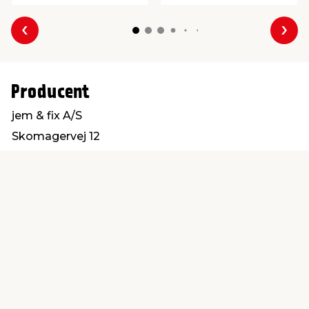
Forrige
Næs
Producent
jem & fix A/S
Skomagervej 12
7100 Vejle
kundeservice@jemfix.com
Find en butik
Kundeservice
nær dig