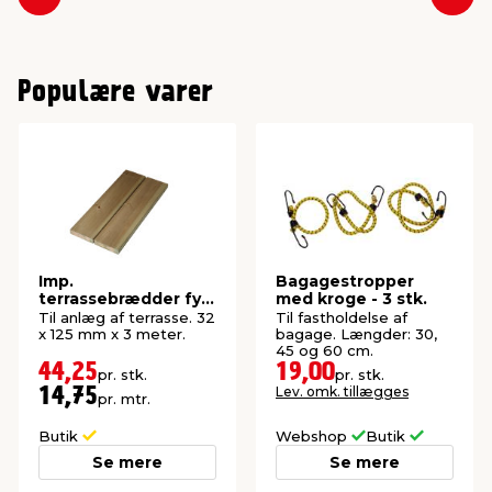
Forrige
Næs
Populære varer
Imp.
Bagagestropper
terrassebrædder fyr
med kroge - 3 stk.
32 x 125 mm x 3
Til anlæg af terrasse. 32
Til fastholdelse af
meter
x 125 mm x 3 meter.
bagage. Længder: 30,
45 og 60 cm.
44,25
19,00
pr. stk.
pr. stk.
Lev. omk. tillægges
14,75
pr. mtr.
Butik
Webshop
Butik
Se mere
Se mere