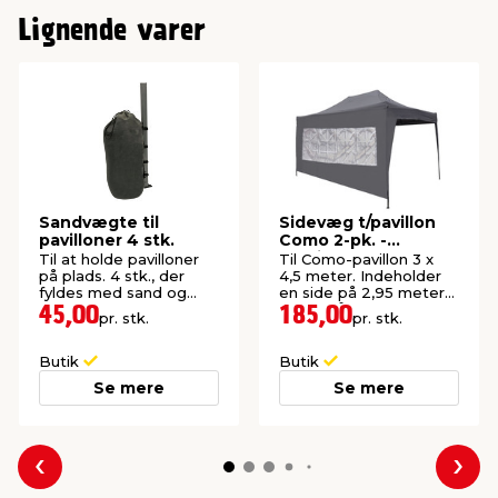
Lignende varer
Sandvægte til
Sidevæg t/pavillon
pavilloner 4 stk.
Como 2-pk. -
Sunlife®
Til at holde pavilloner
Til Como-pavillon 3 x
på plads. 4 stk., der
4,5 meter. Indeholder
fyldes med sand og
en side på 2,95 meter
vejer op til 20 kg.
og en på 4,45 meter.
45,00
185,00
pr. stk.
pr. stk.
Butik
Butik
Se mere
Se mere
Forrige
Næs