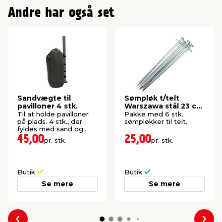
Andre har også set
Sandvægte til
Sømpløk t/telt
pavilloner 4 stk.
Warszawa stål 23 cm
6-pk. - Sunlife®
Til at holde pavilloner
Pakke med 6 stk.
på plads. 4 stk., der
sømpløkker til telt.
fyldes med sand og
vejer op til 20 kg.
45,00
25,00
pr. stk.
pr. stk.
Butik
Butik
Se mere
Se mere