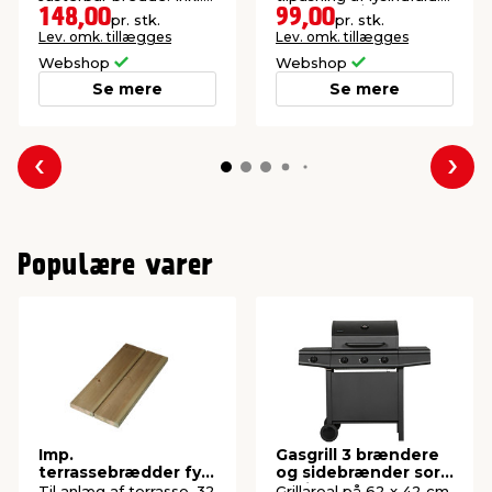
beslag og skruer.
Inkl. beslag/skruer.
148,00
99,00
pr. stk.
pr. stk.
Lev. omk. tillægges
Lev. omk. tillægges
Webshop
Webshop
Se mere
Se mere
Forrige
Næs
Populære varer
Imp.
Gasgrill 3 brændere
terrassebrædder fyr
og sidebrænder sort
32 x 125 mm x 3
- Grillexpert®
Til anlæg af terrasse. 32
Grillareal på 62 x 42 cm.