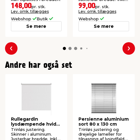
beslag og skruer.
148,00
99,00
pr. stk.
pr. stk.
Lev. omk. tillægges
Lev. omk. tillægges
Webshop
Butik
Webshop
Se mere
Se mere
Forrige
Næs
Andre har også set
Rullegardin
Persienne aluminium
lysdæmpende hvid
sort 80 x 130 cm
100 x 210 cm
Trinløs justering.
Trinløs justering og
Skinner i aluminium.
drejelige lameller for
Justerbar bredde. Inkl.
tilpasning af lysindfald.