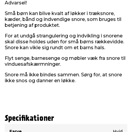
Gardinet er nemt at montere med de medfølgende
Advarsel!
beslag, skruer og en udførlig monteringsvejledning,
så du hurtigt kan tage det i brug.
Små børn kan blive kvalt af løkker i træksnore,
kæder, bånd og indvendige snore, som bruges til
Produktdetaljer:
betjening af produktet.
Farve: Hvid
Materiale: 100 % polyester og aluminium
For at undgå strangulering og indvikling i snorene
Funktion: Mørklægning
skal disse holdes uden for små børns rækkevidde.
Justering: Trinløs
Snore kan vikle sig rundt om et barns hals.
Justerbar størrelse: Ja, kan afkortes i bredden
Flyt senge, barnesenge og møbler væk fra snore til
Mål: B140 x L170 cm
vinduesafskærmninger.
Inkl. monteringsvejledning, skruer og beslag
Snore må ikke bindes sammen. Sørg for, at snore
ikke snos og danner en løkke.
Specifikationer
Type
Værdi
Farve
Hvid