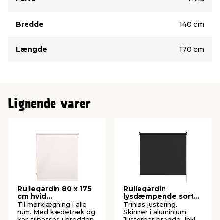
Bredde
140 cm
Længde
170 cm
Lignende varer
Rullegardin 80 x 175
Rullegardin
cm hvid
lysdæmpende sort
mørklægning
60 x 170 cm
Til mørklægning i alle
Trinløs justering.
rum. Med kædetræk og
Skinner i aluminium.
kan tilpasses i bredden.
Justerbar bredde. Inkl.