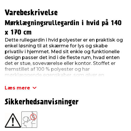
Varebeskrivelse
Mørklægningsrullegardin i hvid på 140
x 170 cm
Dette rullegardin i hvid polyester er en praktisk og
enkel løsning til at skærme for lys og skabe
privatliv i hjemmet. Med sit enkle og funktionelle
design passer det ind i de fleste rum, hvad enten
det er stue, soveværelse eller kontor. Stoffet er
fremstillet af 100 % polyester og har
mørklæggende egenskaber, som giver en
behagelig regulering af dagslyset. Gardinet er
trinløst justerbart, så du let kan finde den ønskede
Læs mere
højde.
Sikkerhedsanvisninger
Rullegardinet kan afkortes i bredden, hvilket gør
det nemt at tilpasse gardinet til forskellige mål.
Skinnerne er lavet i aluminium, hvilket giver et let
og holdbart design.