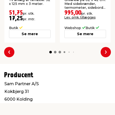
meter
x 125 mm x 3 meter.
Med sidebrænder,
termometer, sideborde
og rotisseribeslag.
51,75
995,00
pr. stk.
pr. stk.
Lev. omk. tillægges
17,25
pr. mtr.
Butik
Webshop
Butik
Se mere
Se mere
Forrige
Næs
Producent
Sam Partner A/S
Kokbjerg 31
6000 Kolding
info@sampartner.dk