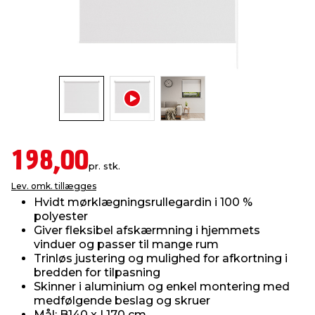
indretning
er & sikkerhed
 fittings
dsbelysning
eklædning
& udendørs spa
r & stilladser
e
behandling
ne, data & TV
& fritid
debeklædning
ing
asser & standere
rier
 sko
198,00
antning
ri & syltning
pr. stk.
Lev. omk. tillægges
Hvidt mørklægningsrullegardin i 100 %
dyr & ukrudt
polyester
Giver fleksibel afskærmning i hjemmets
vinduer og passer til mange rum
Trinløs justering og mulighed for afkortning i
bredden for tilpasning
Skinner i aluminium og enkel montering med
medfølgende beslag og skruer
Mål: B140 x L170 cm