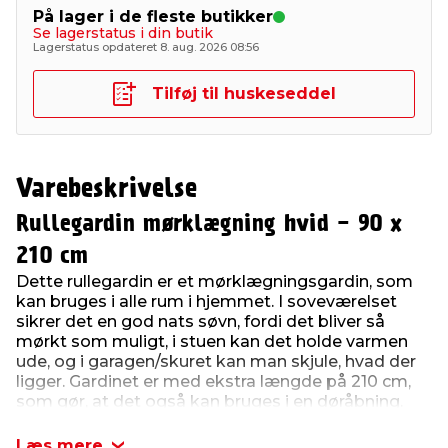
På lager i de fleste butikker
Se lagerstatus i din butik
Lagerstatus opdateret 8. aug. 2026 08:56
Tilføj til huskeseddel
Varebeskrivelse
Rullegardin mørklægning hvid - 90 x
210 cm
Dette rullegardin er et mørklægningsgardin, som
kan bruges i alle rum i hjemmet. I soveværelset
sikrer det en god nats søvn, fordi det bliver så
mørkt som muligt, i stuen kan det holde varmen
ude, og i garagen/skuret kan man skjule, hvad der
ligger. Gardinet er med ekstra længde på 210 cm,
som gør, at det også kan bruges i en døråbning.
Rullegardinet er til indvendig brug.
Læs mere