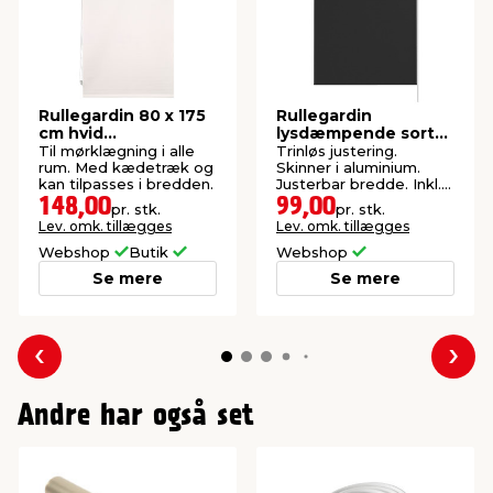
Rullegardin 80 x 175
Rullegardin
cm hvid
lysdæmpende sort
mørklægning
60 x 170 cm
Til mørklægning i alle
Trinløs justering.
rum. Med kædetræk og
Skinner i aluminium.
kan tilpasses i bredden.
Justerbar bredde. Inkl.
beslag og skruer.
148,00
99,00
pr. stk.
pr. stk.
Lev. omk. tillægges
Lev. omk. tillægges
Webshop
Butik
Webshop
Se mere
Se mere
Forrige
Næs
Andre har også set