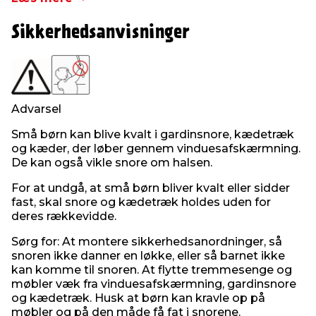
Rullegardinet er med kædetræk, og det kan
tilpasses i bredden. Tilpasning kræver blot
Sikkerhedsanvisninger
målebånd, saks, vaterpas og nedstryger.
Dette rullegardin er hvidt, og det måler:
Bredde: 90 cm
Længde: 210 cm
Advarsel
Små børn kan blive kvalt i gardinsnore, kædetræk
og kæder, der løber gennem vinduesafskærmning.
De kan også vikle snore om halsen.
For at undgå, at små børn bliver kvalt eller sidder
fast, skal snore og kædetræk holdes uden for
deres rækkevidde.
Sørg for: At montere sikkerhedsanordninger, så
snoren ikke danner en løkke, eller så barnet ikke
kan komme til snoren. At flytte tremmesenge og
møbler væk fra vinduesafskærmning, gardinsnore
og kædetræk. Husk at børn kan kravle op på
møbler og på den måde få fat i snorene.