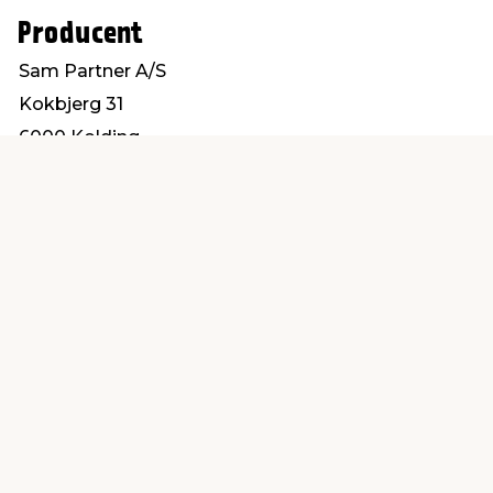
Producent
Sam Partner A/S
Kokbjerg 31
6000 Kolding
info@sampartner.dk
Find en butik
Kundeservice
nær dig
Åbent alle dage 8 -
Køb i webshop