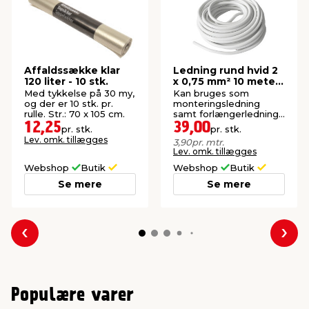
Affaldssække klar
Ledning rund hvid 2
120 liter - 10 stk.
x 0,75 mm² 10 meter
- Elworks
Med tykkelse på 30 my,
Kan bruges som
og der er 10 stk. pr.
monteringsledning
rulle. Str.: 70 x 105 cm.
samt forlængerledning
ved montering af
12,25
39,00
pr. stk.
pr. stk.
stikprop og mellemled.
Lev. omk. tillægges
3,90
pr. mtr.
Lev. omk. tillægges
Webshop
Butik
Webshop
Butik
Se mere
Se mere
Forrige
Næs
Populære varer