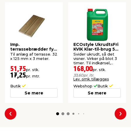
Imp.
ECOstyle UkrudtsFri
terrassebrædder fyr
KVIK Klar-til-brug 5
32 x 125 mm x 3
liter
Til anlæg af terrasse. 32
Svider ukrudt, så det
meter
x 125 mm x 3 meter.
visner. Virker på blot 3
timer. Til indkørsel,
fliser og havegang.
51,75
168,00
pr. stk.
pr. stk.
17,25
33,60
pr. ltr.
pr. mtr.
Lev. omk. tillægges
Butik
Webshop
Butik
Se mere
Se mere
Forrige
Næs