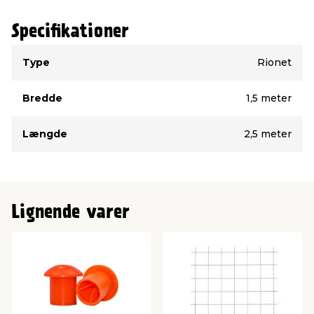
Armeringsnettet er ikke DS kontrolleret.
Specifikationer
Type
Værdi
Type
Rionet
Bredde
1,5 meter
Længde
2,5 meter
Lignende varer