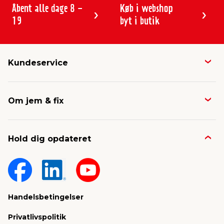
Åbent alle dage 8 -
Køb i webshop
19
byt i butik
Kundeservice
Butikker & åbningstider
Om jem & fix
Avisen
Job & karriere
Kontakt og FAQ
Hold dig opdateret
Nyheder & presse
Gavekort
Om jem & fix
Fragt & levering
Sponsorater & projekter
Reklamation
Handelsbetingelser
Konkurrencevindere
Varemærker
Privatlivspolitik