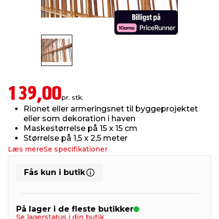
indretning
er & sikkerhed
 fittings
dsbelysning
eklædning
& udendørs spa
r & stilladser
e
behandling
ne, data & TV
& fritid
debeklædning
ing
asser & standere
rier
 sko
139,00
pr. stk.
Rionet eller armeringsnet til byggeprojektet
antning
ri & syltning
eller som dekoration i haven
Maskestørrelse på 15 x 15 cm
Størrelse på 1,5 x 2,5 meter
dyr & ukrudt
Læs mere
Se specifikationer
Fås kun i butik
På lager i de fleste butikker
Se lagerstatus i din butik