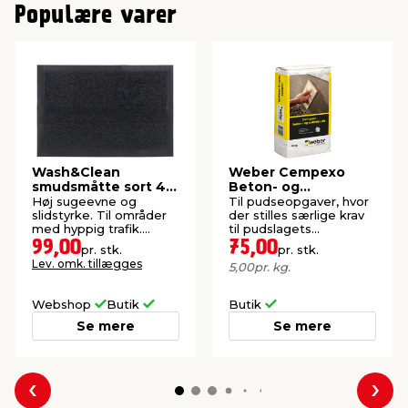
Populære varer
Wash&Clean
Weber Cempexo
smudsmåtte sort 40
Beton- og
x 60 cm
sokkelpuds 15 kg
Høj sugeevne og
Til pudseopgaver, hvor
slidstyrke. Til områder
der stilles særlige krav
med hyppig trafik.
til pudslagets
Bagside af PVC.
robusthed.
99,00
75,00
pr. stk.
pr. stk.
Lev. omk. tillægges
5,00
pr. kg.
Webshop
Butik
Butik
Se mere
Se mere
Forrige
Næs