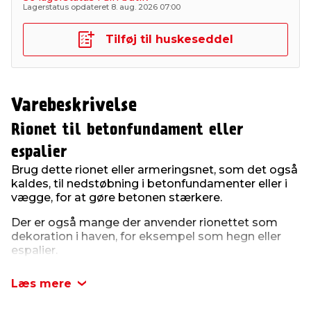
Lagerstatus opdateret 8. aug. 2026 07:00
Tilføj til huskeseddel
Varebeskrivelse
Rionet til betonfundament eller
espalier
Brug dette rionet eller armeringsnet, som det også
kaldes, til nedstøbning i betonfundamenter eller i
vægge, for at gøre betonen stærkere.
Der er også mange der anvender rionettet som
dekoration i haven, for eksempel som hegn eller
espalier.
Maskestørrelsen på armeringsnettet er på 15 x 15
Læs mere
cm, tykkelse på jernet er 5 mm og størrelsen på
nettet er 1,5 x 2,5 meter.