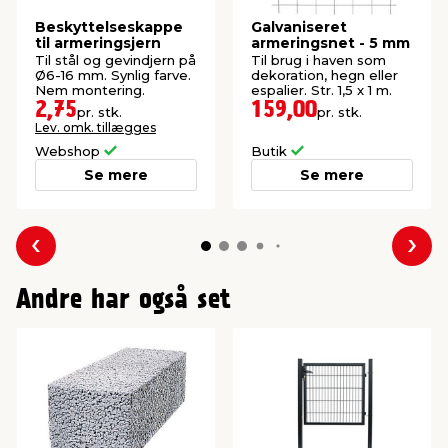
Beskyttelseskappe
Galvaniseret
til armeringsjern
armeringsnet - 5 mm
Til stål og gevindjern på
Til brug i haven som
Ø6-16 mm. Synlig farve.
dekoration, hegn eller
Nem montering.
espalier. Str. 1,5 x 1 m.
2,75
159,00
pr. stk.
pr. stk.
Lev. omk. tillægges
Webshop
Butik
Se mere
Se mere
Forrige
Næs
Andre har også set