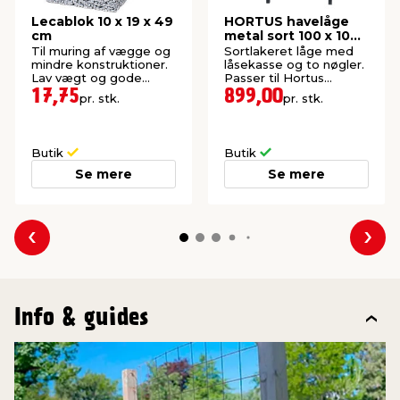
Lecablok 10 x 19 x 49
HORTUS havelåge
cm
metal sort 100 x 100
cm
Til muring af vægge og
Sortlakeret låge med
mindre konstruktioner.
låsekasse og to nøgler.
Lav vægt og gode
Passer til Hortus
isolerende egenskaber.
panelhegn.
17,75
899,00
pr. stk.
pr. stk.
Butik
Butik
Se mere
Se mere
Forrige
Næs
Info & guides