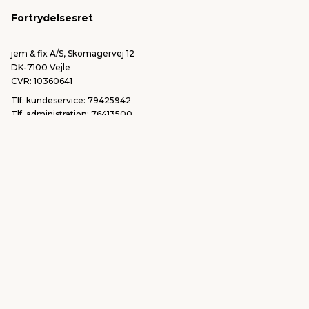
FSC®
Falske mails & svindel
Fortrydelsesret
Bliv leverandør/Become supplier
Fortryd ordre
jem & fix A/S, Skomagervej 12
DK-7100 Vejle
CVR: 10360641
Tlf. kundeservice: 79425942
Tlf. administration: 76413500
Email:
kundeservice@jemfix.com
Se vores e-mærket certifikat her
jemogfix.dk
jemfix.se
jemogfix.no
Cookie-indstillinger