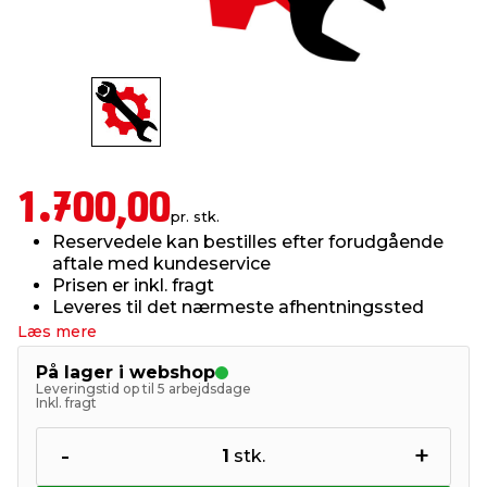
indretning
er & sikkerhed
 fittings
dsbelysning
eklædning
& udendørs spa
r & stilladser
e
behandling
ne, data & TV
& fritid
debeklædning
ing
asser & standere
rier
 sko
1.700,00
pr. stk.
Reservedele kan bestilles efter forudgående
antning
ri & syltning
aftale med kundeservice
Prisen er inkl. fragt
Leveres til det nærmeste afhentningssted
dyr & ukrudt
Læs mere
På lager i webshop
Leveringstid op til 5 arbejdsdage
Inkl. fragt
-
+
1
stk.