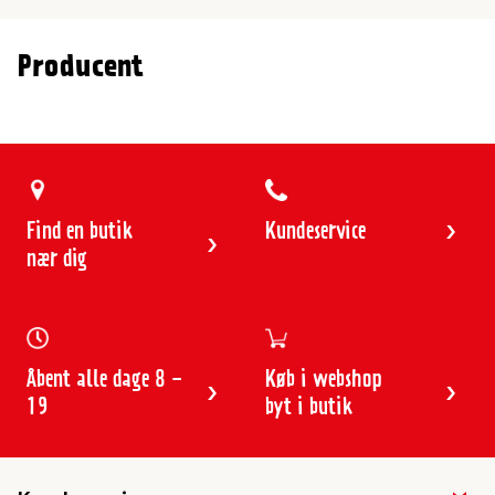
Producent
Find en butik
Kundeservice
nær dig
Åbent alle dage 8 -
Køb i webshop
19
byt i butik