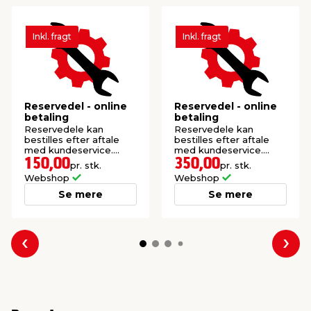
Inkl. fragt
Inkl. fragt
Reservedel - online
Reservedel - online
betaling
betaling
Reservedele kan
Reservedele kan
bestilles efter aftale
bestilles efter aftale
med kundeservice.
med kundeservice.
Prisen er inkl. fragt.
Prisen er inkl. fragt.
150,00
350,00
pr. stk.
pr. stk.
Webshop
Webshop
Se mere
Se mere
Forrige
Næs