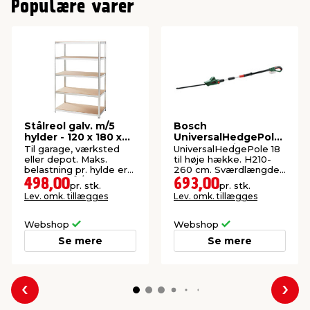
Populære varer
Stålreol galv. m/5
Bosch
hylder - 120 x 180 x
UniversalHedgePole
60 cm
18 hækkeklipper
Til garage, værksted
UniversalHedgePole 18
m/teleskop
eller depot. Maks.
til høje hække. H210-
belastning pr. hylde er
260 cm. Sværdlængde:
200 kg. Stål/MDF.
43 cm.
498,00
693,00
pr. stk.
pr. stk.
Lev. omk. tillægges
Lev. omk. tillægges
Webshop
Webshop
Se mere
Se mere
Forrige
Næs