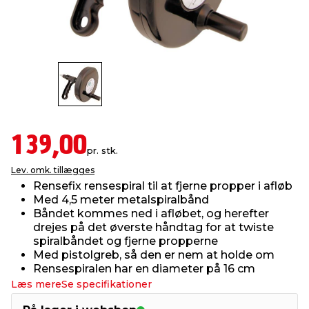
indretning
er & sikkerhed
 fittings
dsbelysning
eklædning
& udendørs spa
r & stilladser
e
behandling
ne, data & TV
& fritid
debeklædning
ing
asser & standere
rier
 sko
139,00
pr. stk.
antning
ri & syltning
Lev. omk. tillægges
Rensefix rensespiral til at fjerne propper i afløb
Med 4,5 meter metalspiralbånd
dyr & ukrudt
Båndet kommes ned i afløbet, og herefter
drejes på det øverste håndtag for at twiste
spiralbåndet og fjerne propperne
Med pistolgreb, så den er nem at holde om
Rensespiralen har en diameter på 16 cm
Læs mere
Se specifikationer