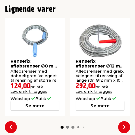
Lignende varer
Rensefix
Rensefix
afløbsrenser Ø8 mm
afløbsrenser Ø12 mm
x 5 meter
x 10 meter
Afløbsrenser med
Afløbsrenser med greb.
dobbeltgreb. Velegnet
Velegnet til rensning af
til rensning af større rør.
lange rør. Ø12 mm x 10
Ø8 mm x 5 meter.
meter.
124,00
292,00
pr. stk.
pr. stk.
Lev. omk. tillægges
Lev. omk. tillægges
Webshop
Butik
Webshop
Butik
Se mere
Se mere
Forrige
Næs