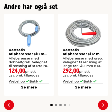
Andre har også set
Rensefix
Rensefix
afløbsrenser Ø8 mm
afløbsrenser Ø12 mm
x 5 meter
x 10 meter
Afløbsrenser med
Afløbsrenser med greb.
dobbeltgreb. Velegnet
Velegnet til rensning af
til rensning af større rør.
lange rør. Ø12 mm x 10
Ø8 mm x 5 meter.
meter.
124,00
292,00
pr. stk.
pr. stk.
Lev. omk. tillægges
Lev. omk. tillægges
Webshop
Butik
Webshop
Butik
Se mere
Se mere
Forrige
Næs