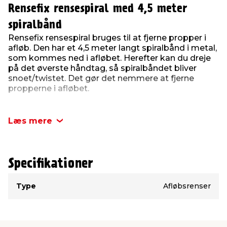
Rensefix rensespiral med 4,5 meter
spiralbånd
Rensefix rensespiral bruges til at fjerne propper i
afløb. Den har et 4,5 meter langt spiralbånd i metal,
som kommes ned i afløbet. Herefter kan du dreje
på det øverste håndtag, så spiralbåndet bliver
snoet/twistet. Det gør det nemmere at fjerne
propperne i afløbet.
Rensefix rensespiral har et pistolgreb, som gør den
nem at holde om, mens du drejer på hjulet for at
Læs mere
twiste spiralbåndet. Spiralbåndet kaldes også
afløbsbåndet.
Rensespiralen har en diameter på 16 cm.
Specifikationer
Kan bruges til alle afløb,
Type
Værdi
Type
Afløbsrenser