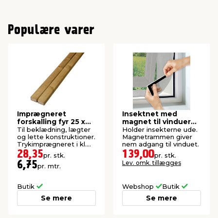
Populære varer
Imprægneret
Insektnet med
forskalling fyr 25 x
magnet til vinduer
50 x 4200 mm
150 x 130 cm
Til beklædning, lægter
Holder insekterne ude.
og lette konstruktioner.
Magnetrammen giver
Trykimprægneret i kl.
nem adgang til vinduet.
NTR AB.
28,35
139,00
pr. stk.
pr. stk.
Lev. omk. tillægges
6,75
pr. mtr.
Butik
Webshop
Butik
Se mere
Se mere