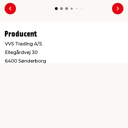
Forrige
Næs
Producent
VVS Trading A/S
Ellegårdvej 30
6400 Sønderborg
salg@vvs-trading.dk
Find en butik
Kundeservice
nær dig