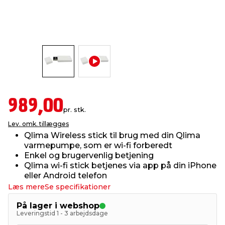
indretning
er & sikkerhed
 fittings
dsbelysning
eklædning
& udendørs spa
r & stilladser
e
behandling
ne, data & TV
& fritid
debeklædning
ing
asser & standere
rier
 sko
989,00
pr. stk.
antning
ri & syltning
Lev. omk. tillægges
Qlima Wireless stick til brug med din Qlima
varmepumpe, som er wi-fi forberedt
dyr & ukrudt
Enkel og brugervenlig betjening
Qlima wi-fi stick betjenes via app på din iPhone
eller Android telefon
Læs mere
Se specifikationer
På lager i webshop
Leveringstid 1 - 3 arbejdsdage