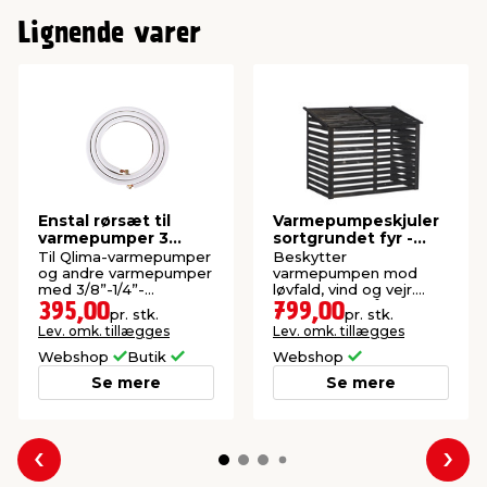
Lignende varer
Enstal rørsæt til
Varmepumpeskjuler
varmepumper 3
sortgrundet fyr -
meter
Superroof
Til Qlima-varmepumper
Beskytter
og andre varmepumper
varmepumpen mod
med 3/8”-1/4”-
løvfald, vind og vejr.
samlinger. Inkl. kraver
Indvendige mål: L96 x
395,00
799,00
pr. stk.
pr. stk.
og muffer.
H71 x B53 cm.
Lev. omk. tillægges
Lev. omk. tillægges
Webshop
Butik
Webshop
Se mere
Se mere
Forrige
Næs