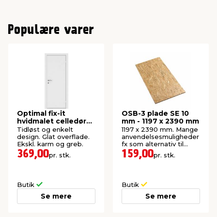
Populære varer
Optimal fix-it
OSB-3 plade SE 10
hvidmalet celledør
mm - 1197 x 2390 mm
72,5 x 204 cm
Tidløst og enkelt
1197 x 2390 mm. Mange
design. Glat overflade.
anvendelsesmuligheder
Ekskl. karm og greb.
fx som alternativ til
krydsfiner.
369,00
159,00
pr. stk.
pr. stk.
Butik
Butik
Se mere
Se mere