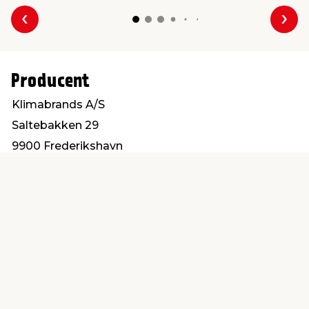
Forrige
Næs
Producent
Klimabrands A/S
Saltebakken 29
9900 Frederikshavn
info@klimabrands.dk
Find en butik
Kundeservice
nær dig