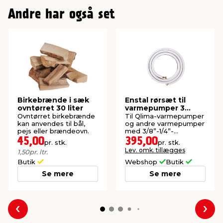
Andre har også set
Birkebrænde i sæk
Enstal rørsæt til
ovntørret 30 liter
varmepumper 3
meter
Ovntørret birkebrænde
Til Qlima-varmepumper
kan anvendes til bål,
og andre varmepumper
pejs eller brændeovn.
med 3/8”-1/4”-
samlinger. Inkl. kraver
45,00
395,00
pr. stk.
pr. stk.
og muffer.
Lev. omk. tillægges
1,50
pr. ltr.
Butik
Webshop
Butik
Se mere
Se mere
Forrige
Næs