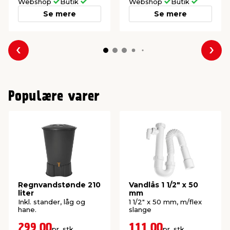
Webshop
Butik
Webshop
Butik
Se mere
Se mere
Forrige
Næs
Populære varer
Regnvandstønde 210
Vandlås 1 1/2" x 50
liter
mm
Inkl. stander, låg og
1 1/2" x 50 mm, m/flex
hane.
slange
299,00
111,00
pr. stk.
pr. stk.