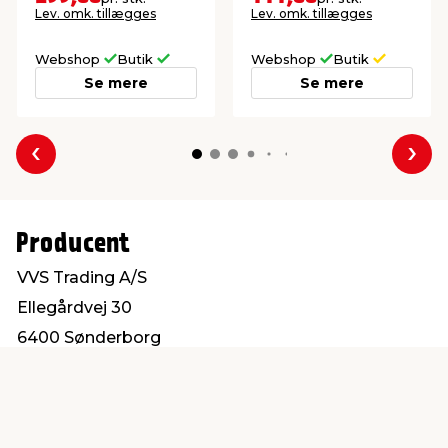
Lev. omk. tillægges
Lev. omk. tillægges
Webshop
Butik
Webshop
Butik
Se mere
Se mere
Forrige
Næs
Producent
VVS Trading A/S
Ellegårdvej 30
6400 Sønderborg
salg@vvs-trading.dk