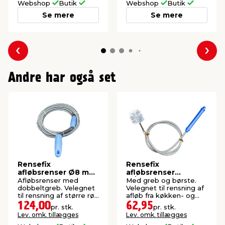
Webshop
Butik
Webshop
Butik
Se mere
Se mere
Forrige
Næs
Andre har også set
Rensefix
Rensefix
afløbsrenser Ø8 mm
afløbsrenser
x 5 meter
m/børste Ø6 mm x 1
Afløbsrenser med
Med greb og børste.
meter
dobbeltgreb. Velegnet
Velegnet til rensning af
til rensning af større rør.
afløb fra køkken- og
Ø8 mm x 5 meter.
badeværelsesvask.
124,00
62,95
pr. stk.
pr. stk.
Lev. omk. tillægges
Lev. omk. tillægges