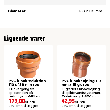
Diameter
160 x 110 mm
Lignende varer
PVC kloakreduktion
PVC kloakbøjning 110
110 x 138 mm rød
mm x 15 gr. rød
Til overgang fra
15 graders kloakbøjning
spidsenden på
til spildevandssystemer.
betonrør til Ø110 mm
Tilslutning på Ø110 mm.
kloakrør.
179,00
42,95
pr. stk.
pr. stk.
Lev. omk. tillægges
Lev. omk. tillægges