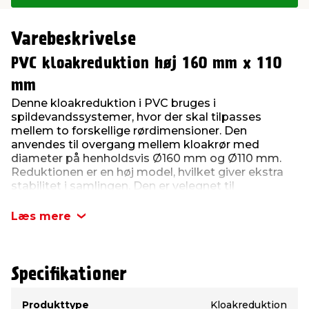
Varebeskrivelse
PVC kloakreduktion høj 160 mm x 110
mm
Denne kloakreduktion i PVC bruges i
spildevandssystemer, hvor der skal tilpasses
mellem to forskellige rørdimensioner. Den
anvendes til overgang mellem kloakrør med
diameter på henholdsvis Ø160 mm og Ø110 mm.
Reduktionen er en høj model, hvilket giver ekstra
stabilitet i samlingen. Den er velegnet til
kloakinstallationer i jord eller grus.
Læs mere
Produktdetaljer:
Type: Kloakreduktion/overgang
Materiale: PVC
Tilslutningsdiameter: 110mm/160mm
Specifikationer
Type
Værdi
Produkttype
Kloakreduktion