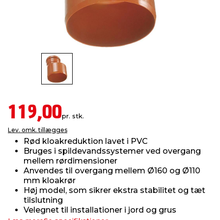
indretning
er & sikkerhed
 fittings
dsbelysning
eklædning
& udendørs spa
r & stilladser
e
behandling
ne, data & TV
& fritid
debeklædning
ing
asser & standere
rier
 sko
119,00
antning
ri & syltning
pr. stk.
Lev. omk. tillægges
Rød kloakreduktion lavet i PVC
dyr & ukrudt
Bruges i spildevandssystemer ved overgang
mellem rørdimensioner
Anvendes til overgang mellem Ø160 og Ø110
mm kloakrør
Høj model, som sikrer ekstra stabilitet og tæt
tilslutning
Velegnet til installationer i jord og grus