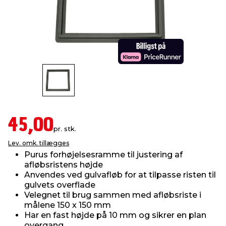
indretning
er & sikkerhed
 fittings
dsbelysning
eklædning
& udendørs spa
r & stilladser
e
behandling
ne, data & TV
& fritid
debeklædning
ing
asser & standere
rier
 sko
antning
ri & syltning
45,00
pr. stk.
Lev. omk. tillægges
dyr & ukrudt
Purus forhøjelsesramme til justering af
afløbsristens højde
Anvendes ved gulvafløb for at tilpasse risten til
gulvets overflade
Velegnet til brug sammen med afløbsriste i
målene 150 x 150 mm
Har en fast højde på 10 mm og sikrer en plan
overgang