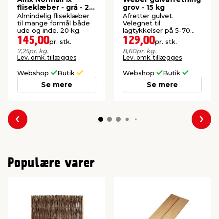
fliseklæber - grå - 20
grov - 15 kg
kg
Almindelig fliseklæber
Afretter gulvet.
til mange formål både
Velegnet til
ude og inde. 20 kg.
lagtykkelser på 5-70
mm.
145,00
129,00
pr. stk.
pr. stk.
7,25
pr. kg.
8,60
pr. kg.
Lev. omk. tillægges
Lev. omk. tillægges
Webshop
Butik
Webshop
Butik
Se mere
Se mere
Forrige
Næs
Populære varer