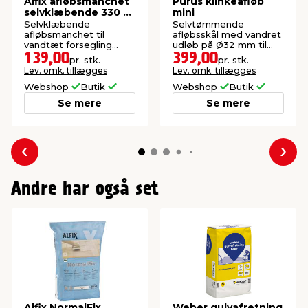
Alfix afløbsmanchet
Purus klinkeafløb
selvklæbende 330 x
mini
320 mm
Selvklæbende
Selvtømmende
afløbsmanchet til
afløbsskål med vandret
vandtæt forsegling
udløb på Ø32 mm til
omkring gulvafløb med
klinke- og betongulve.
139,00
399,00
pr. stk.
pr. stk.
krave.
Lev. omk. tillægges
Lev. omk. tillægges
Webshop
Butik
Webshop
Butik
Se mere
Se mere
Forrige
Næs
Andre har også set
Alfix NormalFix
Weber gulvafretning