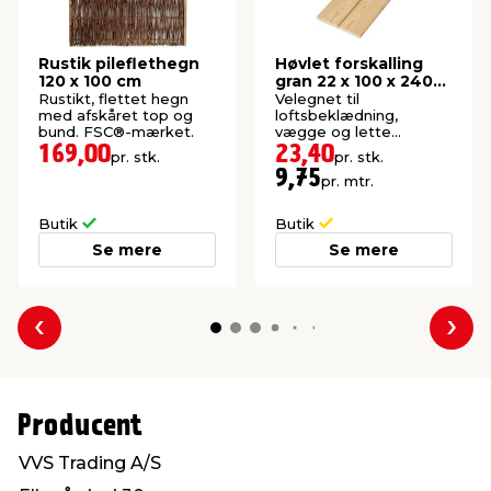
Rustik pileflethegn
Høvlet forskalling
120 x 100 cm
gran 22 x 100 x 2400
mm
Rustikt, flettet hegn
Velegnet til
med afskåret top og
loftsbeklædning,
bund. FSC®-mærket.
vægge og lette
konstruktioner. Høvlet:
169,00
23,40
pr. stk.
pr. stk.
21,5 x 95 mm.
9,75
pr. mtr.
Butik
Butik
Se mere
Se mere
Forrige
Næs
Producent
VVS Trading A/S