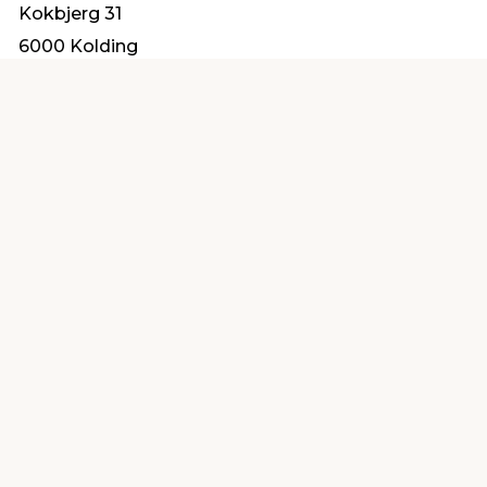
Kokbjerg 31
6000 Kolding
info@sampartner.dk
Find en butik
Kundeservice
nær dig
Åbent alle dage 8 -
Køb i webshop
19
byt i butik