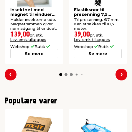
Insektnet med
Elastiksnor til
magnet til vinduer
presenning 7,5
150 x 130 cm
meter - AutoZone®
Holder insekterne ude.
Til presenning. Ø7 mm.
Magnetrammen giver
Kan strækkes til 10,5
nem adgang til vinduet.
meter.
139,00
39,00
pr. stk.
pr. stk.
Lev. omk. tillægges
Lev. omk. tillægges
Webshop
Butik
Webshop
Butik
Se mere
Se mere
Forrige
Næs
Populære varer