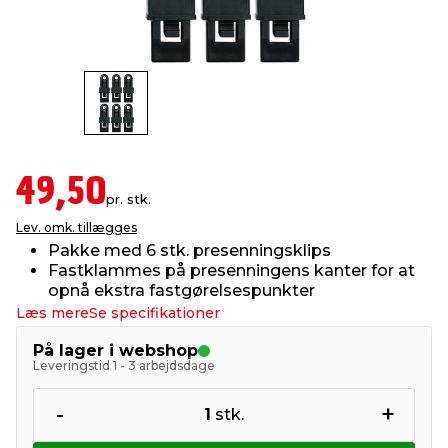
indretning
er & sikkerhed
 fittings
dsbelysning
eklædning
& udendørs spa
r & stilladser
e
behandling
ne, data & TV
& fritid
debeklædning
ing
asser & standere
rier
 sko
49,50
pr. stk.
Lev. omk. tillægges
antning
ri & syltning
Pakke med 6 stk. presenningsklips
Fastklammes på presenningens kanter for at
opnå ekstra fastgørelsespunkter
dyr & ukrudt
Læs mere
Se specifikationer
På lager i webshop
Leveringstid 1 - 3 arbejdsdage
-
+
1
stk.