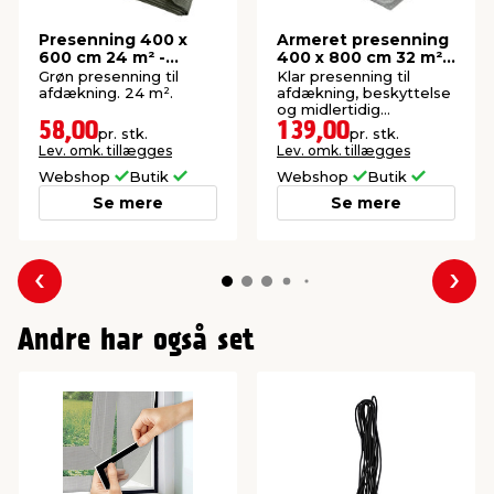
Presenning 400 x
Armeret presenning
600 cm 24 m² -
400 x 800 cm 32 m² -
Garden®
Garden®
Grøn presenning til
Klar presenning til
afdækning. 24 m².
afdækning, beskyttelse
og midlertidig
overdækning. 32 m².
58,00
139,00
pr. stk.
pr. stk.
Lev. omk. tillægges
Lev. omk. tillægges
Webshop
Butik
Webshop
Butik
Se mere
Se mere
Forrige
Næs
Andre har også set