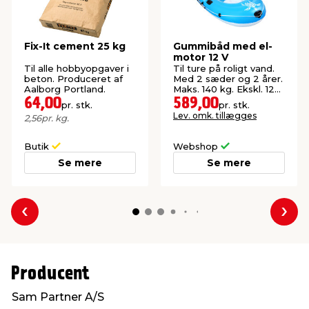
Fix-It cement 25 kg
Gummibåd med el-
motor 12 V
Til alle hobbyopgaver i
Til ture på roligt vand.
beton. Produceret af
Med 2 sæder og 2 årer.
Aalborg Portland.
Maks. 140 kg. Ekskl. 12
V-batteri.
64,00
589,00
pr. stk.
pr. stk.
Lev. omk. tillægges
2,56
pr. kg.
Butik
Webshop
Se mere
Se mere
Forrige
Næs
Producent
Sam Partner A/S