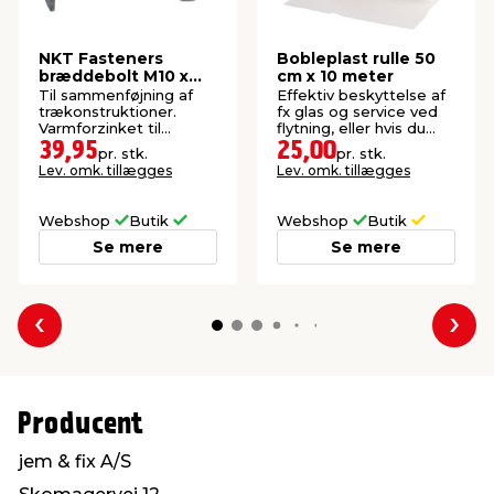
NKT Fasteners
Bobleplast rulle 50
bræddebolt M10 x
cm x 10 meter
200 mm 2 stk.
Til sammenføjning af
Effektiv beskyttelse af
trækonstruktioner.
fx glas og service ved
Varmforzinket til
flytning, eller hvis du
udendørs montering.
skal sende noget.
39,95
25,00
pr. stk.
pr. stk.
Lev. omk. tillægges
Lev. omk. tillægges
Webshop
Butik
Webshop
Butik
Se mere
Se mere
Forrige
Næs
Producent
jem & fix A/S