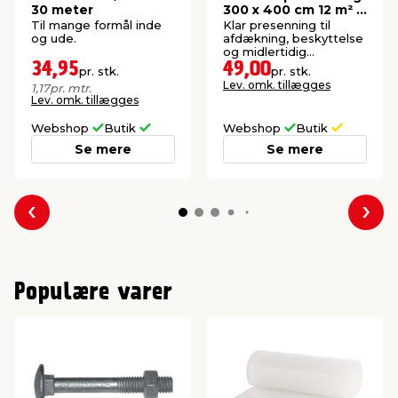
30 meter
300 x 400 cm 12 m² -
Garden®
Til mange formål inde
Klar presenning til
og ude.
afdækning, beskyttelse
og midlertidig
overdækning. 12 m².
34,95
49,00
pr. stk.
pr. stk.
Lev. omk. tillægges
1,17
pr. mtr.
Lev. omk. tillægges
Webshop
Butik
Webshop
Butik
Se mere
Se mere
Forrige
Næs
Populære varer