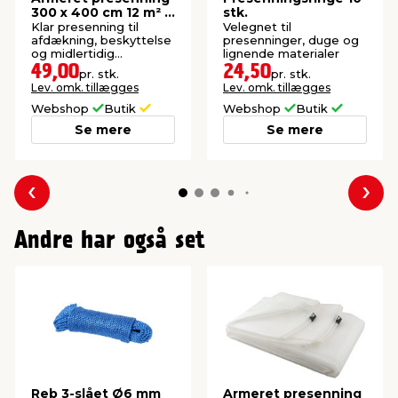
300 x 400 cm 12 m² -
stk.
Garden®
Klar presenning til
Velegnet til
afdækning, beskyttelse
presenninger, duge og
og midlertidig
lignende materialer
overdækning. 12 m².
49,00
24,50
pr. stk.
pr. stk.
Lev. omk. tillægges
Lev. omk. tillægges
Webshop
Butik
Webshop
Butik
Se mere
Se mere
Forrige
Næs
Andre har også set
Reb 3-slået Ø6 mm
Armeret presenning