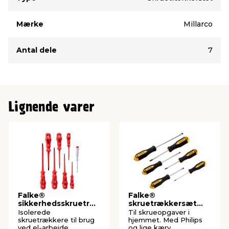
Mærke
Millarco
Antal dele
7
Lignende varer
Falke®
Falke®
sikkerhedsskruetræ
skruetrækkersæt
kkersæt med 8 dele
med 6 dele
Isolerede
Til skrueopgaver i
skruetrækkere til brug
hjemmet. Med Philips
ved el-arbejde.
og lige kærv.