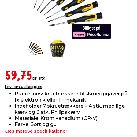
indretning
er & sikkerhed
 fittings
dsbelysning
eklædning
& udendørs spa
r & stilladser
e
behandling
ne, data & TV
& fritid
debeklædning
ing
asser & standere
rier
 sko
antning
ri & syltning
59,75
pr. stk.
Lev. omk. tillægges
dyr & ukrudt
Præcisionsskruetrækkere til skrueopgaver på
fx elektronik eller finmekanik
Indeholder 7 skruetrækkere – 4 stk. med lige
kærv og 3 stk. Philipskærv
Materiale: Krom vanadium (CR-V)
Farve: Sort og gul
Læs mere
Se specifikationer