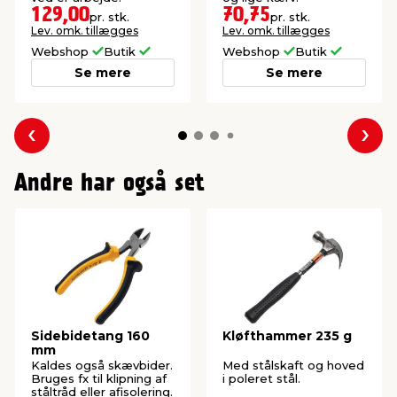
129,00
70,75
pr. stk.
pr. stk.
Lev. omk. tillægges
Lev. omk. tillægges
Webshop
Butik
Webshop
Butik
Se mere
Se mere
Forrige
Næs
Andre har også set
Sidebidetang 160
Kløfthammer 235 g
mm
Kaldes også skævbider.
Med stålskaft og hoved
Bruges fx til klipning af
i poleret stål.
ståltråd eller afisolering.