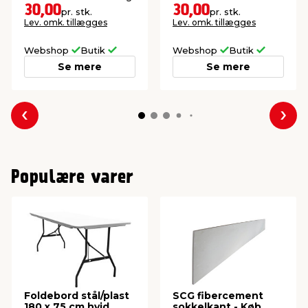
30,00
30,00
pr. stk.
pr. stk.
Lev. omk. tillægges
Lev. omk. tillægges
Webshop
Butik
Webshop
Butik
Se mere
Se mere
Forrige
Næs
Populære varer
Foldebord stål/plast
SCG fibercement
180 x 75 cm hvid
sokkelkant - Køb