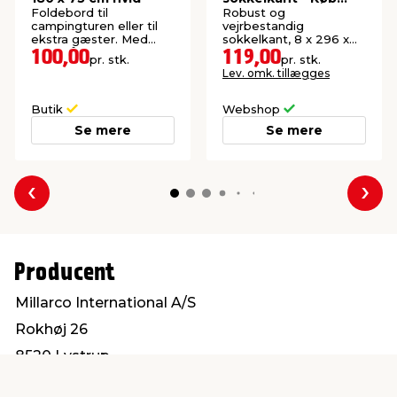
online
Foldebord til
Robust og
campingturen eller til
vejrbestandig
ekstra gæster. Med
sokkelkant, 8 x 296 x
bærehåndtag.
2400 mm.
100,00
119,00
pr. stk.
pr. stk.
Lev. omk. tillægges
Butik
Webshop
Se mere
Se mere
Forrige
Næs
Producent
Millarco International A/S
Rokhøj 26
8520 Lystrup
service@millarco.com