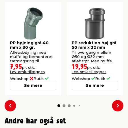
PP bøjning grå 40
PP reduktion høj grå
mm x 30 gr.
50 mm x 32 mm
Afløbsbøjning med
Til overgang mellem
muffe og formonteret
Ø50 og Ø32 mm
tætningsring til
afløbsrør. Med muffe
afledning af spildevand.
og formonteret
7,95
19,95
pr. stk.
pr. stk.
tætningsring.
Lev. omk. tillægges
Lev. omk. tillægges
Webshop
Butik
Webshop
Butik
Se mere
Se mere
Forrige
Næs
Andre har også set