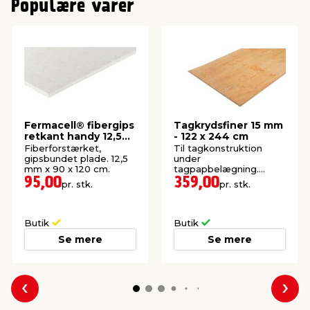
Populære varer
Fermacell® fibergips
Tagkrydsfiner 15 mm
retkant handy 12,5
- 122 x 244 cm
mm
Fiberforstærket,
Til tagkonstruktion
gipsbundet plade. 12,5
under
mm x 90 x 120 cm.
tagpapbelægning.
Meget stærk plade.
95,00
359,00
pr. stk.
pr. stk.
Butik
Butik
Se mere
Se mere
Forrige
Næs