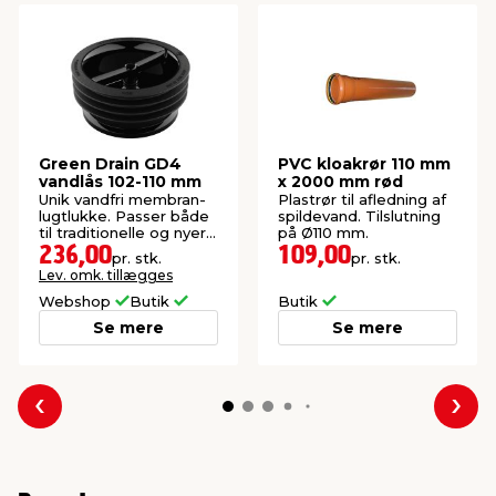
Green Drain GD4
PVC kloakrør 110 mm
vandlås 102-110 mm
x 2000 mm rød
Unik vandfri membran-
Plastrør til afledning af
lugtlukke. Passer både
spildevand. Tilslutning
til traditionelle og nyere
på Ø110 mm.
afløb.
236,00
109,00
pr. stk.
pr. stk.
Lev. omk. tillægges
Webshop
Butik
Butik
Se mere
Se mere
Forrige
Næs