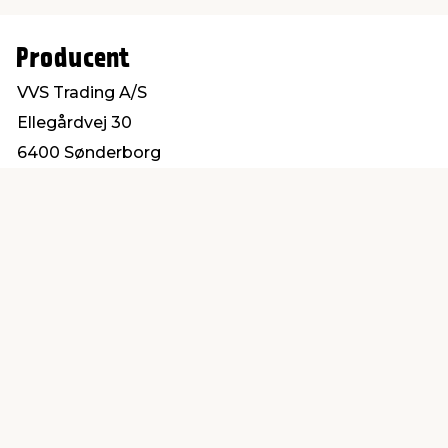
Producent
VVS Trading A/S
Ellegårdvej 30
6400 Sønderborg
salg@vvs-trading.dk
Find en butik
Kundeservice
nær dig