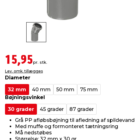
indretning
er & sikkerhed
 fittings
dsbelysning
eklædning
& udendørs spa
r & stilladser
e
behandling
ne, data & TV
& fritid
debeklædning
ing
asser & standere
rier
 sko
15,95
pr. stk.
Lev. omk. tillægges
antning
ri & syltning
Diameter
32 mm
40 mm
50 mm
75 mm
dyr & ukrudt
Bøjningsvinkel
30 grader
45 grader
87 grader
Grå PP afløbsbøjning til afledning af spildevand
Med muffe og formonteret tætningsring
Må nedstøbes
Størrelse: 32 mm x 30 gr.