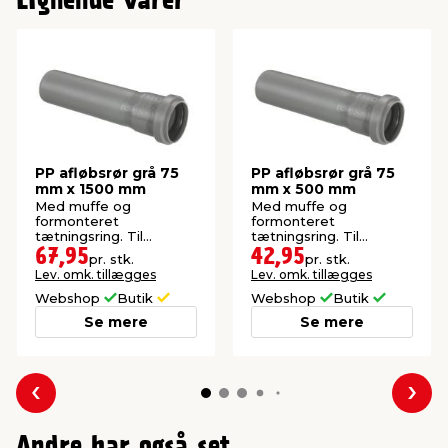
Lignende varer
PP afløbsrør grå 75
PP afløbsrør grå 75
mm x 1500 mm
mm x 500 mm
Med muffe og
Med muffe og
formonteret
formonteret
tætningsring. Til
tætningsring. Til
afledning af spildevand.
afledning af spildevand.
67,95
42,95
pr. stk.
pr. stk.
Lev. omk. tillægges
Lev. omk. tillægges
Webshop
Butik
Webshop
Butik
Se mere
Se mere
Forrige
Næs
Andre har også set