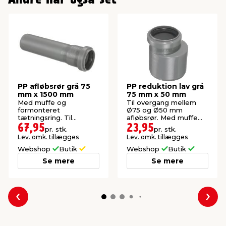
PP afløbsrør grå 75
PP reduktion lav grå
mm x 1500 mm
75 mm x 50 mm
Med muffe og
Til overgang mellem
formonteret
Ø75 og Ø50 mm
tætningsring. Til
afløbsrør. Med muffe
afledning af spildevand.
og formonteret
67,95
23,95
pr. stk.
pr. stk.
tætningsring.
Lev. omk. tillægges
Lev. omk. tillægges
Webshop
Butik
Webshop
Butik
Se mere
Se mere
Forrige
Næs