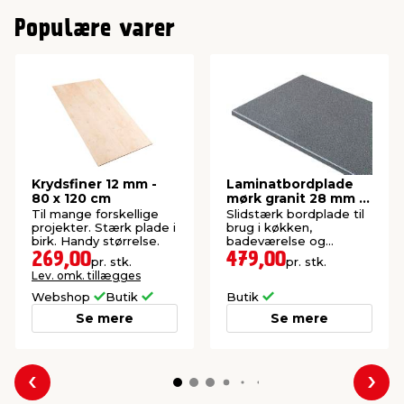
Populære varer
Krydsfiner 12 mm -
Laminatbordplade
80 x 120 cm
mørk granit 28 mm x
61 x 300 cm
Til mange forskellige
Slidstærk bordplade til
projekter. Stærk plade i
brug i køkken,
birk. Handy størrelse.
badeværelse og
bryggers. Længde: 300
269,00
479,00
pr. stk.
pr. stk.
cm.
Lev. omk. tillægges
Webshop
Butik
Butik
Se mere
Se mere
Forrige
Næs