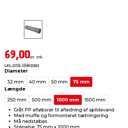
indretning
er & sikkerhed
 fittings
dsbelysning
eklædning
& udendørs spa
r & stilladser
e
behandling
ne, data & TV
& fritid
debeklædning
ing
asser & standere
rier
 sko
69,00
pr. stk.
Lev. omk. tillægges
antning
ri & syltning
Diameter
32 mm
40 mm
50 mm
75 mm
dyr & ukrudt
Længde
250 mm
500 mm
1000 mm
1500 mm
Gråt PP afløbsrør til afledning af spildevand
Med muffe og formonteret tætningsring
Må nedstøbes
Størrelse: 75 mm x 1000 mm