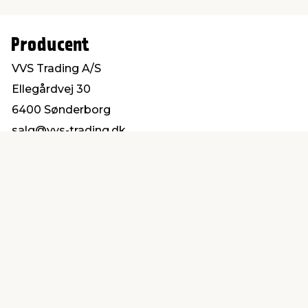
Producent
VVS Trading A/S
Ellegårdvej 30
6400 Sønderborg
salg@vvs-trading.dk
Find en butik
Kundeservice
nær dig