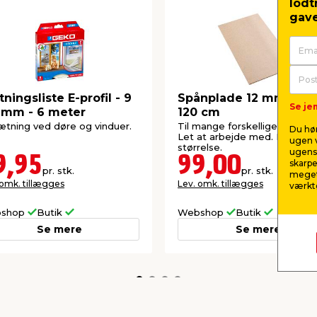
lodt
gave
ningsliste E-profil - 9
Spånplade 12 mm - 80 
Se jem
 mm - 6 meter
120 cm
tætning ved døre og vinduer.
Til mange forskellige projekt
Du hør
Let at arbejde med. Handy
ugen v
størrelse.
ugens 
9,95
99,00
skarpe
pr. stk.
pr. stk.
meget
 omk. tillægges
Lev. omk. tillægges
værktø
shop
Butik
Webshop
Butik
Se mere
Se mere