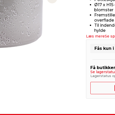
Next slide
Ø17 x H15 
blomster
Fremstille
overflade 
Til indend
hylde
Læs mere
Se sp
Fås kun i
Få butikke
Se lagerstatu
Lagerstatus o