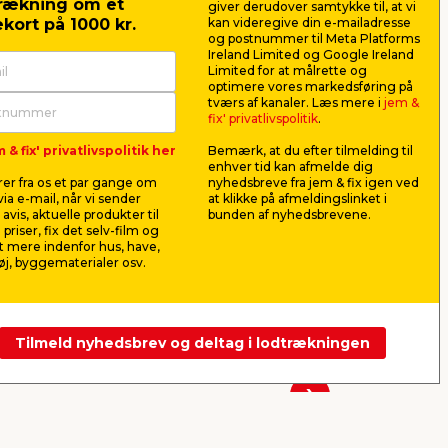
rækning om et
giver derudover samtykke til, at vi
kort på 1000 kr.
kan videregive din e-mailadresse
og postnummer til Meta Platforms
Ireland Limited og Google Ireland
Limited for at målrette og
optimere vores markedsføring på
tværs af kanaler. Læs mere i
jem &
fix' privatlivspolitik
.
x
Imprægneret lægte fyr 38
HORTUS b
 & fix' privatlivspolitik her
Bemærk, at du efter tilmelding til
x 57 x 2400 mm
formbar 1
enhver tid kan afmelde dig
er.
Til udendørs byggeprojekter.
Formbar bed
er fra os et par gange om
nyhedsbreve fra jem & fix igen ved
Trykimprægneret i kl. NTR AB.
former. Måle
ia e-mail, når vi sender
at klikke på afmeldingslinket i
avis, aktuelle produkter til
bunden af nyhedsbrevene.
25,80
29,0
 priser, fix det selv-film og
pr. stk.
 mere indenfor hus, have,
Lev. omk. til
10,75
j, byggematerialer osv.
pr. mtr.
Butik
Webshop
Se mere
Tilmeld nyhedsbrev og deltag i lodtrækningen
Næste