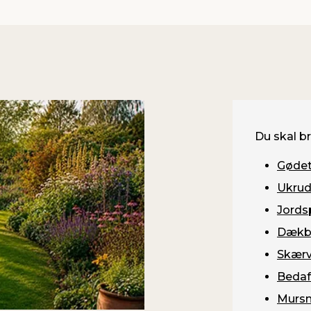
Du skal b
Gødet
Ukrud
Jords
Dækb
Skærv
Bedaf
Mursn