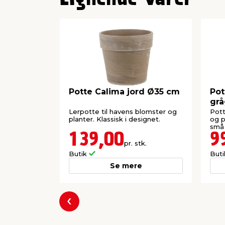
Potte Calima jord Ø35 cm
Pot
grå
Lerpotte til havens blomster og
Pott
planter. Klassisk i designet.
og p
små 
139,00
9
pr. stk.
Butik
But
Se mere
Forrige