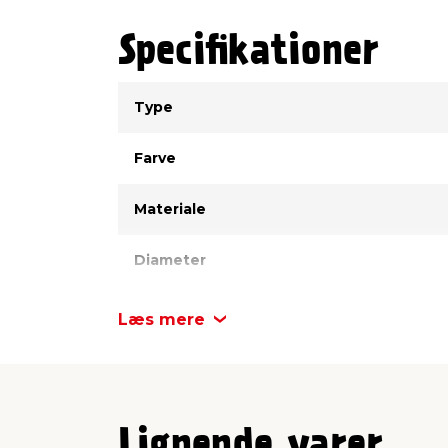
Specifikationer
Type
Værdi
Type
Farve
Materiale
Diameter
Højde
Læs mere
Antal
Lignende varer