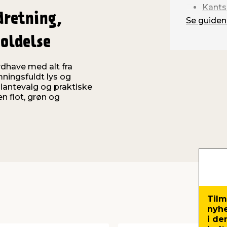
Kants
dretning,
Se guiden
oldelse
rydhave med alt fra
mningsfuldt lys og
plantevalg og praktiske
n flot, grøn og
Tilm
nyh
i de