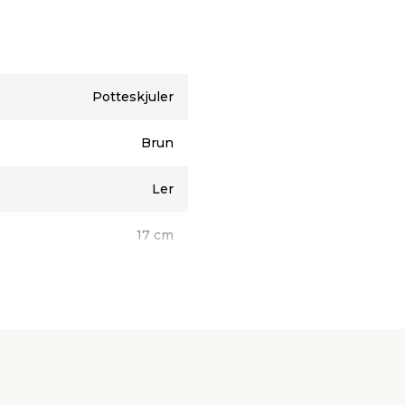
Potteskjuler
Brun
Ler
17 cm
15 cm
1 stk.