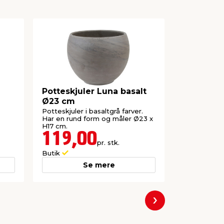
Potteskjuler Luna basalt
Potteskju
Ø23 cm
cappucci
Potteskjuler i basaltgrå farver.
Skjuler i ler
Har en rund form og måler Ø23 x
indendørs b
H17 cm.
119,00
139,
pr. stk.
Butik
Butik
Se mere
Næste