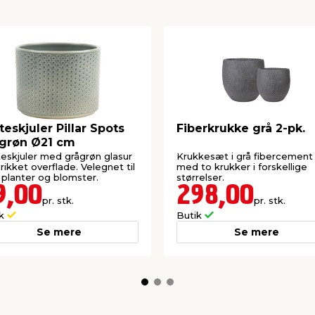
teskjuler Pillar Spots
Fiberkrukke grå 2-pk.
grøn Ø21 cm
eskjuler med grågrøn glasur
Krukkesæt i grå fibercement
rikket overflade. Velegnet til
med to krukker i forskellige
planter og blomster.
størrelser.
9,00
298,00
pr. stk.
pr. stk.
ik
Butik
Se mere
Se mere