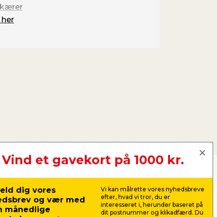
kærer
 her
Vind et gavekort på 1000 kr.
eld dig vores
Vi kan målrette vores nyhedsbreve
efter, hvad vi tror, du er
edsbrev og vær med
interesseret i, herunder baseret på
n månedlige
dit postnummer og klikadfærd. Du