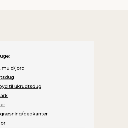
ruge:
 muld/jord
tsdug
pyd til ukrudtsdug
ark
er
græsning/bedkanter
or