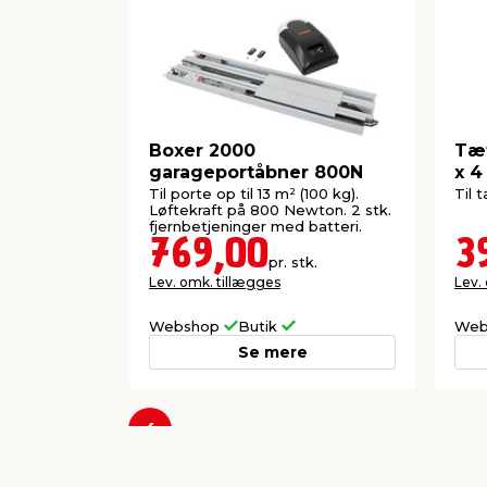
Boxer 2000
Tæt
garageportåbner 800N
x 4
Til porte op til 13 m² (100 kg).
Til 
Løftekraft på 800 Newton. 2 stk.
fjernbetjeninger med batteri.
769,00
3
pr. stk.
Lev. omk. tillægges
Lev.
Webshop
Butik
Web
Se mere
Forrige