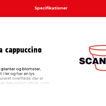
Specifikationer
va cappuccino
e planter og blomster,
 i ler og har en lys
reret overflade, der er
n et dekorativt udtryk, som
 glaserede overflade gør
er sig godt til
d.