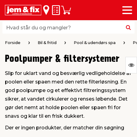
Menu
bage
bage
bage
bage
bage
bage
bage
bage
bage
Huskeseddel
Indkøbskurv
i
i
i
i
i
i
i
i
i
byggematerialer
haven
huset
vvs
el & belysning
maling & kemi
værktøj
bil & fritid
sæsonafslutning
Hvad står du og mangler?
Hvad står du og mangler?
stelse
gning
dsel & varme
værelse
kler
dørsmaling
ktøj
udstyr
nafslutning
Forside
Bil & fritid
Pool & udendørs spa
P
Poolpumper & filtersystemer
 loft & vægge
oldning
t
ndørsbelysning
ndørsmaling
værktøj
udstyr
S
Slip for uklart vand og besværlig vedligeholdelse af
Ing
& vinduer
møbler
tning
haner & armatur
dørsbelysning
udstyr
aring af værktøj
ing
poolen eller spaen med den rette filterløsning. En
var
god poolpumpe og et effektivt filtreringssystem
at
eplader
redskaber
er & ophæng
e
lder
ring & kemikalier
e maskiner
rtikler
sikrer, at vandet cirkulerer og renses løbende. Det
vis
gør det nemt at holde poolen eller spaen fri for
snavs og klar til en frisk dukkert.
& brædder
maskiner
ing & opbevaring
 & ventilation
t Home
el- & fugemasse
redskaber
ronik
Der er ingen produkter, der matcher din søgning
0
ruktion
bygninger
ner & persienner
 & kloak
okker
r & spande
& underholdning