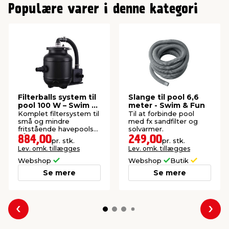
Populære varer i denne kategori
indretning
er & sikkerhed
 fittings
dsbelysning
eklædning
& udendørs spa
r & stilladser
e
behandling
ne, data & TV
& fritid
debeklædning
ing
asser & standere
rier
 sko
Filterballs system til
Slange til pool 6,6
pool 100 W – Swim &
meter - Swim & Fun
Fun
Komplet filtersystem til
Til at forbinde pool
antning
ri & syltning
små og mindre
med fx sandfilter og
fritstående havepools
solvarmer.
på op til 14 m³ vand.
884,00
249,00
pr. stk.
pr. stk.
Lev. omk. tillægges
Lev. omk. tillægges
dyr & ukrudt
Webshop
Webshop
Butik
Se mere
Se mere
Forrige
Næs