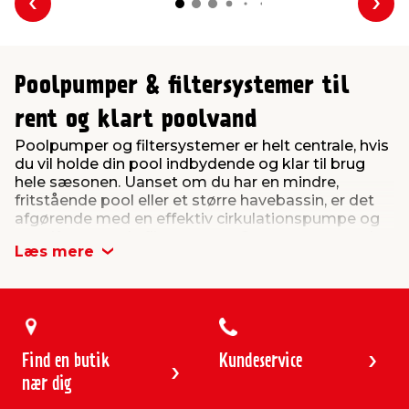
Forrige
Næs
Poolpumper & filtersystemer til
rent og klart poolvand
Poolpumper og filtersystemer er helt centrale, hvis
du vil holde din pool indbydende og klar til brug
hele sæsonen. Uanset om du har en mindre,
fritstående pool eller et større havebassin, er det
afgørende med en effektiv cirkulationspumpe og
et velfungerende filtersystem. Sammen sørger de
Læs mere
for, at vandet konstant cirkulerer og bliver renset
for snavs, så du får en bedre og mere hygiejnisk
badeoplevelse.
En poolpumpe – også kaldet en cirkulationspumpe
– trækker vandet gennem poolens filtersystem.
Her opfanges urenheder som blade, sand og små
Find en butik
Kundeservice
partikler, inden det rene vand sendes tilbage i
nær dig
poolen. Kombinationen af en driftssikker