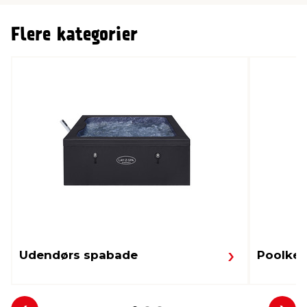
Flere kategorier
Udendørs spabade
Poolkem