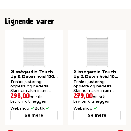
Lignende varer
Plisségardin Touch
Plisségardin Touch
Up & Down hvid 120 x
Up & Down hvid 100
130 cm
x 130 cm
Trinløs justering
Trinløs justering
oppefra og nedefra.
oppefra og nedefra.
Skinner i aluminium.
Skinner i aluminium.
Justerbar bredde. Inkl.
Justerbar bredde. Inkl.
298,00
279,00
pr. stk.
pr. stk.
beslag og skruer.
beslag og skruer.
Lev. omk. tillægges
Lev. omk. tillægges
Webshop
Butik
Webshop
Se mere
Se mere