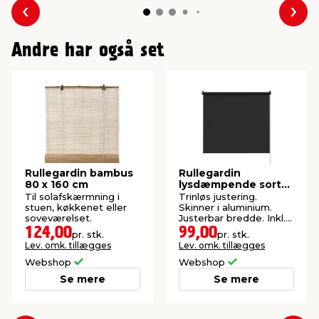
Forrige
Næs
Andre har også set
Rullegardin bambus
Rullegardin
80 x 160 cm
lysdæmpende sort
60 x 170 cm
Til solafskærmning i
Trinløs justering.
stuen, køkkenet eller
Skinner i aluminium.
soveværelset.
Justerbar bredde. Inkl.
beslag og skruer.
124,00
99,00
pr. stk.
pr. stk.
Lev. omk. tillægges
Lev. omk. tillægges
Webshop
Webshop
Se mere
Se mere