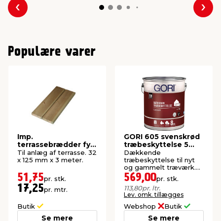
Forrige
Næs
Populære varer
Imp.
GORI 605 svenskrød
terrassebrædder fyr
træbeskyttelse 5
32 x 125 mm x 3
liter
Til anlæg af terrasse. 32
Dækkende
meter
x 125 mm x 3 meter.
træbeskyttelse til nyt
og gammelt træværk.
Oliebaseret.
51,75
569,00
pr. stk.
pr. stk.
17,25
113,80
pr. ltr.
pr. mtr.
Lev. omk. tillægges
Butik
Webshop
Butik
Se mere
Se mere