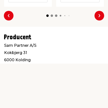
Forrige
Næs
Producent
Sam Partner A/S
Kokbjerg 31
6000 Kolding
info@sampartner.dk
Find en butik
Kundeservice
nær dig