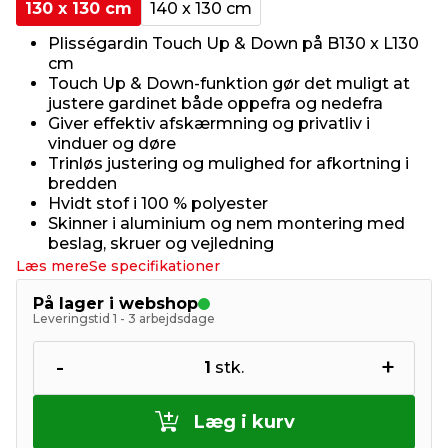
130 x 130 cm
140 x 130 cm
Plisségardin Touch Up & Down på B130 x L130
cm
Touch Up & Down-funktion gør det muligt at
justere gardinet både oppefra og nedefra
Giver effektiv afskærmning og privatliv i
vinduer og døre
Trinløs justering og mulighed for afkortning i
bredden
Hvidt stof i 100 % polyester
Skinner i aluminium og nem montering med
beslag, skruer og vejledning
Læs mere
Se specifikationer
På lager i webshop
Leveringstid 1 - 3 arbejdsdage
-
+
1
stk.
Læg i kurv