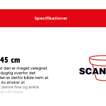
Specifikationer
Ø45 cm
e, at den er meget velegnet
sdygtig overfor det
 den er derfor både nem at
s du ønsker at
 denne fine og enkle
er i din have.
 plast er, at materialet
kken bedre tåle at stå ude