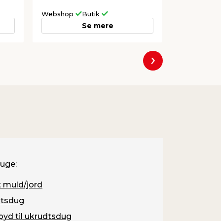
Webshop
Butik
Webshop
Se mere
Næste
ruge:
 muld/jord
tsdug
pyd til ukrudtsdug