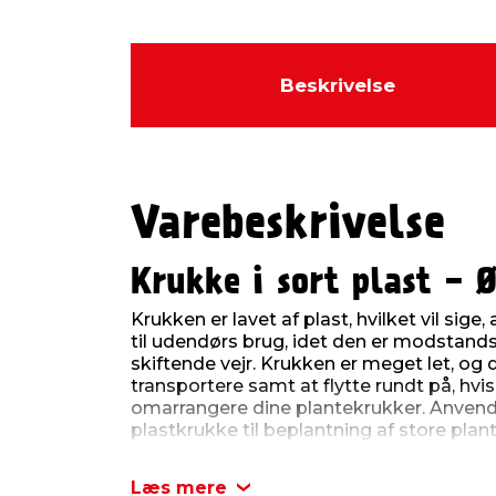
Beskrivelse
Varebeskrivelse
Krukke i sort plast - 
Krukken er lavet af plast, hvilket vil sig
til udendørs brug, idet den er modstand
skiftende vejr. Krukken er meget let, og
transportere samt at flytte rundt på, hvi
omarrangere dine plantekrukker. Anvend
plastkrukke til beplantning af store plant
En af fordelene ved at vælge en krukke af
Læs mere
ikke optager vand og fugt, og derfor kru