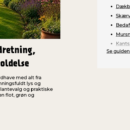
Dækb
Skærv
Bedaf
Mursn
Kants
dretning,
Se guiden
oldelse
rydhave med alt fra
mningsfuldt lys og
plantevalg og praktiske
n flot, grøn og