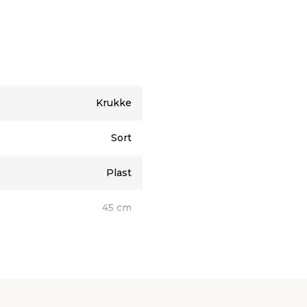
 skal have et ordentlig
vis vandet i krukken
s derfor, at krukken sættes
t forlænge holdbarheden.
Krukke
Sort
Plast
45 cm
41 cm
1 stk.