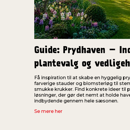
Guide: Prydhaven – In
plantevalg og vedligeh
Få inspiration til at skabe en hyggelig p
farverige stauder og blomsterløg til ste
smukke krukker. Find konkrete ideer til 
løsninger, der gør det nemt at holde have
indbydende gennem hele sæsonen.
Se mere her