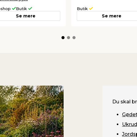
shop
Butik
Butik
Se mere
Se mere
Du skal b
Gødet
Ukrud
Jords