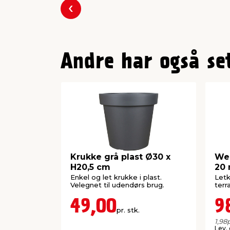
Forrige
Andre har også se
Krukke grå plast Ø30 x
Web
H20,5 cm
20 
Enkel og let krukke i plast.
Letk
Velegnet til udendørs brug.
terr
49,00
9
pr. stk.
1,98
p
Lev.