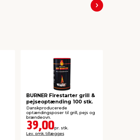
Næste
BURNER Firestarter grill &
Vandkande
pejseoptænding 100 stk.
Danskproducerede
Vandkande 
optændingsposer til grill, pejs og
brusehoved. 
brændeovn.
blomstervan
39,00
39,0
pr. stk.
Lev. omk. tillægges
Lev. omk. til