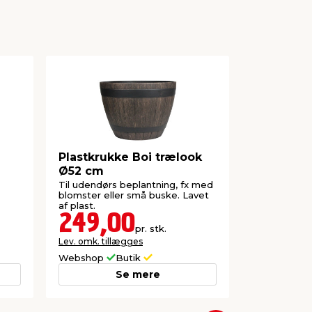
Plastkrukke Boi trælook
Potte Cyl
Ø52 cm
Ø45 cm
Til udendørs beplantning, fx med
I grå plast t
blomster eller små buske. Lavet
både inde o
af plast.
249,00
90,0
pr. stk.
Lev. omk. tillægges
Lev. omk. til
Webshop
Butik
Webshop
Se mere