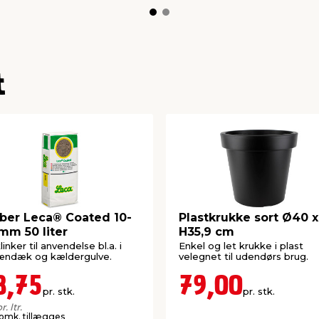
t
er Leca® Coated 10-
Plastkrukke sort Ø40 x
mm 50 liter
H35,9 cm
linker til anvendelse bl.a. i
Enkel og let krukke i plast
ændæk og kældergulve.
velegnet til udendørs brug.
8,75
79,00
pr. stk.
pr. stk.
r. ltr.
 omk. tillægges