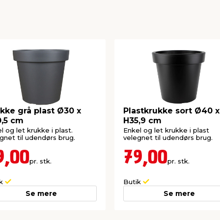
kke grå plast Ø30 x
Plastkrukke sort Ø40 x
,5 cm
H35,9 cm
l og let krukke i plast.
Enkel og let krukke i plast
gnet til udendørs brug.
velegnet til udendørs brug.
9,00
79,00
pr. stk.
pr. stk.
ik
Butik
Se mere
Se mere