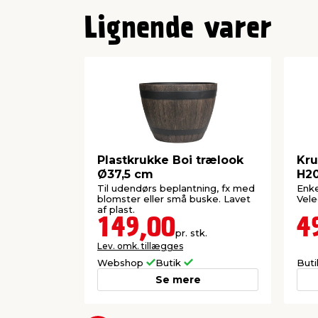
Lignende varer
Plastkrukke Boi trælook
Kru
Ø37,5 cm
H20
Til udendørs beplantning, fx med
Enke
blomster eller små buske. Lavet
Vele
af plast.
149,00
4
pr. stk.
Lev. omk. tillægges
Webshop
Butik
But
Se mere