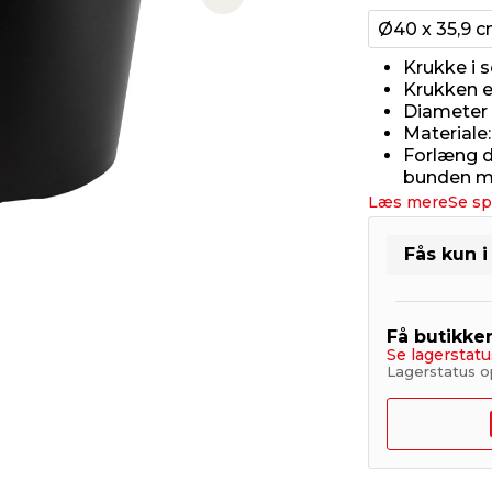
Next slide
Ø40 x 35,9 
Krukke i s
Krukken e
Diameter 
Materiale:
Forlæng d
bunden me
Læs mere
Se sp
Fås kun i
Få butikke
Se lagerstatu
Lagerstatus o