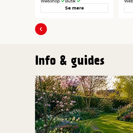
Webshop
Butik
Web
Se mere
Forrige
Info & guides