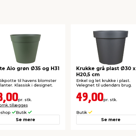
te Aio grøn Ø35 og H31
Krukke grå plast Ø30 x
H20,5 cm
tikpotte til havens blomster
Enkel og let krukke i plast.
lanter. Klassisk i designet.
Velegnet til udendørs brug.
8,00
49,00
pr. stk.
pr. stk.
 omk. tillægges
shop
Butik
Butik
Se mere
Se mere