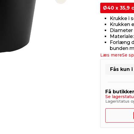
Next slide
Ø40 x 35,9 
Krukke i s
Krukken e
Diameter 
Materiale:
Forlæng d
bunden me
Læs mere
Se sp
Fås kun i
Få butikke
Se lagerstatu
Lagerstatus o