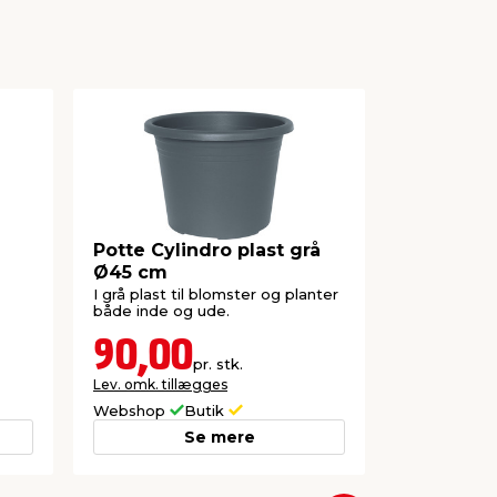
Potte Cylindro plast grå
Plastkruk
Ø45 cm
H41 cm
I grå plast til blomster og planter
Enkel og let
både inde og ude.
velegnet til
90,00
119,
pr. stk.
Lev. omk. tillægges
Webshop
Butik
Butik
Se mere