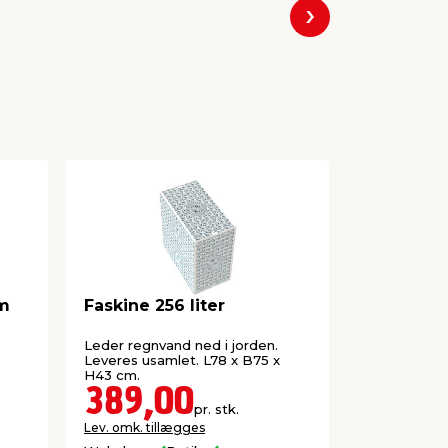
Næste
mm
Faskine 256 liter
Insektne
vinduer 1
Leder regnvand ned i jorden.
Holder inse
Leveres usamlet. L78 x B75 x
Magnetramm
H43 cm.
adgang til v
389,00
139,
pr. stk.
Lev. omk. tillægges
Lev. omk. til