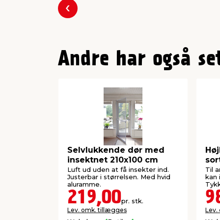
Forrige
Andre har også se
Selvlukkende dør med
Hø
insektnet 210x100 cm
sor
80 
Luft ud uden at få insekter ind.
Til 
Justerbar i størrelsen. Med hvid
kan 
aluramme.
Tykk
219,00
9
pr. stk.
Lev. omk. tillægges
Lev.