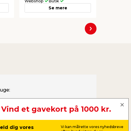
Webshop
Butik
Webshop
Se mere
Næste
ruge:
 muld/jord
Vind et gavekort på 1000 kr.
tsdug
pyd til ukrudtsdug
eld dig vores
Vi kan målrette vores nyhedsbreve
ark