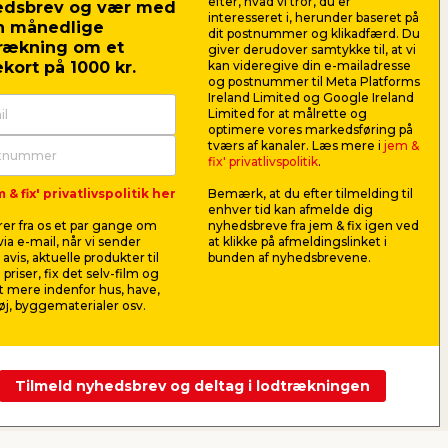
efter, hvad vi tror, du er
edsbrev og vær med
interesseret i, herunder baseret på
n månedlige
er
dit postnummer og klikadfærd. Du
rækning om et
giver derudover samtykke til, at vi
græsning/bedkanter
kort på 1000 kr.
kan videregive din e-mailadresse
og postnummer til Meta Platforms
or
Ireland Limited og Google Ireland
Limited for at målrette og
kærer
optimere vores markedsføring på
tværs af kanaler. Læs mere i
jem &
 her
fix' privatlivspolitik
.
 & fix' privatlivspolitik her
Bemærk, at du efter tilmelding til
enhver tid kan afmelde dig
er fra os et par gange om
nyhedsbreve fra jem & fix igen ved
ia e-mail, når vi sender
at klikke på afmeldingslinket i
avis, aktuelle produkter til
bunden af nyhedsbrevene.
 priser, fix det selv-film og
 mere indenfor hus, have,
j, byggematerialer osv.
Tilmeld nyhedsbrev og deltag i lodtrækningen