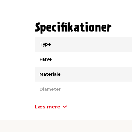
ikke optager vand og fugt, og derfor kru
hele året. Vær opmærksom på, at krukken
dræn, fordi den stadig godt kan revne, h
udvider sig, når det fryser. Det anbefale
Specifikationer
indenfor i de kolde vintermåneder for a
Type
Værdi
Type
Farve
Materiale
Diameter
Højde
Læs mere
Antal