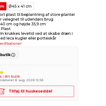
cm
Ø45 x 41 cm
ort plast til beplantning af store planter
r velegnet til udendørs brug
40 cm og højde 35,9 cm
 Plast
in krukkes levetid ved at skabe dræn i
d leca kugler eller potteskår
ecifikationer
 butik
r
s i din butik
pdateret 8. aug. 2026 12:56
Tilføj til huskeseddel