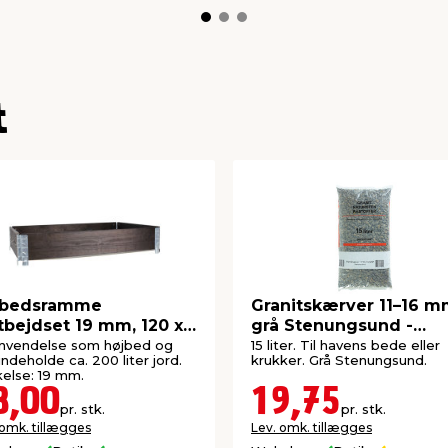
t
jbedsramme
Granitskærver 11–16 
tbejdset 19 mm, 120 x
grå Stenungsund -
x 20 cm
Safestone
anvendelse som højbed og
15 liter. Til havens bede eller
indeholde ca. 200 liter jord.
krukker. Grå Stenungsund.
else: 19 mm.
8,00
19,75
pr. stk.
pr. stk.
 omk. tillægges
Lev. omk. tillægges