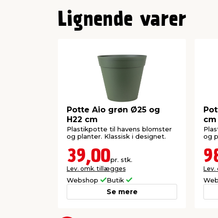
Lignende varer
Potte Aio grøn Ø25 og
Pot
H22 cm
cm
Plastikpotte til havens blomster
Plas
og planter. Klassisk i designet.
og p
39,00
9
pr. stk.
Lev. omk. tillægges
Lev.
Webshop
Butik
Web
Se mere