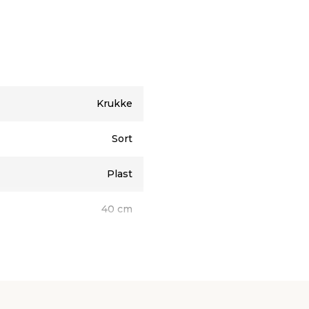
kken bedre tåle at stå ude
 skal have et ordentlig
vis vandet i krukken
s derfor, at krukken sættes
t forlænge holdbarheden.
Krukke
Sort
Plast
40 cm
35,9 cm
1 stk.