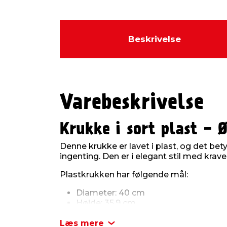
Beskrivelse
Varebeskrivelse
Krukke i sort plast - 
Denne krukke er lavet i plast, og det bet
ingenting. Den er i elegant stil med krave
Plastkrukken har følgende mål:
Diameter: 40 cm
Højde: 35,9 cm
En af fordelene ved at vælge en krukke af
Læs mere