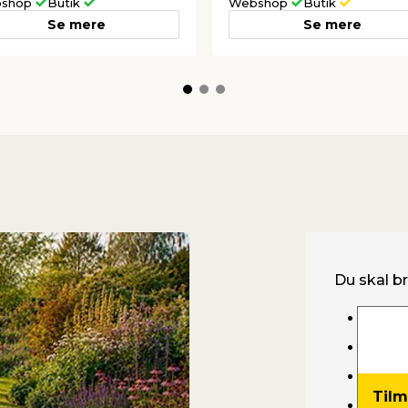
shop
Butik
Webshop
Butik
Se mere
Se mere
Du skal b
Gødet
Ukrud
Jords
Tilm
Dækb