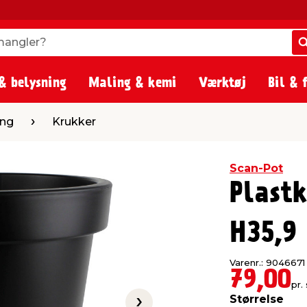
angler?
angler?
& belysning
Maling & kemi
Værktøj
Bil & 
ukker
ing
Krukker
Scan-Pot
Plast
H35,9
Varenr.: 9046671
79,00
pr. 
Størrelse