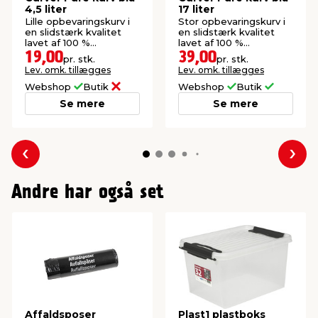
4,5 liter
17 liter
Lille opbevaringskurv i
Stor opbevaringskurv i
en slidstærk kvalitet
en slidstærk kvalitet
lavet af 100 %
lavet af 100 %
genanvendt plast.
genanvendt plast.
19,00
39,00
pr. stk.
pr. stk.
Lev. omk. tillægges
Lev. omk. tillægges
Webshop
Butik
Webshop
Butik
Se mere
Se mere
Forrige
Næs
Andre har også set
Affaldsposer
Plast1 plastboks