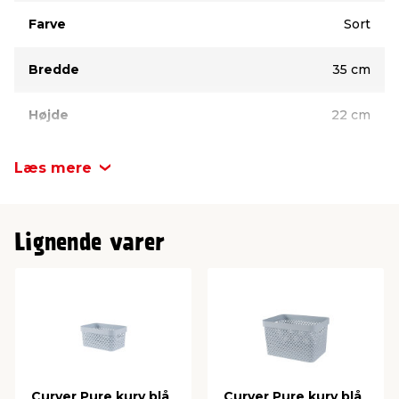
Farve
Sort
Bredde
35 cm
Højde
22 cm
Antal liter
17 liter
Læs mere
Materiale
Plast
Lignende varer
Curver Pure kurv blå
Curver Pure kurv blå