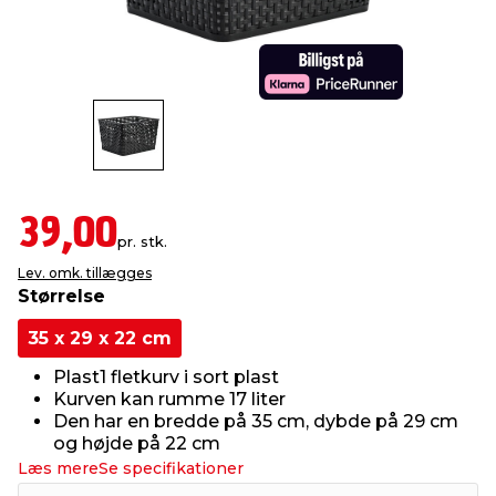
indretning
er & sikkerhed
 fittings
dsbelysning
eklædning
& udendørs spa
r & stilladser
e
behandling
ne, data & TV
& fritid
debeklædning
ing
asser & standere
rier
 sko
39,00
pr. stk.
antning
ri & syltning
Lev. omk. tillægges
Størrelse
dyr & ukrudt
35 x 29 x 22 cm
Plast1 fletkurv i sort plast
Kurven kan rumme 17 liter
Den har en bredde på 35 cm, dybde på 29 cm
og højde på 22 cm
Læs mere
Se specifikationer