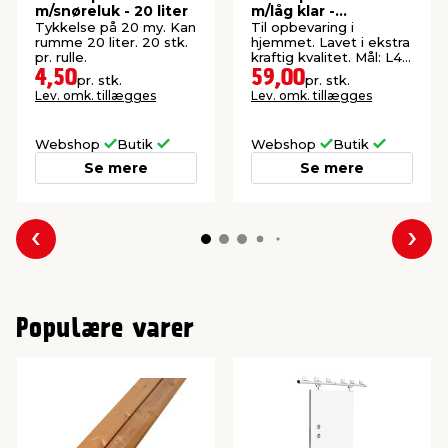
m/snøreluk - 20 liter
m/låg klar -
SystemBox 32
Tykkelse på 20 my. Kan
Til opbevaring i
rumme 20 liter. 20 stk.
hjemmet. Lavet i ekstra
pr. rulle.
kraftig kvalitet. Mål: L47
x B34 x H27 cm.
4,50
59,00
pr. stk.
pr. stk.
Lev. omk. tillægges
Lev. omk. tillægges
Webshop
Butik
Webshop
Butik
Se mere
Se mere
Forrige
Næs
Populære varer