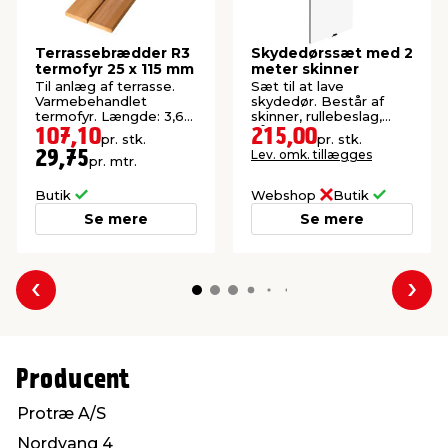
Terrassebrædder R3
Skydedørssæt med 2
termofyr 25 x 115 mm
meter skinner
Til anlæg af terrasse.
Sæt til at lave
Varmebehandlet
skydedør. Består af
termofyr. Længde: 3,6
skinner, rullebeslag,
meter.
håndtag og styr til gulv.
107,10
215,00
pr. stk.
pr. stk.
Lev. omk. tillægges
29,75
pr. mtr.
Butik
Webshop
Butik
Se mere
Se mere
Forrige
Næs
Producent
Protræ A/S
Nordvang 4