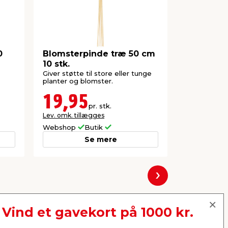
0
Blomsterpinde træ 50 cm
Bambuspi
10 stk.
stk.
Giver støtte til store eller tunge
Til opbindin
planter og blomster.
blomster.
19,95
26,9
pr. stk.
Lev. omk. tillægges
Lev. omk. til
Webshop
Butik
Webshop
Se mere
Næste
Vind et gavekort på 1000 kr.