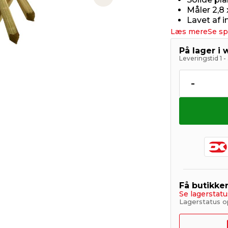
Next slide
Måler 2,8 
Lavet af 
Læs mere
Se sp
På lager i
Leveringstid 1 
-
Få butikke
Se lagerstatu
Lagerstatus o