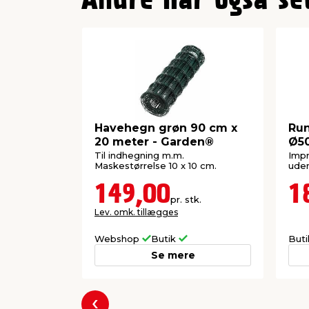
Andre har også se
Havehegn grøn 90 cm x
Ru
20 meter - Garden®
Ø5
Til indhegning m.m.
Impr
Maskestørrelse 10 x 10 cm.
uden
149,00
1
pr. stk.
Lev. omk. tillægges
Webshop
Butik
But
Se mere