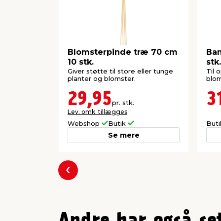
Blomsterpinde træ 70 cm
Ba
10 stk.
stk.
Giver støtte til store eller tunge
Til 
planter og blomster.
blom
29,95
3
pr. stk.
Lev. omk. tillægges
Webshop
Butik
But
Se mere
Forrige