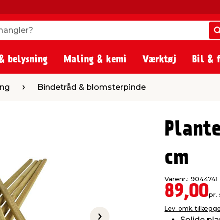
angler?
angler?
& belysning
Maling & kemi
Værktøj
Bil & 
detråd & blomsterpinde
ing
Bindetråd & blomsterpinde
Plante
cm
Varenr.: 9044741
89,00
pr. 
Lev. omk. tillægg
Solide pla