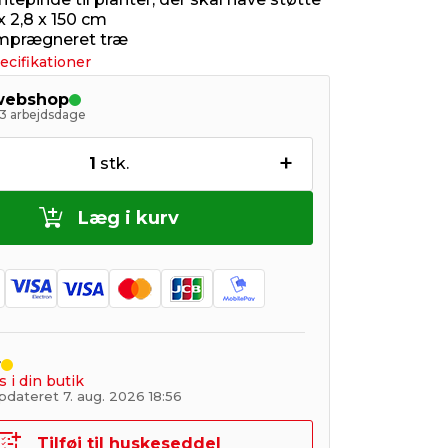
x 2,8 x 150 cm
imprægneret træ
ecifikationer
 webshop
- 3 arbejdsdage
+
1
stk.
Læg i kurv
r
s i din butik
pdateret 7. aug. 2026 18:56
Tilføj til huskeseddel