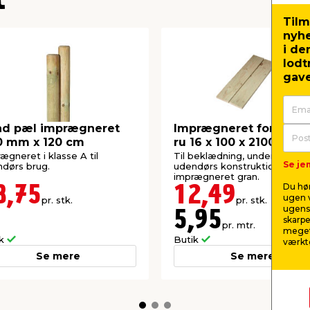
t
Tilm
nyh
i de
lodt
gave
nd pæl imprægneret
Imprægneret forskalli
0 mm x 120 cm
ru 16 x 100 x 2100 mm
ægneret i klasse A til
Til beklædning, underlag og l
Se jem
dørs brug.
udendørs konstruktioner. P1-
imprægneret gran.
Du hør
8,75
12,49
ugen v
pr. stk.
pr. stk.
ugens 
5,95
skarpe
pr. mtr.
meget
ik
Butik
værktø
Se mere
Se mere