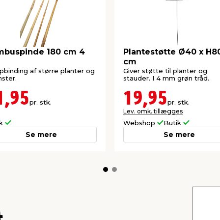
mbuspinde 180 cm 4
Plantestøtte Ø40 x H8
cm
opbinding af større planter og
Giver støtte til planter og
ster.
stauder. I 4 mm grøn tråd.
1,95
19,95
pr. stk.
pr. stk.
Lev. omk. tillægges
ik
Webshop
Butik
Se mere
Se mere