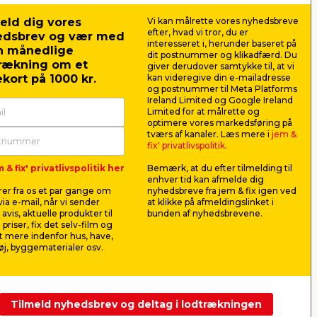
eld dig vores
Vi kan målrette vores nyhedsbreve
efter, hvad vi tror, du er
edsbrev og vær med
interesseret i, herunder baseret på
n månedlige
dit postnummer og klikadfærd. Du
rækning om et
giver derudover samtykke til, at vi
kort på 1000 kr.
kan videregive din e-mailadresse
og postnummer til Meta Platforms
Ireland Limited og Google Ireland
Limited for at målrette og
optimere vores markedsføring på
ng
Skagenhegn 150 x 70 cm
Skagenlå
tværs af kanaler. Læs mere i
jem &
fix' privatlivspolitik
.
ette
Stilrent forhavehegn i
Låge til Sk
 & fix' privatlivspolitik her
Bemærk, at du efter tilmelding til
imprægneret træ.
imprægneret
enhver tid kan afmelde dig
er fra os et par gange om
nyhedsbreve fra jem & fix igen ved
69,00
75,0
ia e-mail, når vi sender
at klikke på afmeldingslinket i
pr. stk.
avis, aktuelle produkter til
bunden af nyhedsbrevene.
 priser, fix det selv-film og
 mere indenfor hus, have,
Butik
Butik
j, byggematerialer osv.
Se mere
Tilmeld nyhedsbrev og deltag i lodtrækningen