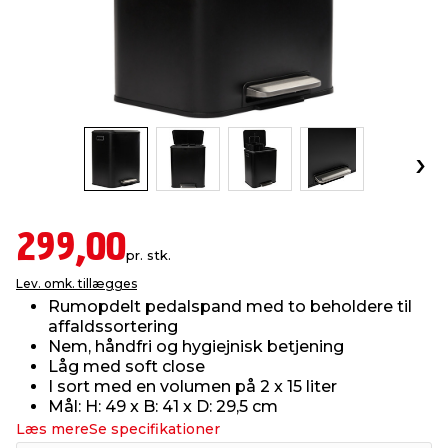
indretning
er & sikkerhed
 fittings
dsbelysning
eklædning
& udendørs spa
r & stilladser
e
behandling
ne, data & TV
& fritid
debeklædning
ing
asser & standere
rier
 sko
antning
ri & syltning
299,00
pr. stk.
Lev. omk. tillægges
dyr & ukrudt
Rumopdelt pedalspand med to beholdere til
affaldssortering
Nem, håndfri og hygiejnisk betjening
Låg med soft close
I sort med en volumen på 2 x 15 liter
Mål: H: 49 x B: 41 x D: 29,5 cm
Læs mere
Se specifikationer