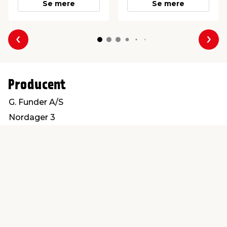
Se mere
Se mere
Forrige
Næs
Producent
G. Funder A/S
Nordager 3
6000 Kolding
salg@gfunder.dk
Find en butik
Kundeservice