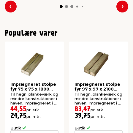
Forrige
Næs
Populære varer
Imprægneret stolpe
Imprægneret stolpe
fyr 75 x 75 x 1800
fyr 97 x 97 x 2100
mm
mm
Til hegn, plankeværk og
Til hegn, plankeværk og
mindre konstruktioner i
mindre konstruktioner i
haven. Imprægneret i kl.
haven. Imprægneret i kl.
NTR A.
NTR A.
44,55
83,47
pr. stk.
pr. stk.
24,75
39,75
pr. mtr.
pr. mtr.
Butik
Butik