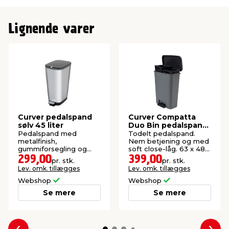
Lignende varer
Curver pedalspand
Curver Compatta
sølv 45 liter
Duo Bin pedalspand
46 liter
Pedalspand med
Todelt pedalspand.
metalfinish,
Nem betjening og med
gummiforsegling og
soft close-låg. 63 x 48 x
skridsikre fødder. 61 x
29 cm.
299,00
399,00
pr. stk.
pr. stk.
29 x 45 cm.
Lev. omk. tillægges
Lev. omk. tillægges
Webshop
Webshop
Se mere
Se mere