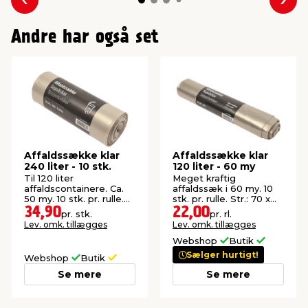
Forrige
Næs
Andre har også set
Affaldssække klar
Affaldssække klar
240 liter - 10 stk.
120 liter - 60 my
Til 120 liter
Meget kraftig
affaldscontainere. Ca.
affaldssæk i 60 my. 10
50 my. 10 stk. pr. rulle.
stk. pr. rulle. Str.: 70 x
Str.: 87 x 136 cm.
105 cm.
34,90
22,00
pr. stk.
pr. rl.
Lev. omk. tillægges
Lev. omk. tillægges
Webshop
Butik
Sælger hurtigt!
Webshop
Butik
Se mere
Se mere