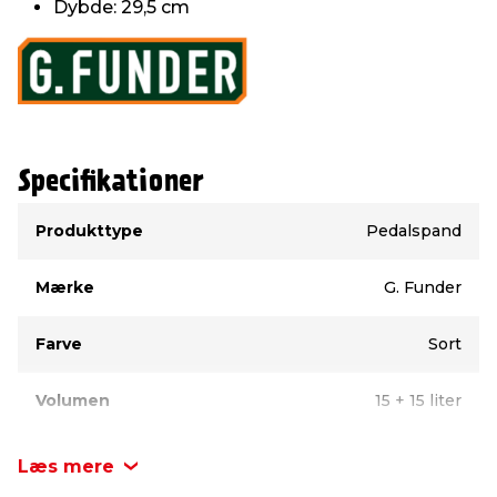
Dybde: 29,5 cm
Specifikationer
Type
Værdi
Produkttype
Pedalspand
Mærke
G. Funder
Farve
Sort
Volumen
15 + 15 liter
Læs mere