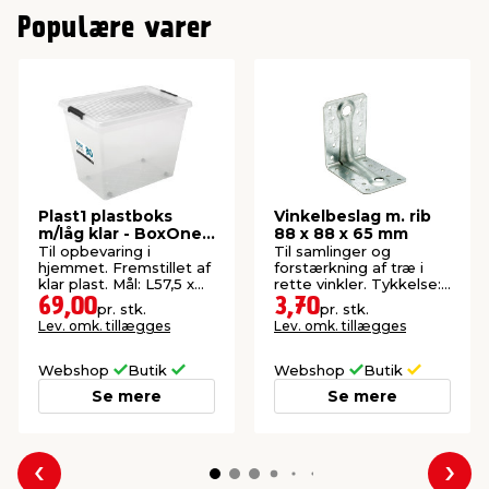
Populære varer
Plast1 plastboks
Vinkelbeslag m. rib
m/låg klar - BoxOne
88 x 88 x 65 mm
80
Til opbevaring i
Til samlinger og
hjemmet. Fremstillet af
forstærkning af træ i
klar plast. Mål: L57,5 x
rette vinkler. Tykkelse:
B39,5 x H43 cm.
2,0 mm.
69,00
3,70
pr. stk.
pr. stk.
Lev. omk. tillægges
Lev. omk. tillægges
Webshop
Butik
Webshop
Butik
Se mere
Se mere
Forrige
Næs