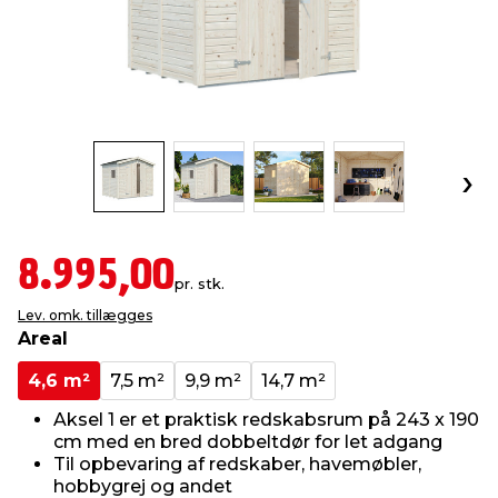
indretning
er & sikkerhed
 fittings
dsbelysning
eklædning
& udendørs spa
r & stilladser
e
behandling
ne, data & TV
& fritid
debeklædning
ing
asser & standere
rier
 sko
antning
ri & syltning
8.995,00
pr. stk.
Lev. omk. tillægges
dyr & ukrudt
Areal
4,6 m²
7,5 m²
9,9 m²
14,7 m²
Aksel 1 er et praktisk redskabsrum på 243 x 190
cm med en bred dobbeltdør for let adgang
Til opbevaring af redskaber, havemøbler,
hobbygrej og andet