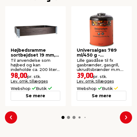
Højbedsramme
Universalgas 789
sortbejdset 19 mm,
ml/450 g -
120 x 80 x 20 cm
Grillexpert®
Til anvendelse som
Lille gasdåse til fx
højbed og kan
gasbrænder, gasgrill,
indeholde ca. 200 liter
ukrudtsbrænder m.m.
jord. Tykkelse: 19 mm.
Perfekt til ture i det fri.
98,00
39,00
pr. stk.
pr. stk.
Lev. omk. tillægges
Lev. omk. tillægges
Webshop
Butik
Webshop
Butik
Se mere
Se mere
Forrige
Næs