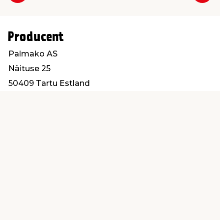
Producent
Palmako AS
Näituse 25
50409 Tartu Estland
kundeservice@jemfix.com
Find en butik
Kundeservice
nær dig