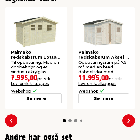
Palmako
Palmako
redskabsrum Lotta
redskabsrum Aksel 2
320 x 205 cm
- 273 x 280 cm
Til opbevaring. Med en
Opbevaringsrum på 7,5
dobbeltdør og et
m² med en bred
vindue i akrylglas.
dobbeltdør med
FSC®-mærket.
hængelåsoverfald.
7.995,00
11.995,00
pr. stk.
pr. stk.
Vinduer i akryl.
Lev. omk. tillægges
Lev. omk. tillægges
Webshop
Webshop
Se mere
Se mere
Forrige
Næs
Andre har også set