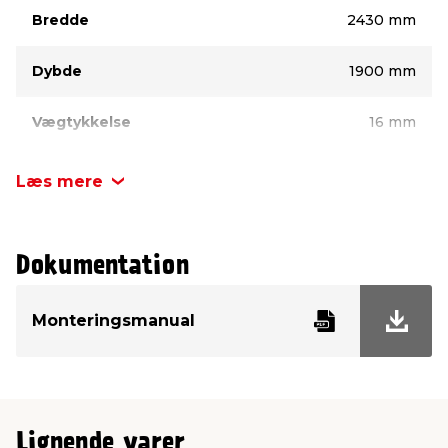
Bredde
2430 mm
Dybde
1900 mm
Vægtykkelse
16 mm
Model
Aksel
Læs mere
Væghøjde
1870 mm
Dokumentation
Mål, dobbeltdør
1400 x 1870 mm
Monteringsmanual
Lignende varer