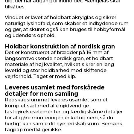
dig, der har adgang til indholdet. Hængelås skal
tilkøbes.
Vinduet er lavet af holdbart akrylglas og sikrer
naturligt lysindfald, som skaber et indbydende rum
og gør, at skuret også kan bruges til hobbyformål
og udendørs ophold.
Holdbar konstruktion af nordisk gran
Det er konstrueret af brædder på 16 mm af
langsomtvoksende nordisk gran, et holdbart
materiale af høj kvalitet, hvilket sikrer en lang
levetid og stor holdbarhed mod skiftende
vejrforhold. Taget er med kip.
Leveres usamlet med forskårede
detaljer for nem samling
Redskabsrummet leveres usamlet som et
komplet sæt med alle nødvendige
fastgørelseselementer, og færdigskårne detaljer
for at gøre monteringen enkel og nem, så du
hurtigt kan samle dit nye redskabsrum. Bemærk,
tagpap medfølger ikke.